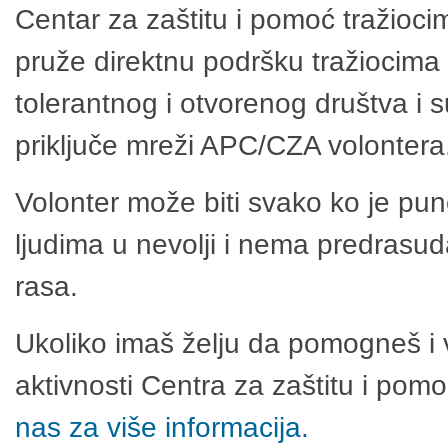
Centar za zaštitu i pomoć tražioci
pruže direktnu podršku tražiocima 
tolerantnog i otvorenog društva i 
priključe mreži APC/CZA volontera
Volonter može biti svako ko je pu
ljudima u nevolji i nema predrasuda
rasa.
Ukoliko imaš želju da pomogneš i 
aktivnosti Centra za zaštitu i po
nas za više informacija.