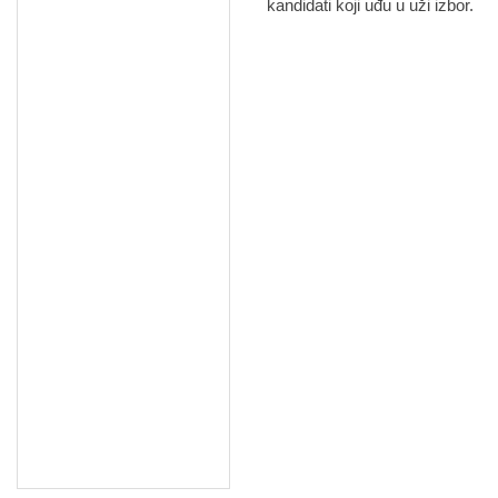
kandidati koji uđu u uži izbor.