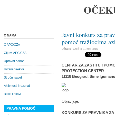
OČEK
Javni konkurs za prav
O NAMA
pomoć tražiocima a
O APC/CZA
Détails
Créé le
21 mai 2015
Ciljevi APC/CZA
Upravni odbor
CENTAR ZA ZAŠTITU I POMO
Izvršni direktor
PROTECTION CENTER
11118 Beograd, Sime Igumano
Stručni savet
Aktivnosti i rezultati
Bliski linkovi
Objavljuje:
PRAVNA POMOĆ
KONKURS ZA PRAVNIKA ZA 