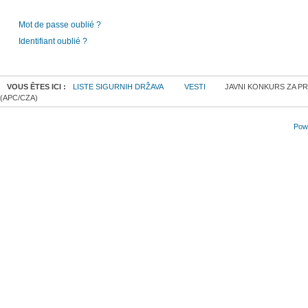
Mot de passe oublié ?
Identifiant oublié ?
VOUS ÊTES ICI :
LISTE SIGURNIH DRŽAVA
VESTI
JAVNI KONKURS ZA PR
(APC/CZA)
Powe