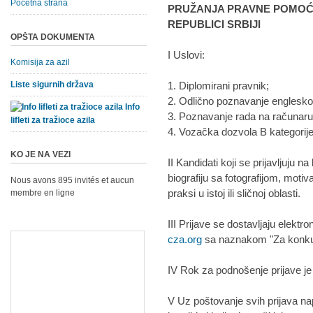
Početna strana
PRUŽANJA PRAVNE POMOĆI 
REPUBLICI SRBIJI
OPŠTA DOKUMENTA
I Uslovi:
Komisija za azil
Liste sigurnih država
1. Diplomirani pravnik;
2. Odlično poznavanje englesko
Info
3. Poznavanje rada na računaru 
lifleti za tražioce azila
4. Vozačka dozvola B kategorije
KO JE NA VEZI
II Kandidati koji se prijavljuju 
biografiju sa fotografijom, moti
Nous avons 895 invités et aucun
praksi u istoj ili sličnoj oblasti.
membre en ligne
III Prijave se dostavljaju elek
cza.org
sa naznakom "Za konku
IV Rok za podnošenje prijave je
V Uz poštovanje svih prijava na