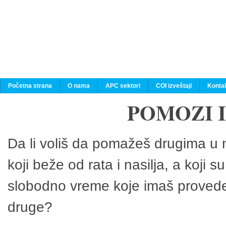
Početna strana
O nama
APC sektori
COI izveštaji
Konta
POMOZI 
Da li voliš da pomažeš drugima u n
koji beže od rata i nasilja, a koji 
slobodno vreme koje imaš provedeš
druge?