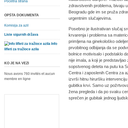
Početna strana
zdravstvenih problema, bivaju 
Beogradu gde im se pruža zdra
OPŠTA DOKUMENTA
urgentnim slučajevima.
Komisija za azil
Posebno je ilustrativan slučaj 
Liste sigurnih država
krvarenja i problema sa materico
primljena na ginekološko odeljen
Info
prvobitnog odbijanja da se podv
lifleti za tražioce azila
bolnice motivisalo i podstaklo 
nije imala, a koji je predstavlja
KO JE NA VEZI
sopstvenog deteta na putu ka Srb
Centra i zaposlenih Centra za az
Nous avons 760 invités et aucun
izvrši hitnu hiruršku intervencij
membre en ligne
gubitka krvi. Samo uz požrtvovan
žena pregleda i da po svaku cenu
sprečen je gubitak jednog ljudsk