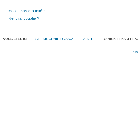
Mot de passe oublié ?
Identifiant oublié ?
VOUS ÊTES ICI :
LISTE SIGURNIH DRŽAVA
VESTI
LOZNIČKI LEKARI REA
Powe