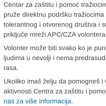
Centar za zaštitu i pomoć tražioci
pruže direktnu podršku tražiocima 
tolerantnog i otvorenog društva i 
priključe mreži APC/CZA volontera
Volonter može biti svako ko je pu
ljudima u nevolji i nema predrasuda
rasa.
Ukoliko imaš želju da pomogneš i 
aktivnosti Centra za zaštitu i po
nas za više informacija.