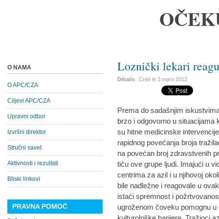
OČEK
Loznički lekari reagu
O NAMA
Détails
Créé le
3 mars 2012
O APC/CZA
Ciljevi APC/CZA
Prema do sadašnjim iskustvima
Upravni odbor
brzo i odgovorno u situacijama ka
su hitne medicinske intervenci
Izvršni direktor
rapidnog povećanja broja tražila
Stručni savet
na povećan broj zdravstvenih pr
Aktivnosti i rezultati
tiču ove grupe ljudi. Imajući u 
centrima za azil i u njihovoj ok
Bliski linkovi
bile nadležne i reagovale u ov
istaći spremnost i požrtvovanos
PRAVNA POMOĆ
ugroženom čoveku pomognu u čem
kulturološke barijere. Tražioci a