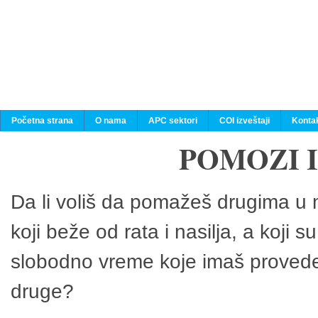
Početna strana
O nama
APC sektori
COI izveštaji
Konta
POMOZI 
Da li voliš da pomažeš drugima u n
koji beže od rata i nasilja, a koji 
slobodno vreme koje imaš provedeš
druge?