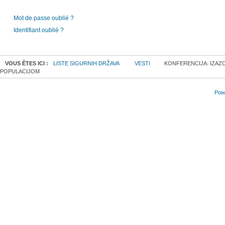
Mot de passe oublié ?
Identifiant oublié ?
VOUS ÊTES ICI :
LISTE SIGURNIH DRŽAVA
VESTI
KONFERENCIJA: IZAZO
POPULACIJOM
Powe