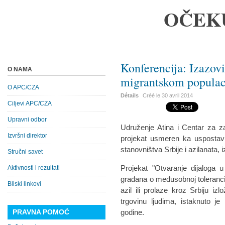
OČEK
Konferencija: Izazovi
O NAMA
migrantskom popula
O APC/CZA
Détails
Créé le
30 avril 2014
Ciljevi APC/CZA
Upravni odbor
Udruženje Atina i Centar za za
Izvršni direktor
projekat usmeren ka uspostavlj
stanovništva Srbije i azilanata, i
Stručni savet
Projekat "Otvaranje dijaloga 
Aktivnosti i rezultati
građana o međusobnoj toleranciji 
Bliski linkovi
azil ili prolaze kroz Srbiju izl
trgovinu ljudima, istaknuto je
PRAVNA POMOĆ
godine.