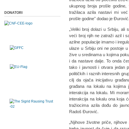
ukupnog broja prošle godine
tražilaca azila nastavi mi v
DONATORI
prošle godine" dodao je Đurović
„Veliki broj dolazi u Srbiju, al
veći broj njih ne zatraži azil i
azilne populacije imamo i iregul
ulaze u Srbiju oni ne postoje u 
žive u sredinama u kojima pokuš
i da nastave dalje. To onda če
tako i javnosti i otvara jedan
političkih i raznih interesnih g
cilj da ojača inicijativu građa
građana na lokalu na kojima je
interakcija na lokalu. Mi mora
interakcija na lokalu ona koja
tražiocima azila dođu do javnos
Radoš Đurović.
„Njihove životne priče, njihove
treba javnost da čuje i da raz