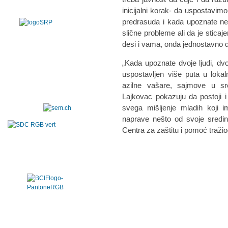
inicijalni korak- da uspostavimo
predrasuda i kada upoznate nek
slične probleme ali da je stica
desi i vama, onda jednostavno dr
„Kada upoznate dvoje ljudi, dv
uspostavljen više puta u lokaln
azilne vašare, sajmove u s
Lajkovac pokazuju da postoji i 
svega mišljenje mladih koji 
naprave nešto od svoje sredine
Centra za zaštitu i pomoć traži