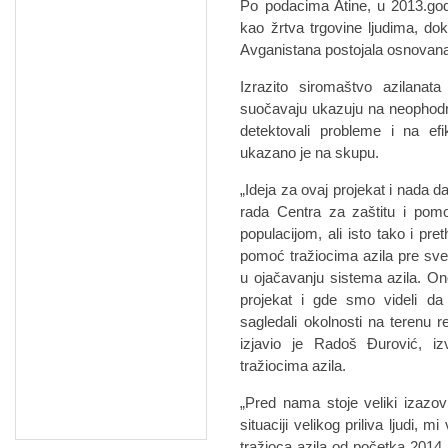
Po podacima Atine, u 2013.godi
kao žrtva trgovine ljudima, dok
Avganistana postojala osnovana
Izrazito siromaštvo azilana
suočavaju ukazuju na neophodn
detektovali probleme i na efi
ukazano je na skupu.
„Ideja za ovaj projekat i nada d
rada Centra za zaštitu i pomo
populacijom, ali isto tako i pre
pomoć tražiocima azila pre sve
u ojačavanju sistema azila. On
projekat i gde smo videli da 
sagledali okolnosti na terenu r
izjavio je Radoš Đurović, iz
tražiocima azila.
„Pred nama stoje veliki izazov
situaciji velikog priliva ljudi,
tražioca azila od početka 2014. 