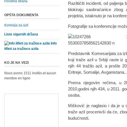
Početna strana
Razlitičiti incidenti, od paljen
blokiraju saobraćanice zbog 
OPŠTA DOKUMENTA
projekta, istaknuto je na konfer
Komisija za azil
Fotografije sa konferencije mož
Liste sigurnih država
Info
lifleti za tražioce azila
Predstavnik Komesarijata za izb
koji traže azil u Srbiji raste i
KO JE NA VEZI
njih 44 tražilo azil, a prošle 2
Eritreje, Somalije, Avganistana..
Nous avons 1511 invités et aucun
membre en ligne
Prema njegovim rečima, u 200
2010.godini njih 434, u 2011. go
osoba.
Mišković je naglasio i da je u 
traže azil procenivši da će, zbo
budućnosti.