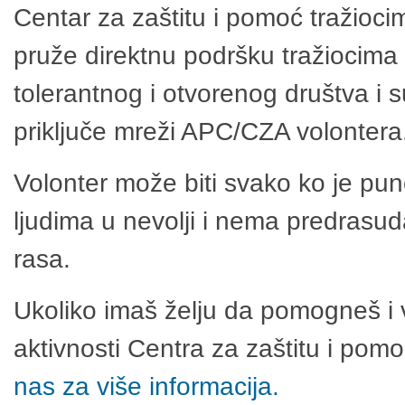
Centar za zaštitu i pomoć tražioci
pruže direktnu podršku tražiocima 
tolerantnog i otvorenog društva i 
priključe mreži APC/CZA volontera
Volonter može biti svako ko je pu
ljudima u nevolji i nema predrasuda
rasa.
Ukoliko imaš želju da pomogneš i 
aktivnosti Centra za zaštitu i po
nas za više informacija.