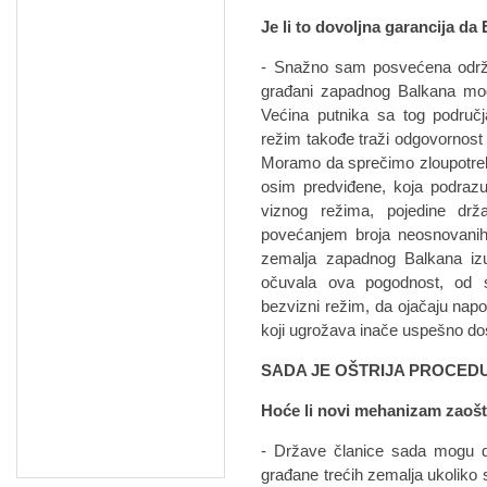
Je li to dovoljna garancija da 
- Snažno sam posvećena održav
građani zapadnog Balkana mogu 
Većina putnika sa tog područj
režim takođe traži odgovornost 
Moramo da sprečimo zloupotreb
osim predviđene, koja podraz
viznog režima, pojedine dr
povećanjem broja neosnovanih 
zemalja zapadnog Balkana izu
očuvala ova pogodnost, od s
bezvizni režim, da ojačaju napo
koji ugrožava inače uspešno do
SADA JE OŠTRIJA PROCED
Hoće li novi mehanizam zaošt
- Države članice sada mogu d
građane trećih zemalja ukoliko 