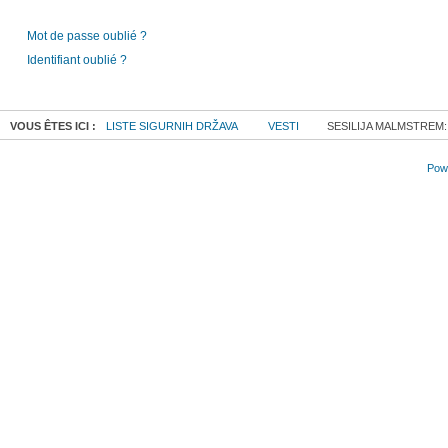
Mot de passe oublié ?
Identifiant oublié ?
VOUS ÊTES ICI :
LISTE SIGURNIH DRŽAVA
VESTI
SESILIJA MALMSTREM:
Powe