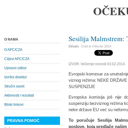
OČEK
Sesilija Malmstrem: 
O NAMA
Détails
Créé le
4 février 2014
O APC/CZA
Ciljevi APC/CZA
IZVOR: Večernje novosti 03.02.2014.
Upravni odbor
Evropski komesar za unutrašnje
Izvršni direktor
viznog režima: NEKE DRŽ
SUSPENZIJE
Stručni savet
Aktivnosti i rezultati
Evropska komisija još nije d
suspenziju bezviznog režima koji
Bliski linkovi
neke države EU već su neforma
To poručuje Sesilija Malm
PRAVNA POMOĆ
poslove, koja predlaže našim 