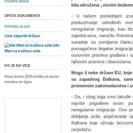
Početna strana
bila okružena „viznim bedem
- U našem poslednjem izvešt
OPŠTA DOKUMENTA
preduzimanje određenih mer
Komisija za azil
neregularne migracije, kao š
zajednicama, naročito Romima,
Liste sigurnih država
saradnje sa zemljama člani
Info
pomagačima ilegalne imigracije
lifleti za tražioce azila
osnovnim pravima građana i sp
njihovim pravima i obavezama.
KO JE NA VEZI
Mogu li neke države EU, koje 
Nous avons 2045 invités et aucun
sa zapadnog Balkana, sam
membre en ligne
promenom zakonodavstva i uk
- Da, i zbog toga smo takođe u
najviše pogođene ovom poj
neregularne imigracije. Ove pr
dobijanja azila, pojačavanje
Balkana koje uživaju bezvizn
raspolažu.