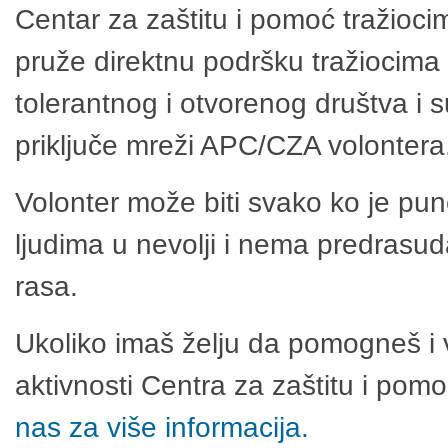
Centar za zaštitu i pomoć tražioci
pruže direktnu podršku tražiocima 
tolerantnog i otvorenog društva i 
priključe mreži APC/CZA volontera
Volonter može biti svako ko je pu
ljudima u nevolji i nema predrasuda
rasa.
Ukoliko imaš želju da pomogneš i 
aktivnosti Centra za zaštitu i po
nas za više informacija.