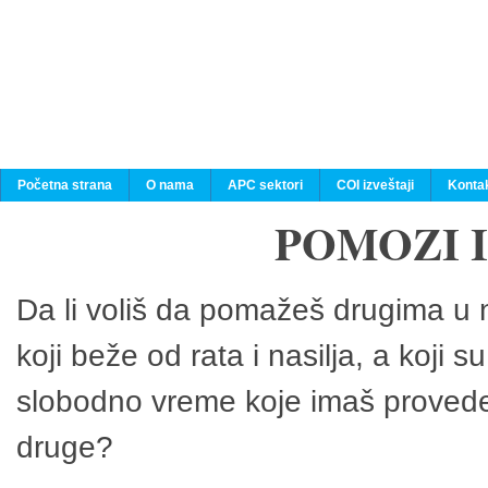
Početna strana
O nama
APC sektori
COI izveštaji
Konta
POMOZI 
Da li voliš da pomažeš drugima u n
koji beže od rata i nasilja, a koji 
slobodno vreme koje imaš provedeš
druge?