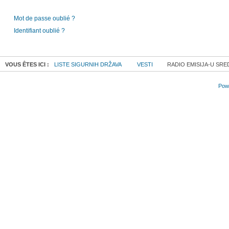
Mot de passe oublié ?
Identifiant oublié ?
VOUS ÊTES ICI :
LISTE SIGURNIH DRŽAVA
VESTI
RADIO EMISIJA-U SRED
Powe