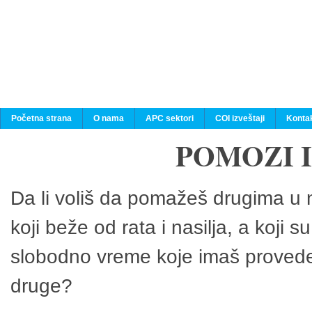
Početna strana
O nama
APC sektori
COI izveštaji
Konta
POMOZI 
Da li voliš da pomažeš drugima u n
koji beže od rata i nasilja, a koji 
slobodno vreme koje imaš provedeš
druge?