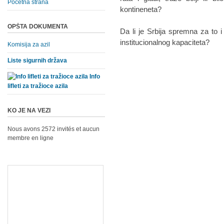
Početna strana
kontineneta?
OPŠTA DOKUMENTA
Da li je Srbija spremna za to
institucionalnog kapaciteta?
Komisija za azil
Liste sigurnih država
Info
lifleti za tražioce azila
KO JE NA VEZI
Nous avons 2572 invités et aucun
membre en ligne