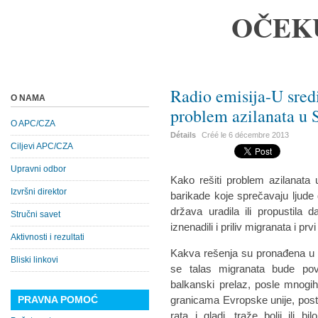
OČEK
Radio emisija-U sredi
O NAMA
problem azilanata u S
O APC/CZA
Détails
Créé le
6 décembre 2013
Ciljevi APC/CZA
Upravni odbor
Kako rešiti problem azilanata 
Izvršni direktor
barikade koje sprečavaju ljude
država uradila ili propustila
Stručni savet
iznenadili i priliv migranata i prv
Aktivnosti i rezultati
Kakva rešenja su pronađena u z
Bliski linkovi
se talas migranata bude pov
balkanski prelaz, posle mnogih
PRAVNA POMOĆ
granicama Evropske unije, postat
rata i gladi, traže bolji ili