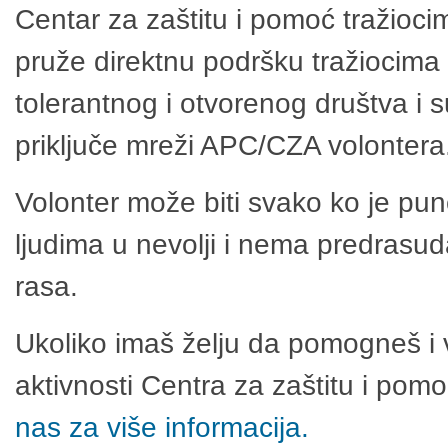
Centar za zaštitu i pomoć tražioci
pruže direktnu podršku tražiocima 
tolerantnog i otvorenog društva i 
priključe mreži APC/CZA volontera
Volonter može biti svako ko je pu
ljudima u nevolji i nema predrasuda
rasa.
Ukoliko imaš želju da pomogneš i 
aktivnosti Centra za zaštitu i po
nas za više informacija.