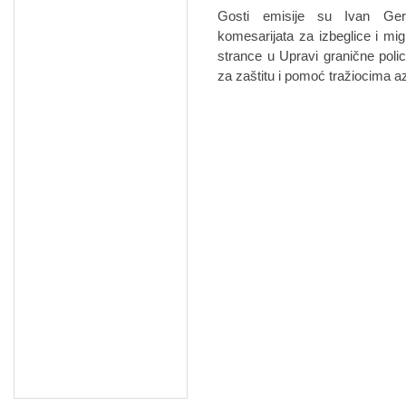
Gosti emisije su Ivan Ger
komesarijata za izbeglice i mig
strance u Upravi granične poli
za zaštitu i pomoć tražiocima az