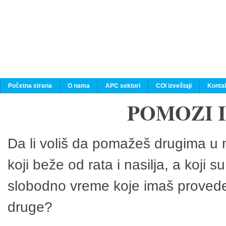
Početna strana
O nama
APC sektori
COI izveštaji
Konta
POMOZI 
Da li voliš da pomažeš drugima u n
koji beže od rata i nasilja, a koji 
slobodno vreme koje imaš provedeš
druge?