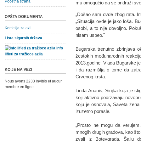
Početna strana
mu omogućio da se pridruži svoj
„Došao sam ovde zbog rata. Im
OPŠTA DOKUMENTA
„Situacija ovde je jako loša. 
osobi, a to nije dovoljno. Po
Komisija za azil
nisam uspeo."
Liste sigurnih država
Info
Bugarska trenutno zbrinjava ok
lifleti za tražioce azila
žestokih međunarodnih reakcij
2013.godine, Vlada Bugarske je s
i da razmišlja o tome da zatr
KO JE NA VEZI
Crvenog krsta.
Nous avons 2233 invités et aucun
membre en ligne
Linda Auanis, Sirijka koja je st
koji aktivno podržavaju novopr
koju je osnovala, Saveta žena 
izuzetno porasle.
„Prosto ne mogu da verujem. 
mnogih drugih gradova, kao što 
zvali iz Botevgrada. Šalju 