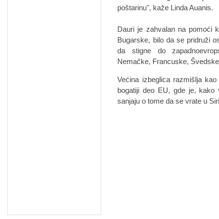
poštarinu", kaže Linda Auanis.
Dauri je zahvalan na pomoći ko
Bugarske, bilo da se pridruži os
da stigne do zapadnoevrops
Nemačke, Francuske, Švedske i
Većina izbeglica razmišlja kao
bogatiji deo EU, gde je, kako v
sanjaju o tome da se vrate u Siri