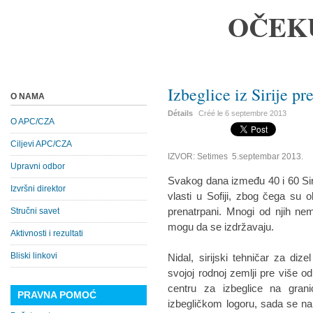
OČEK
Izbeglice iz Sirije p
O NAMA
Détails
Créé le
6 septembre 2013
O APC/CZA
Ciljevi APC/CZA
IZVOR: Setimes 5.septembar 2013.
Upravni odbor
Svakog dana između 40 i 60 Siri
Izvršni direktor
vlasti u Sofiji, zbog čega su 
prenatrpani. Mnogi od njih ne
Stručni savet
mogu da se izdržavaju.
Aktivnosti i rezultati
Bliski linkovi
Nidal, sirijski tehničar za di
svojoj rodnoj zemlji pre više 
centru za izbeglice na gra
PRAVNA POMOĆ
izbegličkom logoru, sada se nala