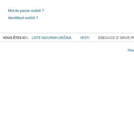
Mot de passe oublié ?
Identifiant oublié ?
VOUS ÊTES ICI :
LISTE SIGURNIH DRŽAVA
VESTI
IZBEGLICE IZ SIRIJE 
Powe