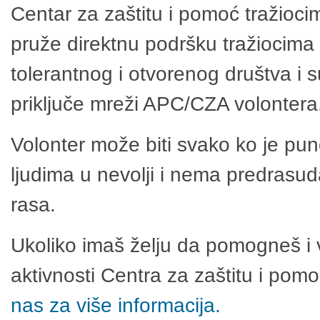
Centar za zaštitu i pomoć tražioci
pruže direktnu podršku tražiocima 
tolerantnog i otvorenog društva i 
priključe mreži APC/CZA volontera
Volonter može biti svako ko je pu
ljudima u nevolji i nema predrasuda
rasa.
Ukoliko imaš želju da pomogneš i 
aktivnosti Centra za zaštitu i po
nas za više informacija.