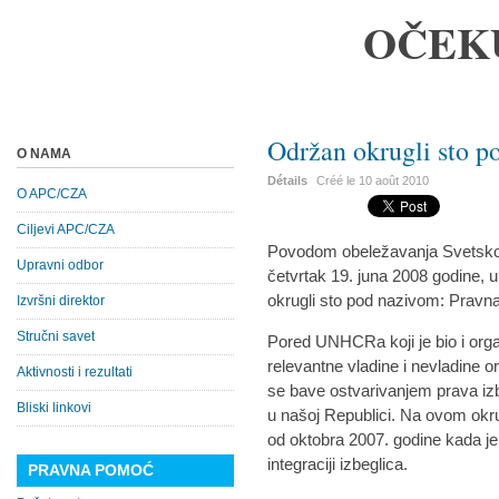
OČEK
Održan okrugli sto 
O NAMA
Détails
Créé le
10 août 2010
O APC/CZA
Ciljevi APC/CZA
Povodom obeležavanja Svetskog 
Upravni odbor
četvrtak 19. juna 2008 godine, 
okrugli sto pod nazivom: Pravna 
Izvršni direktor
Stručni savet
Pored UNHCRa koji je bio i org
relevantne vladine i nevladine 
Aktivnosti i rezultati
se bave ostvarivanjem prava izbeg
Bliski linkovi
u našoj Republici. Na ovom okr
od oktobra 2007. godine kada j
integraciji izbeglica.
PRAVNA POMOĆ