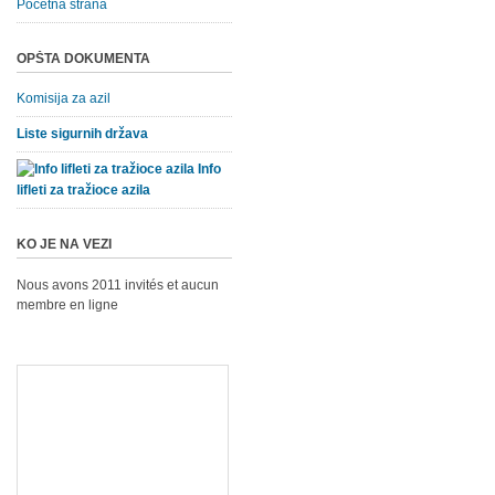
Početna strana
OPŠTA DOKUMENTA
Komisija za azil
Liste sigurnih država
Info
lifleti za tražioce azila
KO JE NA VEZI
Nous avons 2011 invités et aucun
membre en ligne