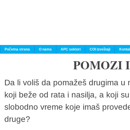
Početna strana
O nama
APC sektori
COI izveštaji
Konta
POMOZI 
Da li voliš da pomažeš drugima u n
koji beže od rata i nasilja, a koji 
slobodno vreme koje imaš provedeš
druge?