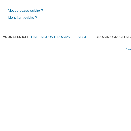
Mot de passe oublié ?
Identifiant oublié ?
VOUS ÊTES ICI :
LISTE SIGURNIH DRŽAVA
VESTI
ODRŽAN OKRUGLI STO
Powe