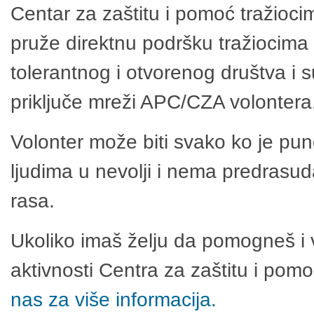
Centar za zaštitu i pomoć tražioci
pruže direktnu podršku tražiocima 
tolerantnog i otvorenog društva i 
priključe mreži APC/CZA volontera
Volonter može biti svako ko je pu
ljudima u nevolji i nema predrasuda
rasa.
Ukoliko imaš želju da pomogneš i 
aktivnosti Centra za zaštitu i po
nas za više informacija.