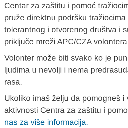
Centar za zaštitu i pomoć tražioci
pruže direktnu podršku tražiocima 
tolerantnog i otvorenog društva i 
priključe mreži APC/CZA volontera
Volonter može biti svako ko je pu
ljudima u nevolji i nema predrasuda
rasa.
Ukoliko imaš želju da pomogneš i 
aktivnosti Centra za zaštitu i po
nas za više informacija.