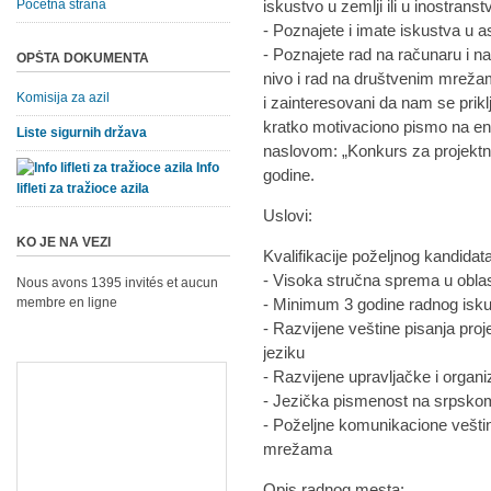
Početna strana
iskustvo u zemlji ili u inostranst
- Poznajete i imate iskustva u asi
- Poznajete rad na računaru i 
OPŠTA DOKUMENTA
nivo i rad na društvenim mreža
Komisija za azil
i zainteresovani da nam se prik
kratko motivaciono pismo na e
Liste sigurnih država
naslovom: „Konkurs za projekt
Info
godine.
lifleti za tražioce azila
Uslovi:
KO JE NA VEZI
Kvalifikacije poželjnog kandidat
- Visoka stručna sprema u oblas
Nous avons 1395 invités et aucun
membre en ligne
- Minimum 3 godine radnog iskus
- Razvijene veštine pisanja proj
jeziku
- Razvijene upravljačke i organ
- Jezička pismenost na srpskom
- Poželjne komunikacione vešti
mrežama
Opis radnog mesta: