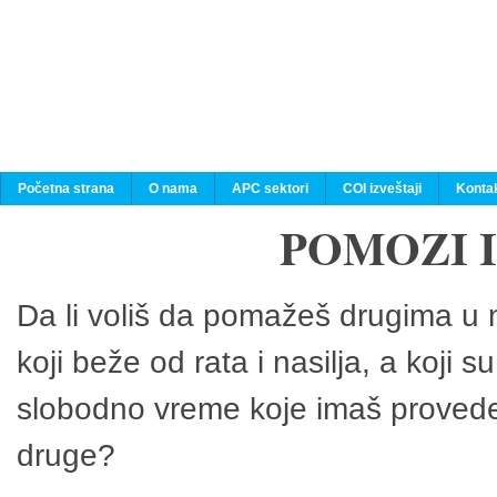
Početna strana
O nama
APC sektori
COI izveštaji
Konta
POMOZI 
Da li voliš da pomažeš drugima u n
koji beže od rata i nasilja, a koji 
slobodno vreme koje imaš provedeš
druge?