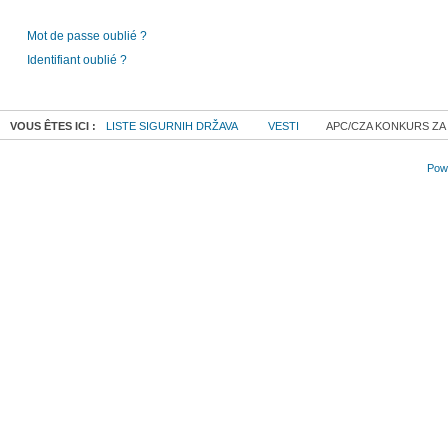
Mot de passe oublié ?
Identifiant oublié ?
VOUS ÊTES ICI :
LISTE SIGURNIH DRŽAVA
VESTI
APC/CZA KONKURS Z
Powe