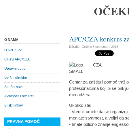
OČEK
APC/CZA konkurs za
O NAMA
Détails
Créé le
5 septembre 2018
O APC/CZA
Ciljevi APC/CZA
Upravni odbor
Izvršni direktor
Centar za zaštitu i pomoć traži
Stručni savet
profesionalcima koji bi se priklj
menadžera.
Aktivnosti i rezultati
Ukoliko ste:
Bliski linkovi
- Vredni, umete da se organizujete
menjate stvarnost, a voljni da 
PRAVNA POMOĆ
- Imate odlično znanje englesko