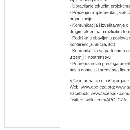
- Upravljanje tekućim projektima
- Praćenje i implementacija aktivn
organizacije
- Komunikacija i izveštavanje o 
drugim akterima u različitim f
- Podrška u obavljanju poslova 
konferencija, akcija, itd.)
- Komunikacija sa partnerima or
u zemlji i inostranstvu
- Priprema novih predloga projek
novih donacija i sredstava finan
Više informacija o našoj organiz
Web: www.apc-cza.org; www.azil
Facebook: www.facebook.com/A
Twitter: twitter.com/APC_CZA