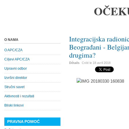
OČEK
Integracijska radioni
O NAMA
Beograđani - Belgijan
O APC/CZA
drugima?
Ciljevi APC/CZA
Détails
Créé le
18 avril 2018
Upravni odbor
Izvršni direktor
Stručni savet
Aktivnosti i rezultati
Bliski linkovi
PRAVNA POMOĆ