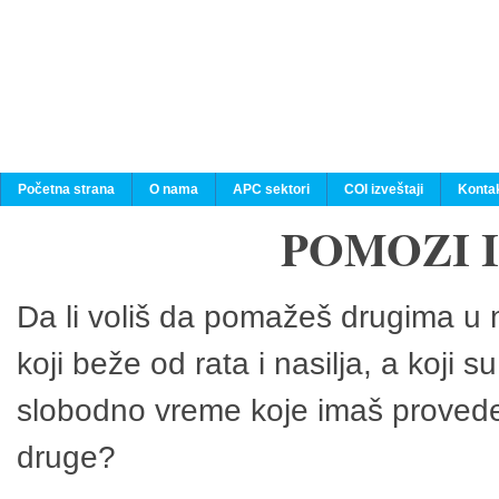
Početna strana
O nama
APC sektori
COI izveštaji
Konta
POMOZI 
Da li voliš da pomažeš drugima u n
koji beže od rata i nasilja, a koji 
slobodno vreme koje imaš provedeš
druge?