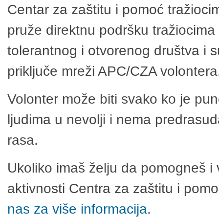
Centar za zaštitu i pomoć tražioci
pruže direktnu podršku tražiocima 
tolerantnog i otvorenog društva i 
priključe mreži APC/CZA volontera
Volonter može biti svako ko je pu
ljudima u nevolji i nema predrasuda
rasa.
Ukoliko imaš želju da pomogneš i 
aktivnosti Centra za zaštitu i po
nas za više informacija.