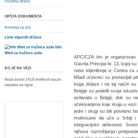
Početna strana
OPŠTA DOKUMENTA
Komisija za azil
Liste sigurnih država
Info
lifleti za tražioce azila
APC/CZA tim je organizovao in
Gavrila Principa br. 13, kojoj su 
KO JE NA VEZI
naše klijentkinje iz Centra za 
Mladi učesnici su postavljali p
Nous avons 1419 invités et aucun
koga dolaze i na taj način su 
membre en ligne
Belgije su podelili svoja iskust
azilanata u Belgiji, dok su n
očekivanjima koje imaju u vezi sa
jedni i drugi su bili posebno f
motivisane da uče u Srbiji i
integracijske aktivnosti. Sve
njihova razmišljanja i pretpostav