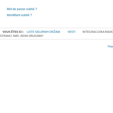
Mot de passe oublié ?
Identifiant oublié ?
VOUS ÊTES ICI :
LISTE SIGURNIH DRŽAVA
VESTI
INTEGRACIJSKA RADION
STRANCI SMO JEDNI DRUGIMA?
Powe