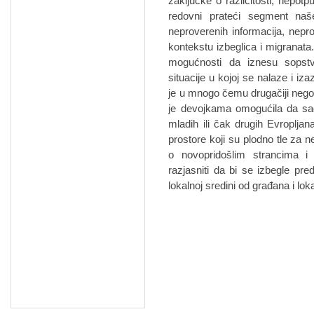
zaključke o različitosti, nepo
redovni prateći segment naš
neproverenih informacija, nepr
kontekstu izbeglica i migranata
mogućnosti da iznesu sopstv
situacije u kojoj se nalaze i iz
je u mnogo čemu drugačiji nego
je devojkama omogućila da sagl
mladih ili čak drugih Evroplja
prostore koji su plodno tle za
o novopridošlim strancima i
razjasniti da bi se izbegle pre
lokalnoj sredini od građana i lok