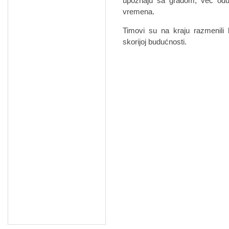
upoznaju sa gradom, već odu
vremena.
Timovi su na kraju razmenili
skorijoj budućnosti.