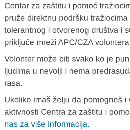
Centar za zaštitu i pomoć tražioci
pruže direktnu podršku tražiocima 
tolerantnog i otvorenog društva i 
priključe mreži APC/CZA volontera
Volonter može biti svako ko je pu
ljudima u nevolji i nema predrasuda
rasa.
Ukoliko imaš želju da pomogneš i 
aktivnosti Centra za zaštitu i po
nas za više informacija.