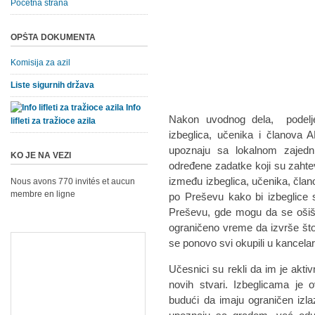
Početna strana
OPŠTA DOKUMENTA
Komisija za azil
Liste sigurnih država
Info
Nakon uvodnog dela, podelje
lifleti za tražioce azila
izbeglica, učenika i članova A
upoznaju sa lokalnom zajedn
KO JE NA VEZI
određene zadatke koji su zahtev
između izbeglica, učenika, član
Nous avons 770 invités et aucun
membre en ligne
po Preševu kako bi izbeglice 
Preševu, gde mogu da se ošiša
ograničeno vreme da izvrše št
se ponovo svi okupili u kancelar
Učesnici su rekli da im je aktiv
novih stvari. Izbeglicama je 
budući da imaju ograničen izla