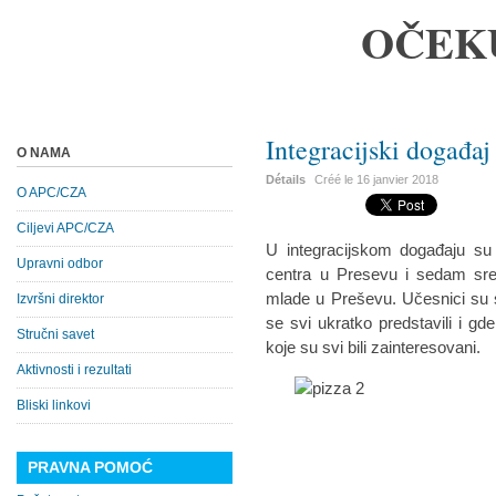
OČEK
Integracijski događaj
O NAMA
Détails
Créé le
16 janvier 2018
O APC/CZA
Ciljevi APC/CZA
U integracijskom događaju su 
Upravni odbor
centra u Presevu i sedam sred
mlade u Preševu. Učesnici su s
Izvršni direktor
se svi ukratko predstavili i gd
Stručni savet
koje su svi bili zainteresovani.
Aktivnosti i rezultati
Bliski linkovi
PRAVNA POMOĆ