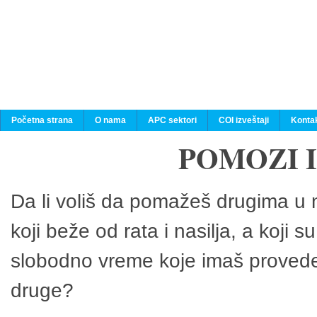
Početna strana
O nama
APC sektori
COI izveštaji
Konta
POMOZI 
Da li voliš da pomažeš drugima u n
koji beže od rata i nasilja, a koji 
slobodno vreme koje imaš provedeš
druge?