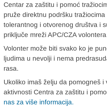
Centar za zaštitu i pomoć tražioci
pruže direktnu podršku tražiocima 
tolerantnog i otvorenog društva i 
priključe mreži APC/CZA volontera
Volonter može biti svako ko je pu
ljudima u nevolji i nema predrasuda
rasa.
Ukoliko imaš želju da pomogneš i 
aktivnosti Centra za zaštitu i po
nas za više informacija.