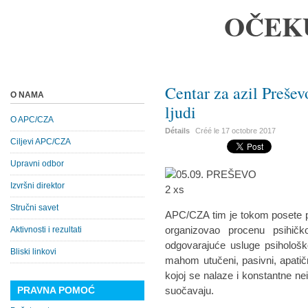
OČEK
Centar za azil Prešev
O NAMA
ljudi
O APC/CZA
Détails
Créé le
17 octobre 2017
Ciljevi APC/CZA
Upravni odbor
Izvršni direktor
Stručni savet
APC/CZA tim je tokom posete p
organizovao procenu psihičk
Aktivnosti i rezultati
odgovarajuće usluge psihološk
Bliski linkovi
mahom utučeni, pasivni, apatični
kojoj se nalaze i konstantne 
PRAVNA POMOĆ
suočavaju.