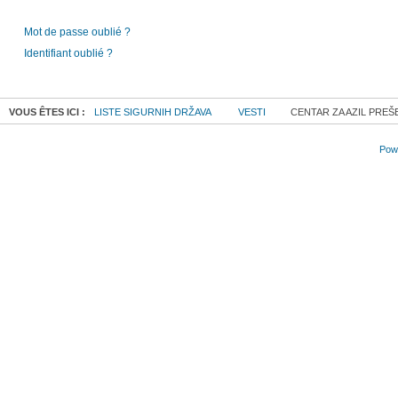
Mot de passe oublié ?
Identifiant oublié ?
VOUS ÊTES ICI :
LISTE SIGURNIH DRŽAVA
VESTI
CENTAR ZA AZIL PREŠ
Powe