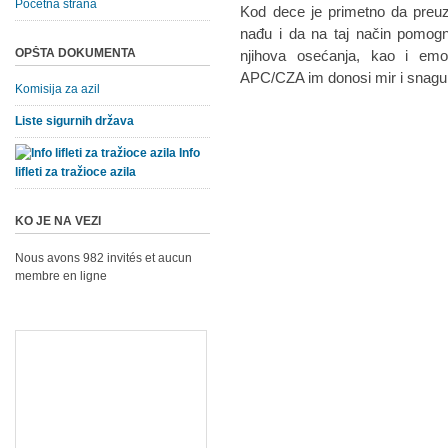
Početna strana
Kod dece je primetno da preuz
nađu i da na taj način pomognu
OPŠTA DOKUMENTA
njihova osećanja, kao i emo
APC/CZA im donosi mir i snagu 
Komisija za azil
Liste sigurnih država
Info
lifleti za tražioce azila
KO JE NA VEZI
Nous avons 982 invités et aucun
membre en ligne