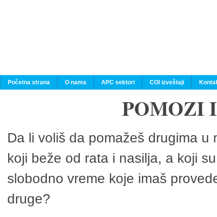
Početna strana
O nama
APC sektori
COI izveštaji
Konta
POMOZI 
Da li voliš da pomažeš drugima u n
koji beže od rata i nasilja, a koji 
slobodno vreme koje imaš provedeš
druge?