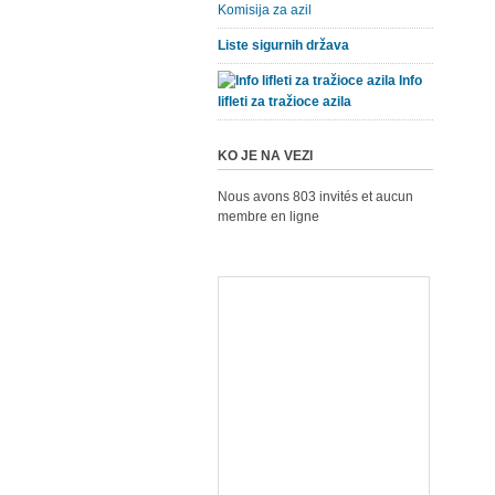
Komisija za azil
Liste sigurnih država
Info
lifleti za tražioce azila
KO JE NA VEZI
Nous avons 803 invités et aucun
membre en ligne