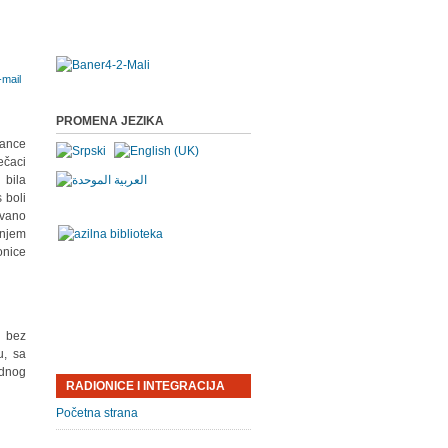
PROMENA JEZIKA
rance
ečaci
 bila
 boli
ovano
njem
onice
 bez
u, sa
ednog
RADIONICE I INTEGRACIJA
Početna strana