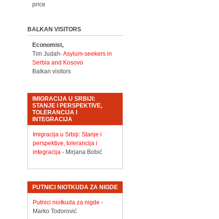
price
BALKAN VISITORS
Economist,
Tim Judah-
Asylum-seekers in
Serbia and Kosovo
Balkan visitors
IMIGRACIJA U SRBIJI:
STANJE I PERSPEKTIVE,
TOLERANCIJA I
INTEGRACIJA
Imigracija u Srbiji: Stanje i
perspektive, tolerancija i
integracija
- Mirjana Bobić
PUTNICI NIOTKUDA ZA NIGDE
Putnici niotkuda za nigde
-
Marko Todorović