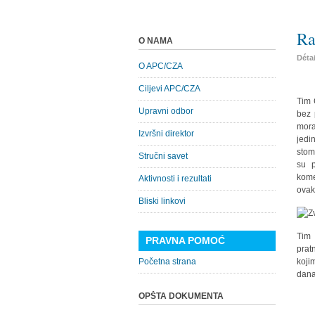
Ra
O NAMA
Déta
O APC/CZA
Ciljevi APC/CZA
Tim 
Upravni odbor
bez 
mora
Izvršni direktor
jedi
stom
Stručni savet
su 
kome
Aktivnosti i rezultati
ovak
Bliski linkovi
Tim
PRAVNA POMOĆ
prat
Početna strana
koji
dana
OPŠTA DOKUMENTA