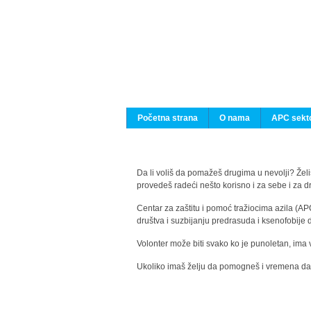
Početna strana
O nama
APC sekto
Da li voliš da pomažeš drugima u nevolji? Želiš
provedeš radeći nešto korisno i za sebe i za 
Centar za zaštitu i pomoć tražiocima azila (AP
društva i suzbijanju predrasuda i ksenofobije 
Volonter može biti svako ko je punoletan, ima 
Ukoliko imaš želju da pomogneš i vremena da s