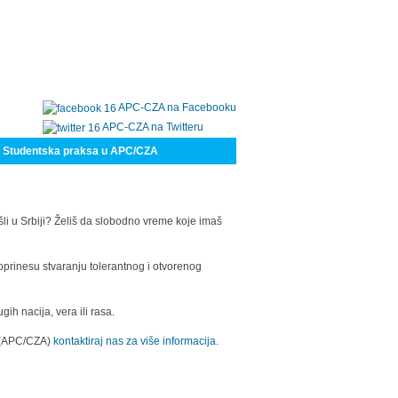
APC-CZA na Facebooku
APC-CZA na Twitteru
Studentska praksa u APC/CZA
šli u Srbiji? Želiš da slobodno vreme koje imaš
oprinesu stvaranju tolerantnog i otvorenog
h nacija, vera ili rasa.
a (APC/CZA)
kontaktiraj nas za više informacija.