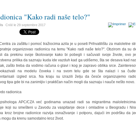
dionica "Kako radi naše telo?"
ils
Créé le
29 septembre 2017
Centra za zaštitu i pomoć tražiocima azila je u poseti Prihvatilištu za maloletne st
pratnje organizovao radionicu na temu "Kako radi naše telo?". Obzirom da su d
li da prekinu svoje školovanje kako bi pobegli i sačuvali svoje živote, ovo je
nstvena prilika da saznaju kuda ide vazduh kad ga udišemo, šta se desava kad nas
ak, zašto treba da vodimo računa o glavi i kog je zapravo oblika srce. Zainteres
pokazivali na modelu čoveka i na svom telu gde se šta nalazi i sa čuđe
ntarisali izgled srca. Na kraju su izrazili želju da česće organizujemo radi
vog tipa gde bi na zanimljiv i praktičan način mogli da saznaju i nauče nešto novo.
 psihologa APC/CZA već godinama unazad radi sa migrantima maloletnicima
nje koji su smešteni u Zavodu za vaspitanje dece i omladine u Beogradu i Nis
ma kroz brojne radionice razvija osnaživanje i potporu, dajući im podršku da j
 mogu da krenu samostalno kroz život.