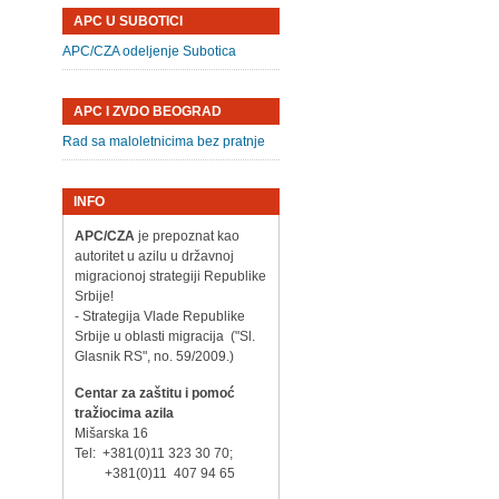
APC U SUBOTICI
APC/CZA odeljenje Subotica
APC I ZVDO BEOGRAD
Rad sa maloletnicima bez pratnje
INFO
APC/CZA
je prepoznat kao
autoritet u azilu u državnoj
migracionoj strategiji Republike
Srbije!
- Strategija Vlade Republike
Srbije u oblasti migracija ("Sl.
Glasnik RS", no. 59/2009.)
Centar za zaštitu i pomoć
tražiocima azila
Mišarska 16
Tel: +381(0)11 323 30 70;
+381(0)11 407 94 65