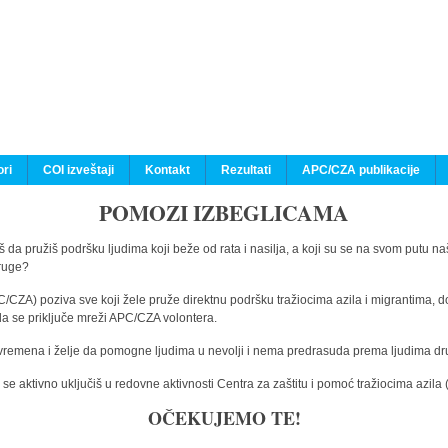
ri
COI izveštaji
Kontakt
Rezultati
APC/CZA publikacije
POMOZI IZBEGLICAMA
 da pružiš podršku ljudima koji beže od rata i nasilja, a koji su se na svom putu na
druge?
C/CZA) poziva sve koji žele pruže direktnu podršku tražiocima azila i migrantima, d
da se priključe mreži APC/CZA volontera.
vremena i želje da pomogne ljudima u nevolji i nema predrasuda prema ljudima drugi
e aktivno uključiš u redovne aktivnosti Centra za zaštitu i pomoć tražiocima azil
OČEKUJEMO TE!