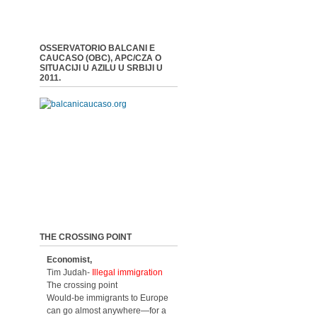
OSSERVATORIO BALCANI E
CAUCASO (OBC), APC/CZA O
SITUACIJI U AZILU U SRBIJI U
2011.
THE CROSSING POINT
Economist,
Tim Judah-
Illegal immigration
The crossing point
Would-be immigrants to Europe
can go almost anywhere—for a