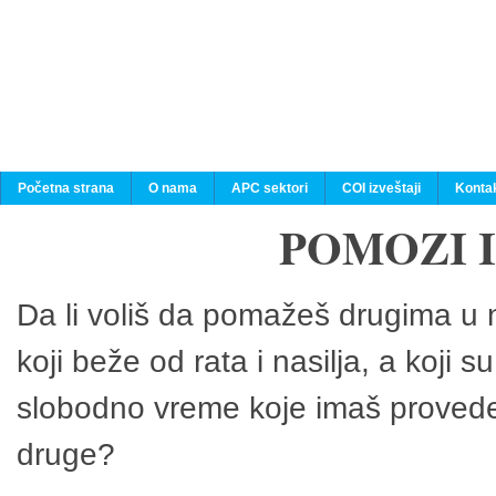
Početna strana
O nama
APC sektori
COI izveštaji
Konta
POMOZI 
Da li voliš da pomažeš drugima u n
koji beže od rata i nasilja, a koji 
slobodno vreme koje imaš provedeš
druge?