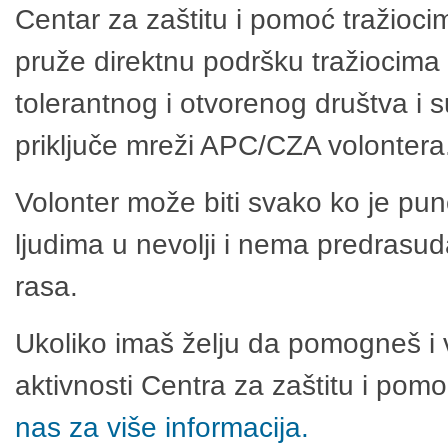
Centar za zaštitu i pomoć tražioci
pruže direktnu podršku tražiocima 
tolerantnog i otvorenog društva i 
priključe mreži APC/CZA volontera
Volonter može biti svako ko je pu
ljudima u nevolji i nema predrasuda
rasa.
Ukoliko imaš želju da pomogneš i 
aktivnosti Centra za zaštitu i po
nas za više informacija.