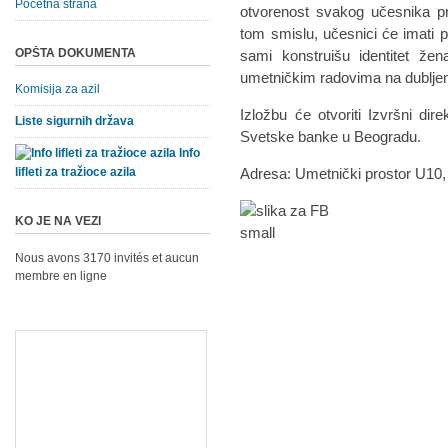
Početna strana
otvorenost svakog učesnika pr
tom smislu, učesnici će imati p
OPŠTA DOKUMENTA
sami konstruišu identitet ž
umetničkim radovima na dubljem
Komisija za azil
Izložbu će otvoriti Izvršni d
Liste sigurnih država
Svetske banke u Beogradu.
Info
lifleti za tražioce azila
Adresa: Umetnički prostor U10
KO JE NA VEZI
Nous avons 3170 invités et aucun
membre en ligne