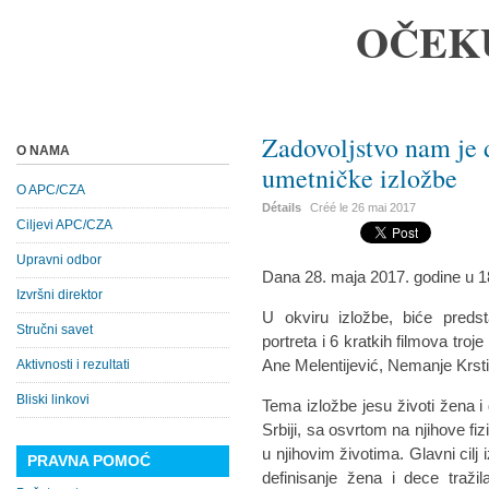
OČEK
Zadovoljstvo nam je 
O NAMA
umetničke izložbe
O APC/CZA
Détails
Créé le
26 mai 2017
Ciljevi APC/CZA
Upravni odbor
Dana 28. maja 2017. godine u 
Izvršni direktor
U okviru izložbe, biće predst
Stručni savet
portreta i 6 kratkih filmova tro
Ane Melentijević, Nemanje Krsti
Aktivnosti i rezultati
Bliski linkovi
Tema izložbe jesu životi žena i 
Srbiji, sa osvrtom na njihove fiz
u njihovim životima. Glavni cilj 
PRAVNA POMOĆ
definisanje žena i dece tražil