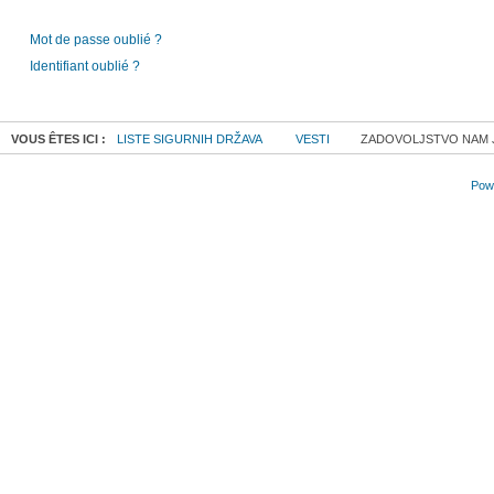
Mot de passe oublié ?
Identifiant oublié ?
VOUS ÊTES ICI :
LISTE SIGURNIH DRŽAVA
VESTI
ZADOVOLJSTVO NAM J
Powe