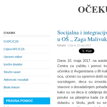
OČEK
Socijalna i integracij
O NAMA
u OŠ „ Zaga Malivu
O APC/CZA
Détails
Créé le
23 mai 2017
Ciljevi APC/CZA
Upravni odbor
Dana 10. maja 2017. na autobu
Izvršni direktor
Centra za zaštitu i pomoć tra
učenika iz Avganistana u 8h kako
Stručni savet
oca, učenici su spremni došli n
Aktivnosti i rezultati
sociologom, deca su iznosila 
stavove o dosadašnjem pohađan
Bliski linkovi
kako su se deca iz odeljenja dost
poruke sa pitanjima kada će d
PRAVNA POMOĆ
dolasku u školu, javili su s