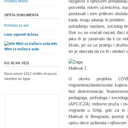
razgovor o njihovom pohađanju
Početna strana
posvetila novim učenicima, isp
predavati i tom prilikom doda
OPŠTA DOKUMENTA
kada imaju pitanja ili problem
Komisija za azil
pohađanju nastave, sociolog 
Dok su se vraćali nazad, đaci s
Liste sigurnih država
jako ih je zanimalo da li će n
Info
školu, jer se uz pratnju i druš
lifleti za tražioce azila
im je obećala da će ih i sledeći 
KO JE NA VEZI
Nous avons 1912 invités et aucun
U okviru projekta LOV
membre en ligne
migrante/azilante/osobe kojima 
bez diskriminacije, finansira
pedagoga, psihologa i sociolog
(APC/CZA) redovno pruža i ova
migrante u Srbiji, gde za t
Malivuk iz Beograda, postoji 
upisu dece azilanata i njihovom