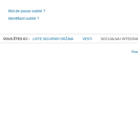
Mot de passe oublié ?
Identifiant oublié ?
VOUS ÊTES ICI :
LISTE SIGURNIH DRŽAVA
VESTI
SOCIJALNA I INTEGRAC
Powe