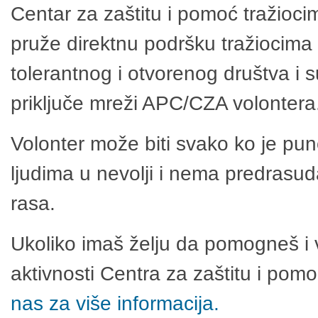
Centar za zaštitu i pomoć tražioci
pruže direktnu podršku tražiocima 
tolerantnog i otvorenog društva i 
priključe mreži APC/CZA volontera
Volonter može biti svako ko je pu
ljudima u nevolji i nema predrasuda
rasa.
Ukoliko imaš želju da pomogneš i 
aktivnosti Centra za zaštitu i po
nas za više informacija.