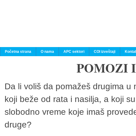
Početna strana
O nama
APC sektori
COI izveštaji
Konta
POMOZI 
Da li voliš da pomažeš drugima u n
koji beže od rata i nasilja, a koji 
slobodno vreme koje imaš provedeš
druge?