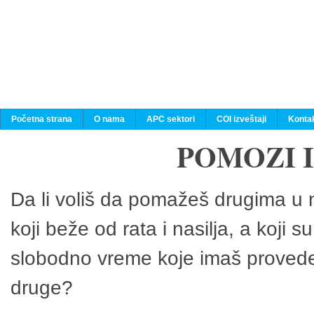
Početna strana
O nama
APC sektori
COI izveštaji
Konta
POMOZI 
Da li voliš da pomažeš drugima u n
koji beže od rata i nasilja, a koji 
slobodno vreme koje imaš provedeš
druge?