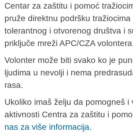
Centar za zaštitu i pomoć tražioci
pruže direktnu podršku tražiocima 
tolerantnog i otvorenog društva i 
priključe mreži APC/CZA volontera
Volonter može biti svako ko je pu
ljudima u nevolji i nema predrasuda
rasa.
Ukoliko imaš želju da pomogneš i 
aktivnosti Centra za zaštitu i po
nas za više informacija.