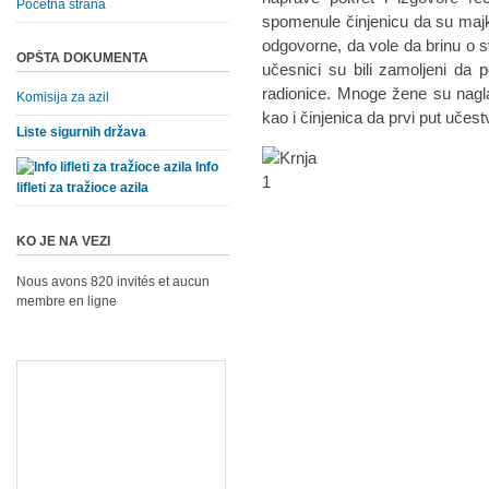
Početna strana
spomenule činjenicu da su maj
odgovorne, da vole da brinu o svo
OPŠTA DOKUMENTA
učesnici su bili zamoljeni da 
radionice. Mnoge žene su naglas
Komisija za azil
kao i činjenica da prvi put učestv
Liste sigurnih država
Info
lifleti za tražioce azila
KO JE NA VEZI
Nous avons 820 invités et aucun
membre en ligne