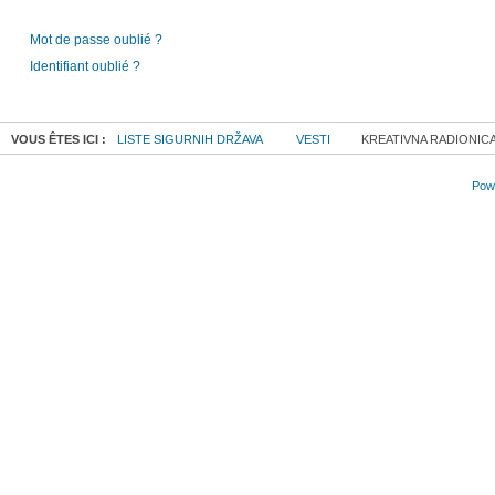
Mot de passe oublié ?
Identifiant oublié ?
VOUS ÊTES ICI :
LISTE SIGURNIH DRŽAVA
VESTI
KREATIVNA RADIONIC
Powe