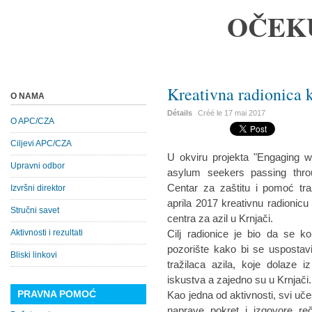
OČEK
Kreativna radionica 
O NAMA
Détails
Créé le
17 mai 2017
O APC/CZA
Ciljevi APC/CZA
U okviru projekta "Engaging w
Upravni odbor
asylum seekers passing throu
Centar za zaštitu i pomoć tra
Izvršni direktor
aprila 2017 kreativnu radionicu 
Stručni savet
centra za azil u Krnjači.
Aktivnosti i rezultati
Cilj radionice je bio da se ko
pozorište kako bi se uspostav
Bliski linkovi
tražilaca azila, koje dolaze iz
iskustva a zajedno su u Krnjači.
PRAVNA POMOĆ
Kao jedna od aktivnosti, svi uče
naprave pokret i izgovore reč