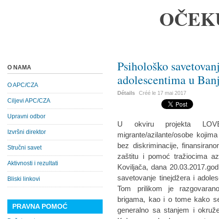
OČEK
Psihološko savetovanj
O NAMA
adolescentima u Banj
O APC/CZA
Détails
Créé le
17 mai 2017
Ciljevi APC/CZA
Upravni odbor
U okviru projekta LOV
Izvršni direktor
migrante/azilante/osobe kojima 
bez diskriminacije, finansira
Stručni savet
zaštitu i pomoć tražiocima az
Aktivnosti i rezultati
Koviljača, dana 20.03.2017.god
savetovanje tinejdžera i adolesc
Bliski linkovi
Tom prilikom je razgovarano
brigama, kao i o tome kako s
PRAVNA POMOĆ
generalno sa stanjem i okru