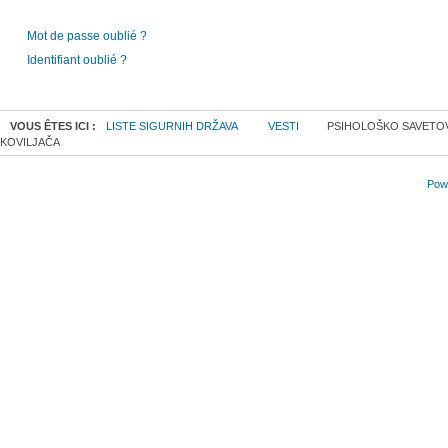
Mot de passe oublié ?
Identifiant oublié ?
VOUS ÊTES ICI :
LISTE SIGURNIH DRŽAVA
VESTI
PSIHOLOŠKO SAVETOVA
KOVILJAČA
Powe