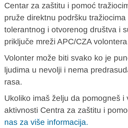
Centar za zaštitu i pomoć tražioci
pruže direktnu podršku tražiocima 
tolerantnog i otvorenog društva i 
priključe mreži APC/CZA volontera
Volonter može biti svako ko je pu
ljudima u nevolji i nema predrasuda
rasa.
Ukoliko imaš želju da pomogneš i 
aktivnosti Centra za zaštitu i po
nas za više informacija.