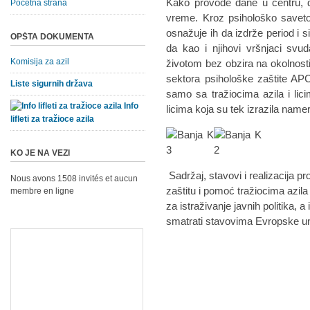
Kako provode dane u centru, d
Početna strana
vreme. Kroz psihološko savetov
osnažuje ih da izdrže period i s
OPŠTA DOKUMENTA
da kao i njihovi vršnjaci svu
Komisija za azil
životom bez obzira na okolnosti
sektora psihološke zaštite AP
Liste sigurnih država
samo sa tražiocima azila i lici
Info
licima koja su tek izrazila namer
lifleti za tražioce azila
KO JE NA VEZI
Sadržaj, stavovi i realizacija p
Nous avons 1508 invités et aucun
zaštitu i pomoć tražiocima azi
membre en ligne
za istraživanje javnih politika, 
smatrati stavovima Evropske un