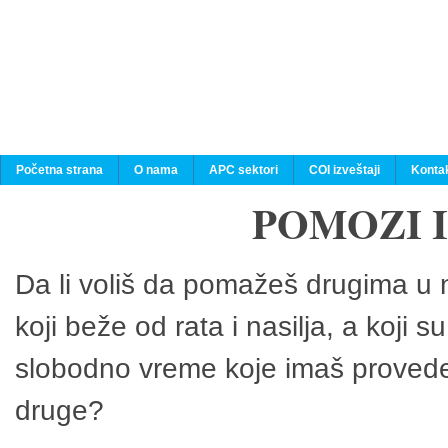
Početna strana
O nama
APC sektori
COI izveštaji
Konta
POMOZI 
Da li voliš da pomažeš drugima u n
koji beže od rata i nasilja, a koji 
slobodno vreme koje imaš provedeš
druge?