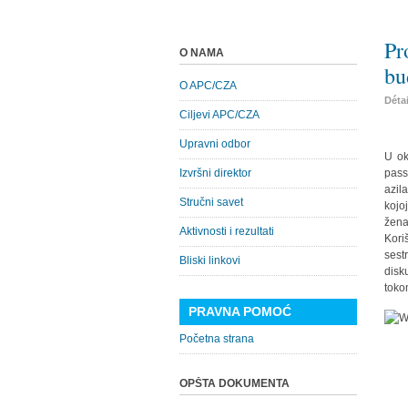
Pr
O NAMA
bu
O APC/CZA
Déta
Ciljevi APC/CZA
Upravni odbor
U ok
Izvršni direktor
pass
azil
Stručni savet
kojo
žen
Aktivnosti i rezultati
Kori
sest
Bliski linkovi
disk
toko
PRAVNA POMOĆ
Početna strana
OPŠTA DOKUMENTA