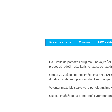
Početna strana
O nama
APC sekto
Da li voliš da pomažeš drugima u nevolji? Želiš
provedeš radeći nešto korisno i za sebe i za 
Centar za zaštitu i pomoć tražiocima azila (AP
društva i suzbijanju predrasuda i ksenofobije 
Volonter može biti svako ko je punoletan, ima 
Ukoliko imaš želju da pomogneš i vremena da s