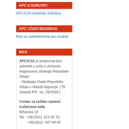
APC U SUBOTICI
APC/CZA odeljenje Subotica
APC I ZVDO BEOGRAD
Rad sa maloletnicima bez pratnje
INFO
APC/CZA
je prepoznat kao
autoritet u azilu u državnoj
migracionoj strategiji Republike
Srbije!
- Strategija Vlade Republike
Srbije u oblasti migracija ("Sl.
Glasnik RS", no. 59/2009.)
Centar za zaštitu i pomoć
tražiocima azila
Mišarska 16
Tel: +381(0)11 323 30 70;
+381(0)11 407 94 65