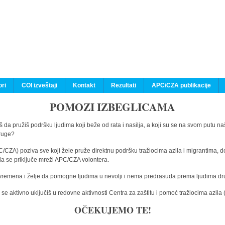
ri
COI izveštaji
Kontakt
Rezultati
APC/CZA publikacije
POMOZI IZBEGLICAMA
 da pružiš podršku ljudima koji beže od rata i nasilja, a koji su se na svom putu na
druge?
C/CZA) poziva sve koji žele pruže direktnu podršku tražiocima azila i migrantima, d
da se priključe mreži APC/CZA volontera.
vremena i želje da pomogne ljudima u nevolji i nema predrasuda prema ljudima drugi
e aktivno uključiš u redovne aktivnosti Centra za zaštitu i pomoć tražiocima azil
OČEKUJEMO TE!