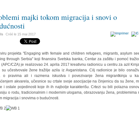
oblemi majki tokom migracija i snovi o
dućnosti
ils
Créé le
15 mai 2017
viru projekta "Engaging with female and children refugees, migrants, asylum se
ing through Serbia" koji finansira Svetska banka, Centar za zaštitu i pomoć traži
a (APC/CZA) je realizovao 24. aprila 2017 kreativnu radionicu u centru za azil Krnj
j su učestvovale žene tražilje azila iz Avganistana. Cilj radionice je bilo osnaži
a o pravima ali i razmena iskustva i povezivanje žena migrantkinja u ka
šćenjem akvarela, učesnice su crtale svoje asocijacije na činjenicu da su žene, m
re i ostale pojedinosti koje ih ih najbolje karakterišu. Crtezi su bili polazna osno
usiju o rodu, tradicionalnim i modernim ulogama, obrazovanju žena, problemima 
m migracija i snovima o budućnosti.