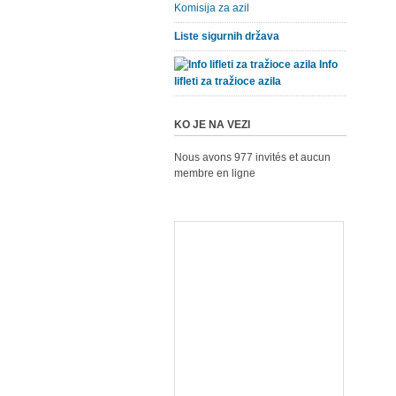
Komisija za azil
Liste sigurnih država
Info
lifleti za tražioce azila
KO JE NA VEZI
Nous avons 977 invités et aucun
membre en ligne