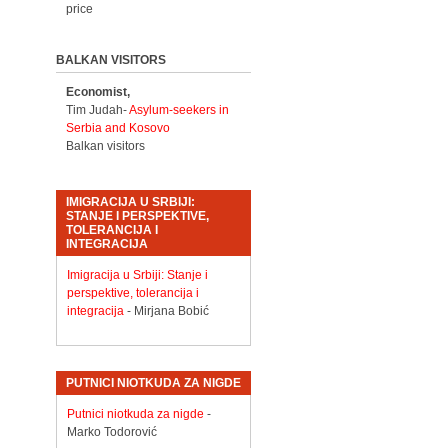
price
BALKAN VISITORS
Economist,
Tim Judah-
Asylum-seekers in
Serbia and Kosovo
Balkan visitors
IMIGRACIJA U SRBIJI:
STANJE I PERSPEKTIVE,
TOLERANCIJA I
INTEGRACIJA
Imigracija u Srbiji: Stanje i
perspektive, tolerancija i
integracija
- Mirjana Bobić
PUTNICI NIOTKUDA ZA NIGDE
Putnici niotkuda za nigde
-
Marko Todorović