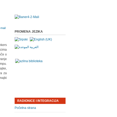
PROMENA JEZIKA
ekers
ocima
ača u
vanje
mpu.
ajke,
va za
majki
RADIONICE I INTEGRACIJA
Početna strana