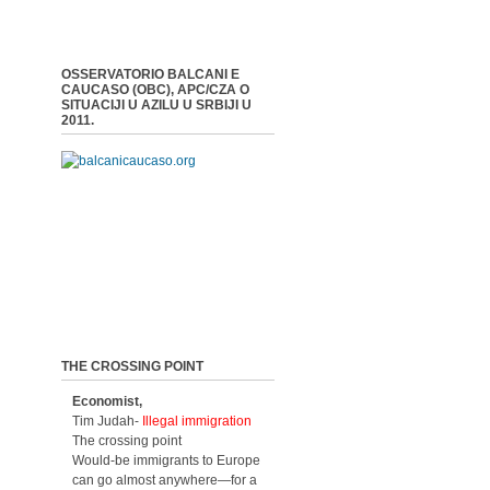
OSSERVATORIO BALCANI E
CAUCASO (OBC), APC/CZA O
SITUACIJI U AZILU U SRBIJI U
2011.
THE CROSSING POINT
Economist,
Tim Judah-
Illegal immigration
The crossing point
Would-be immigrants to Europe
can go almost anywhere—for a