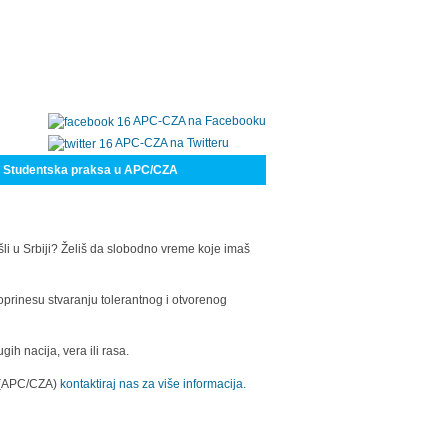
APC-CZA na Facebooku
APC-CZA na Twitteru
Studentska praksa u APC/CZA
šli u Srbiji? Želiš da slobodno vreme koje imaš
oprinesu stvaranju tolerantnog i otvorenog
h nacija, vera ili rasa.
a (APC/CZA)
kontaktiraj nas za više informacija.