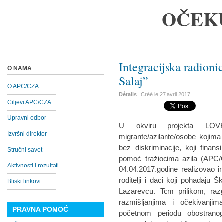
OČEK
Integracijska radioni
O NAMA
Salaj”
O APC/CZA
Détails
Créé le
27 avril 2017
Ciljevi APC/CZA
Upravni odbor
U okviru projekta LOV
Izvršni direktor
migrante/azilante/osobe kojima 
bez diskriminacije, koji finan
Stručni savet
pomoć tražiocima azila (APC/
Aktivnosti i rezultati
04.04.2017.godine realizovao in
roditelji i đaci koji pohađaju 
Bliski linkovi
Lazarevcu. Tom prilikom, raz
razmišljanjima i očekivanji
PRAVNA POMOĆ
početnom periodu obostranog