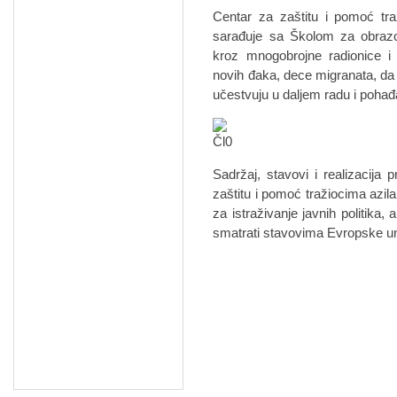
Centar za zaštitu i pomoć t
sarađuje sa Školom za obrazov
kroz mnogobrojne radionice i 
novih đaka, dece migranata, da
učestvuju u daljem radu i pohađ
Sadržaj, stavovi i realizacija 
zaštitu i pomoć tražiocima azi
za istraživanje javnih politika,
smatrati stavovima Evropske un