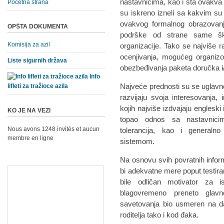
nastavnicima, kao i šta ovakva pr
Početna strana
su iskreno izneli sa kakvim su
ovakvog formalnog obrazovanj
OPŠTA DOKUMENTA
podrške od strane same šk
Komisija za azil
organizacije. Tako se najviše
ocenjivanja, mogućeg organizo
Liste sigurnih država
obezbeđivanja paketa doručka i/i
Info
Najveće prednosti su se uglavn
lifleti za tražioce azila
razvijaju svoja interesovanja,
kojih najviše izdvajaju engleski i 
KO JE NA VEZI
topao odnos sa nastavnicim
Nous avons 1248 invités et aucun
tolerancija, kao i general
membre en ligne
sistemom.
Na osnovu svih povratnih infor
bi adekvatne mere poput testira
bile odličan motivator za i
blagovremeno preneto glavn
savetovanja bio usmeren na dal
roditelja tako i kod đaka.