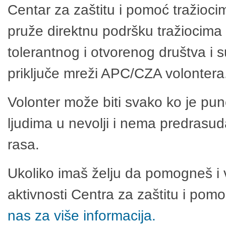
Centar za zaštitu i pomoć tražioci
pruže direktnu podršku tražiocima 
tolerantnog i otvorenog društva i 
priključe mreži APC/CZA volontera
Volonter može biti svako ko je pu
ljudima u nevolji i nema predrasuda
rasa.
Ukoliko imaš želju da pomogneš i 
aktivnosti Centra za zaštitu i po
nas za više informacija.