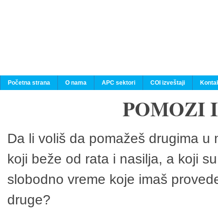
Početna strana
O nama
APC sektori
COI izveštaji
Konta
POMOZI 
Da li voliš da pomažeš drugima u n
koji beže od rata i nasilja, a koji 
slobodno vreme koje imaš provedeš
druge?