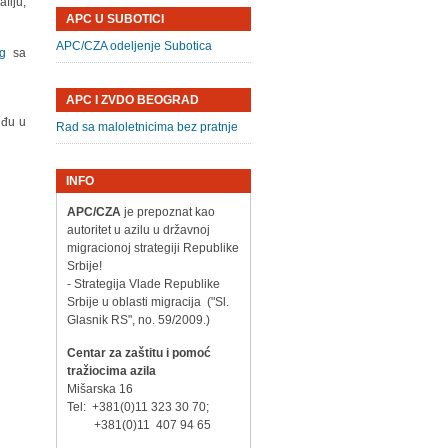
fiju,
APC U SUBOTICI
APC/CZA odeljenje Subotica
rg
sa
APC I ZVDO BEOGRAD
uđu u
Rad sa maloletnicima bez pratnje
INFO
APC/CZA
je prepoznat kao
autoritet u azilu u državnoj
migracionoj strategiji Republike
Srbije!
- Strategija Vlade Republike
Srbije u oblasti migracija ("Sl.
Glasnik RS", no. 59/2009.)
Centar za zaštitu i pomoć
tražiocima azila
Mišarska 16
Tel: +381(0)11 323 30 70;
+381(0)11 407 94 65