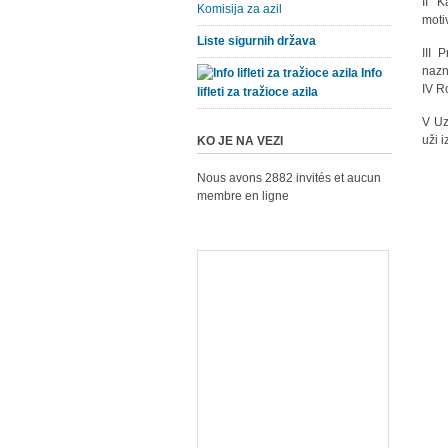
II K
Komisija za azil
motiv
Liste sigurnih država
III 
nazn
Info
IV R
lifleti za tražioce azila
V Uz
uži i
KO JE NA VEZI
Nous avons 2882 invités et aucun
membre en ligne