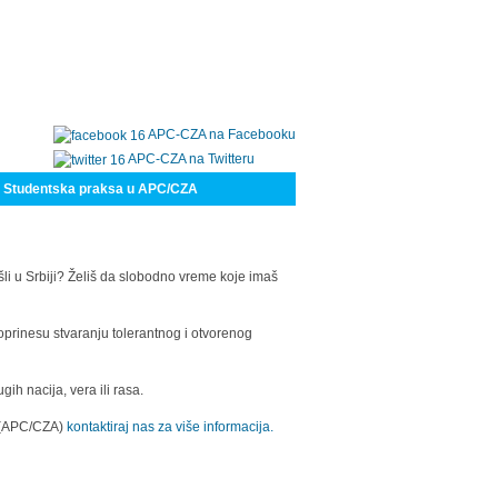
APC-CZA na Facebooku
APC-CZA na Twitteru
Studentska praksa u APC/CZA
šli u Srbiji? Želiš da slobodno vreme koje imaš
oprinesu stvaranju tolerantnog i otvorenog
h nacija, vera ili rasa.
a (APC/CZA)
kontaktiraj nas za više informacija.