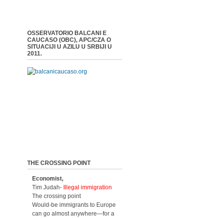
OSSERVATORIO BALCANI E
CAUCASO (OBC), APC/CZA O
SITUACIJI U AZILU U SRBIJI U
2011.
THE CROSSING POINT
Economist,
Tim Judah-
Illegal immigration
The crossing point
Would-be immigrants to Europe
can go almost anywhere—for a