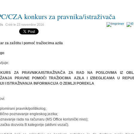
C/CZA konkurs za pravnika/istraživača
ils
Créé le
23 novembre 2016
ar za zaštitu i pomoć tražiocima azila
ljuje:
KURS ZA PRAVNIKA/ISTRAŽIVAČA ZA RAD NA POSLOVIMA IZ OBL
ŽANJA PRAVNE POMOĆI TRAŽIOCIMA AZILA I IZBEGLICAMA U REPUB
IJI I ISTRAŽIVANJA INFORMACIJA O ZEMLJI POREKLA
ovi:
iplomirani pravnik/politikolog;
dlično poznavanje engleskog jezika;
oznavanje rada na računaru (MS Office korisnički nivo);
ozačka dozvola B kategorije (aktivni vozač).