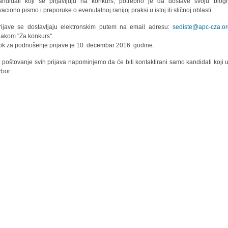
andidati koji se prijavljuju na konkurs, potrebno je da dostave svoju biogra
aciono pismo i preporuke o evenutalnoj ranijoj praksi u istoj ili sličnoj oblasti.
Prijave se dostavljaju elektronskim putem na email adresu:
sediste@apc-cza.o
akom "Za konkurs".
ok za podnošenje prijave je 10. decembar 2016. godine.
 poštovanje svih prijava napominjemo da će biti kontaktirani samo kandidati koji 
zbor.