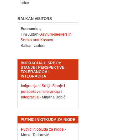
price
BALKAN VISITORS
Economist,
Tim Judah-
Asylum-seekers in
Serbia and Kosovo
Balkan visitors
IMIGRACIJA U SRBIJI:
STANJE I PERSPEKTIVE,
TOLERANCIJA I
INTEGRACIJA
Imigracija u Srbiji: Stanje i
perspektive, tolerancija i
integracija
- Mirjana Bobić
PUTNICI NIOTKUDA ZA NIGDE
Putnici niotkuda za nigde
-
Marko Todorović