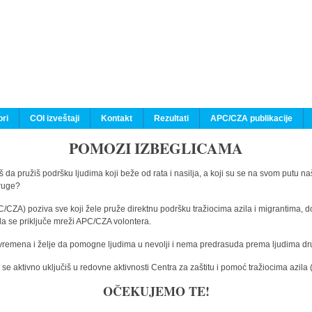
ri
COI izveštaji
Kontakt
Rezultati
APC/CZA publikacije
POMOZI IZBEGLICAMA
 da pružiš podršku ljudima koji beže od rata i nasilja, a koji su se na svom putu na
druge?
C/CZA) poziva sve koji žele pruže direktnu podršku tražiocima azila i migrantima, d
da se priključe mreži APC/CZA volontera.
vremena i želje da pomogne ljudima u nevolji i nema predrasuda prema ljudima drugi
e aktivno uključiš u redovne aktivnosti Centra za zaštitu i pomoć tražiocima azil
OČEKUJEMO TE!