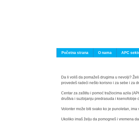
Početna strana
O nama
APC sekto
Da li voliš da pomažeš drugima u nevolji? Želiš
provedeš radeći nešto korisno i za sebe i za 
Centar za zaštitu i pomoć tražiocima azila (AP
društva i suzbijanju predrasuda i ksenofobije 
Volonter može biti svako ko je punoletan, ima 
Ukoliko imaš želju da pomogneš i vremena da s