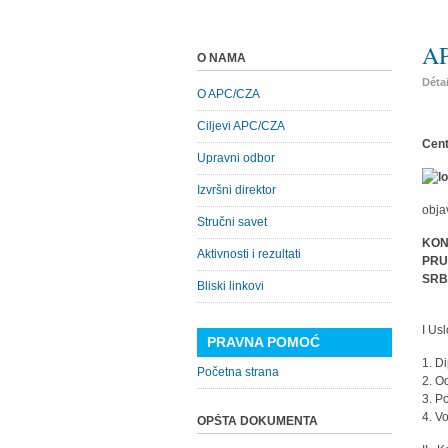
AP
O NAMA
Déta
O APC/CZA
Ciljevi APC/CZA
Cent
Upravni odbor
Izvršni direktor
objav
Stručni savet
KON
Aktivnosti i rezultati
PRU
SRB
Bliski linkovi
I Usl
PRAVNA POMOĆ
1. D
Početna strana
2. O
3. P
4. V
OPŠTA DOKUMENTA