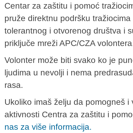
Centar za zaštitu i pomoć tražioci
pruže direktnu podršku tražiocima 
tolerantnog i otvorenog društva i 
priključe mreži APC/CZA volontera
Volonter može biti svako ko je pu
ljudima u nevolji i nema predrasuda
rasa.
Ukoliko imaš želju da pomogneš i 
aktivnosti Centra za zaštitu i po
nas za više informacija.