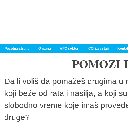
Početna strana
O nama
APC sektori
COI izveštaji
Konta
POMOZI 
Da li voliš da pomažeš drugima u n
koji beže od rata i nasilja, a koji 
slobodno vreme koje imaš provedeš
druge?