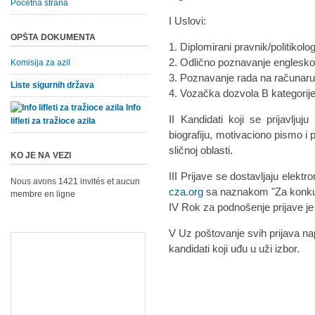
Početna strana
I Uslovi:
OPŠTA DOKUMENTA
1. Diplomirani pravnik/politikolog
2. Odlično poznavanje englesko
Komisija za azil
3. Poznavanje rada na računaru 
Liste sigurnih država
4. Vozačka dozvola B kategorije
Info
II Kandidati koji se prijavlju
lifleti za tražioce azila
biografiju, motivaciono pismo i pr
sličnoj oblasti.
KO JE NA VEZI
III Prijave se dostavljaju elek
Nous avons 1421 invités et aucun
cza.org
sa naznakom "Za konku
membre en ligne
IV Rok za podnošenje prijave je
V Uz poštovanje svih prijava na
kandidati koji uđu u uži izbor.