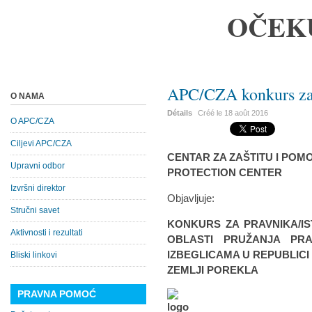
OČEK
APC/CZA konkurs za
O NAMA
Détails
Créé le
18 août 2016
O APC/CZA
Ciljevi APC/CZA
CENTAR ZA ZAŠTITU I POMO
Upravni odbor
PROTECTION CENTER
Izvršni direktor
Objavljuje:
Stručni savet
KONKURS ZA PRAVNIKA/IS
Aktivnosti i rezultati
OBLASTI PRUŽANJA PRA
IZBEGLICAMA U REPUBLICI 
Bliski linkovi
ZEMLJI POREKLA
PRAVNA POMOĆ