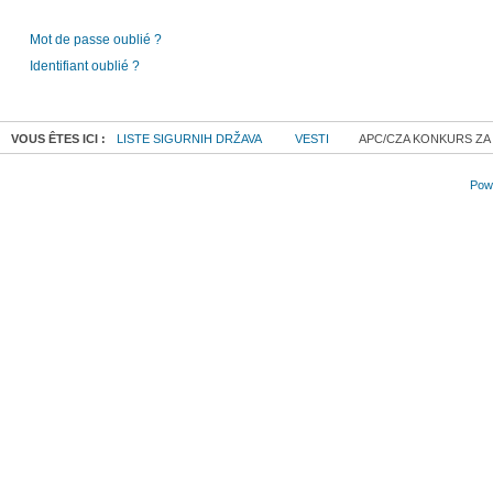
Mot de passe oublié ?
Identifiant oublié ?
VOUS ÊTES ICI :
LISTE SIGURNIH DRŽAVA
VESTI
APC/CZA KONKURS ZA
Powe