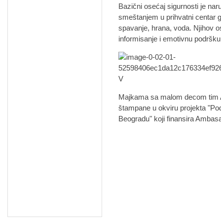
Bazični osećaj sigurnosti je na
smeštanjem u prihvatni centar
spavanje, hrana, voda. Njihov o
informisanje i emotivnu podršku
Majkama sa malom decom tim APC
štampane u okviru projekta "Pod
Beogradu" koji finansira Ambas