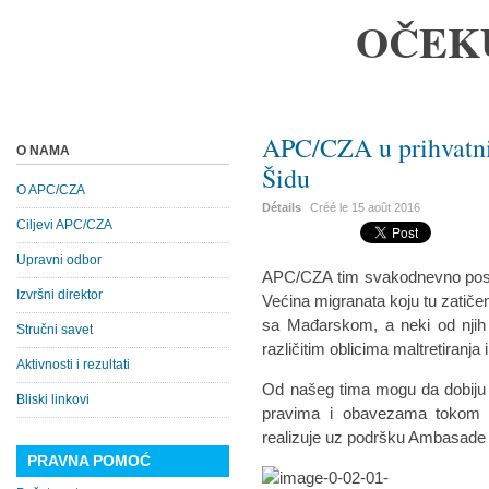
OČEK
APC/CZA u prihvatni
O NAMA
Šidu
O APC/CZA
Détails
Créé le
15 août 2016
Ciljevi APC/CZA
Upravni odbor
APC/CZA tim svakodnevno poseć
Izvršni direktor
Većina migranata koju tu zatič
sa Mađarskom, a neki od njih
Stručni savet
različitim oblicima maltretiranja i
Aktivnosti i rezultati
Od našeg tima mogu da dobiju in
Bliski linkovi
pravima i obavezama tokom bo
realizuje uz podršku Ambasade K
PRAVNA POMOĆ