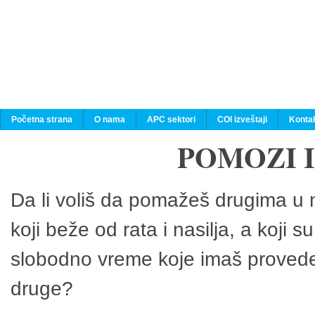
Početna strana
O nama
APC sektori
COI izveštaji
Konta
POMOZI 
Da li voliš da pomažeš drugima u n
koji beže od rata i nasilja, a koji 
slobodno vreme koje imaš provedeš
druge?