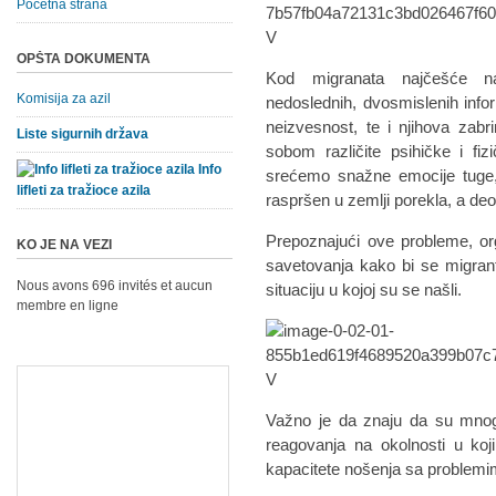
Početna strana
OPŠTA DOKUMENTA
Kod migranata najčešće na
Komisija za azil
nedoslednih, dvosmislenih infor
neizvesnost, te i njihova zabri
Liste sigurnih država
sobom različite psihičke i f
Info
srećemo snažne emocije tuge, 
lifleti za tražioce azila
raspršen u zemlji porekla, a d
Prepoznajući ove probleme, or
KO JE NA VEZI
savetovanja kako bi se migranti
Nous avons 696 invités et aucun
situaciju u kojoj su se našli.
membre en ligne
Važno je da znaju da su mnog
reagovanja na okolnosti u ko
kapacitete nošenja sa problemi