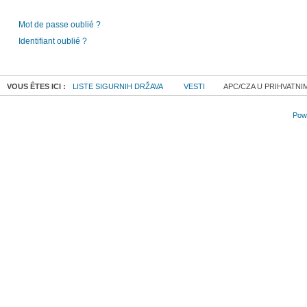
Mot de passe oublié ?
Identifiant oublié ?
VOUS ÊTES ICI :
LISTE SIGURNIH DRŽAVA
VESTI
APC/CZA U PRIHVATNIM
Powe