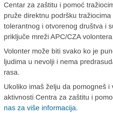
Centar za zaštitu i pomoć tražioci
pruže direktnu podršku tražiocima 
tolerantnog i otvorenog društva i 
priključe mreži APC/CZA volontera
Volonter može biti svako ko je pu
ljudima u nevolji i nema predrasuda
rasa.
Ukoliko imaš želju da pomogneš i 
aktivnosti Centra za zaštitu i po
nas za više informacija.