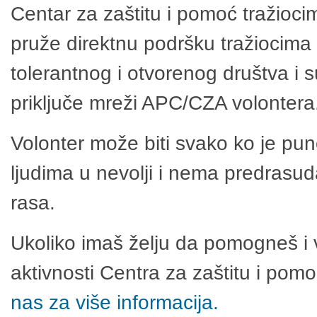
Centar za zaštitu i pomoć tražioci
pruže direktnu podršku tražiocima 
tolerantnog i otvorenog društva i 
priključe mreži APC/CZA volontera
Volonter može biti svako ko je pu
ljudima u nevolji i nema predrasuda
rasa.
Ukoliko imaš želju da pomogneš i 
aktivnosti Centra za zaštitu i po
nas za više informacija.