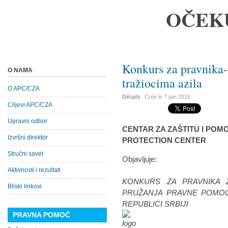
OČEK
Konkurs za pravnika-
O NAMA
tražiocima azila
O APC/CZA
Détails
Créé le
7 juin 2016
Ciljevi APC/CZA
Upravni odbor
CENTAR ZA ZAŠTITU I POMO
Izvršni direktor
PROTECTION CENTER
Stručni savet
Objavljuje:
Aktivnosti i rezultati
KONKURS ZA PRAVNIKA 
Bliski linkovi
PRUŽANJA PRAVNE POMOĆI
REPUBLICI SRBIJI
PRAVNA POMOĆ