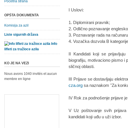
Početna strana
I Uslovi:
OPŠTA DOKUMENTA
1. Diplomirani pravnik;
Komisija za azil
2. Odlično poznavanje englesko
Liste sigurnih država
3. Poznavanje rada na računaru 
4. Vozačka dozvola B kategorije
Info
lifleti za tražioce azila
II Kandidati koji se prijavlju
biografiju, motivaciono pismo i pr
KO JE NA VEZI
sličnoj oblasti.
Nous avons 1040 invités et aucun
III Prijave se dostavljaju elek
membre en ligne
cza.org
sa naznakom "Za konku
IV Rok za podnošenje prijave je
V Uz poštovanje svih prijava
kandidati koji uđu u uži izbor.