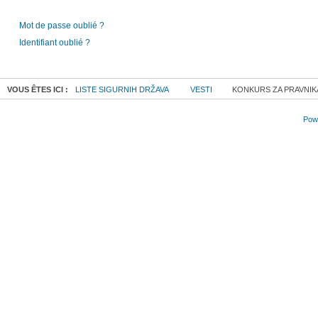
Mot de passe oublié ?
Identifiant oublié ?
VOUS ÊTES ICI :
LISTE SIGURNIH DRŽAVA
VESTI
KONKURS ZA PRAVNIKA
Powe