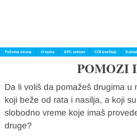
Početna strana
O nama
APC sektori
COI izveštaji
Konta
POMOZI 
Da li voliš da pomažeš drugima u n
koji beže od rata i nasilja, a koji 
slobodno vreme koje imaš provedeš
druge?