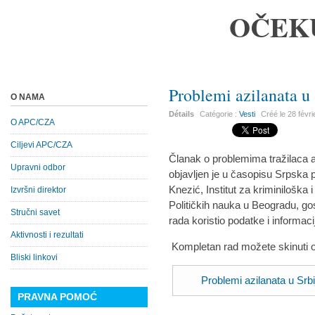
OČEK
Problemi azilanata u 
O NAMA
Détails
Catégorie :
Vesti
Créé le
28 févr
O APC/CZA
Ciljevi APC/CZA
Članak o problemima tražilaca az
Upravni odbor
objavljen je u časopisu Srpska p
Knezić, Institut za kriminiloška i
Izvršni direktor
Političkih nauka u Beogradu, gos
Stručni savet
rada koristio podatke i informac
Aktivnosti i rezultati
Kompletan rad možete skinuti 
Bliski linkovi
Problemi azilanata u Srbi
PRAVNA POMOĆ