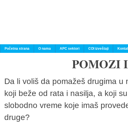
Početna strana
O nama
APC sektori
COI izveštaji
Konta
POMOZI 
Da li voliš da pomažeš drugima u n
koji beže od rata i nasilja, a koji 
slobodno vreme koje imaš provedeš
druge?