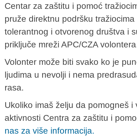
Centar za zaštitu i pomoć tražioci
pruže direktnu podršku tražiocima 
tolerantnog i otvorenog društva i 
priključe mreži APC/CZA volontera
Volonter može biti svako ko je pu
ljudima u nevolji i nema predrasuda
rasa.
Ukoliko imaš želju da pomogneš i 
aktivnosti Centra za zaštitu i po
nas za više informacija.