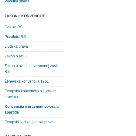
Početna strana
ZAKONI I KONVENCIJE
Odluke RS
Pravilnici RS
Ljudska prava
Zakon o azilu
Zakon o azilu i privremenoj zaštiti
RS
Ženevska konvencija 1951
Evropska konvencija o ljudskim
pravima
Konvencija o pravnom položaju
apartida
Evropski sud za ljudska prava