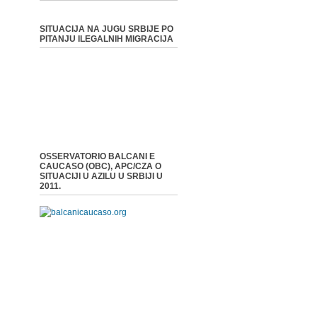
SITUACIJA NA JUGU SRBIJE PO
PITANJU ILEGALNIH MIGRACIJA
OSSERVATORIO BALCANI E
CAUCASO (OBC), APC/CZA O
SITUACIJI U AZILU U SRBIJI U
2011.