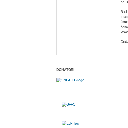
oduš
Sada
leta
škol
čeka
Prev
Onda 
DONATORI