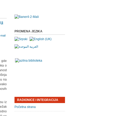
 u
PROMENA JEZIKA
, gde
uka o
anost
išnja
su na
svako
hovih
RADIONICE I INTEGRACIJA
su iz
težak
Početna strana
Jedno