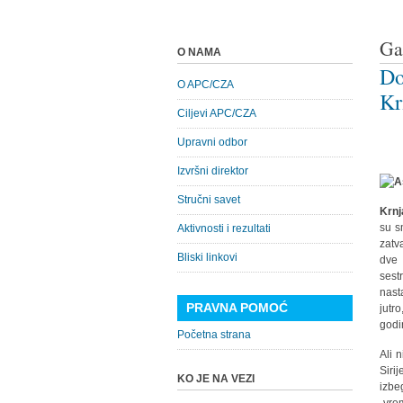
Ga
O NAMA
Do
O APC/CZA
Kr
Ciljevi APC/CZA
Upravni odbor
Izvršni direktor
Stručni savet
Krnj
su s
Aktivnosti i rezultati
zatv
Bliski linkovi
dve 
sest
nast
PRAVNA POMOĆ
jutr
godi
Početna strana
Ali 
Siri
KO JE NA VEZI
izbe