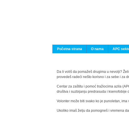
Početna strana
O nama
APC sekto
Da li voliš da pomažeš drugima u nevolji? Želiš
provedeš radeći nešto korisno i za sebe i za 
Centar za zaštitu i pomoć tražiocima azila (AP
društva i suzbijanju predrasuda i ksenofobije 
Volonter može biti svako ko je punoletan, ima 
Ukoliko imaš želju da pomogneš i vremena da s