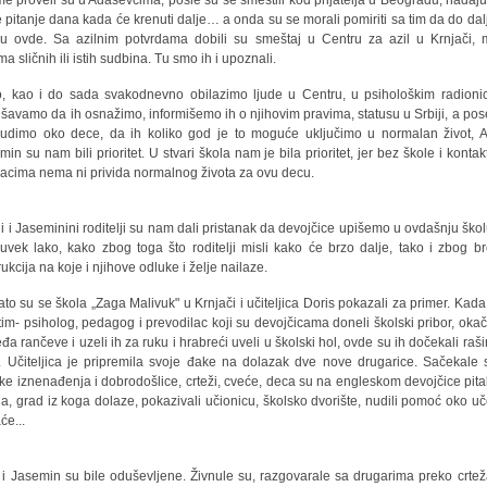
e proveli su u Adaševcima, posle su se smestili kod prijatelja u Beogradu, nadaju
e pitanje dana kada će krenuti dalje… a onda su se morali pomiriti sa tim da do dal
ju ovde. Sa azilnim potvrdama dobili su smeštaj u Centru za azil u Krnjači,
ma sličnih ili istih sudbina. Tu smo ih i upoznali.
, kao i do sada svakodnevno obilazimo ljude u Centru, u psihološkim radion
šavamo da ih osnažimo, informišemo ih o njihovim pravima, statusu u Srbiji, a po
rudimo oko dece, da ih koliko god je to moguće uključimo u normalan život, A
min su nam bili prioritet. U stvari škola nam je bila prioritet, jer bez škole i kontak
jacima nema ni privida normalnog života za ovu decu.
ni i Jaseminini roditelji su nam dali pristanak da devojčice upišemo u ovdašnju škol
 uvek lako, kako zbog toga što roditelji misli kako će brzo dalje, tako i zbog br
rukcija na koje i njihove odluke i želje nailaze.
zato su se škola „Zaga Malivuk" u Krnjači i učiteljica Doris pokazali za primer. Kada 
tim- psiholog, pedagog i prevodilac koji su devojčicama doneli školski pribor, okači
eđa rančeve i uzeli ih za ruku i hrabreći uveli u školski hol, ovde su ih dočekali raši
. Učiteljica je pripremila svoje đake na dolazak dve nove drugarice. Sačekale 
ike iznenađenja i dobrodošlice, crteži, cveće, deca su na engleskom devojčice pita
a, grad iz koga dolaze, pokazivali učionicu, školsko dvorište, nudili pomoć oko uč
će...
 i Jasemin su bile oduševljene. Živnule su, razgovarale sa drugarima preko crtež