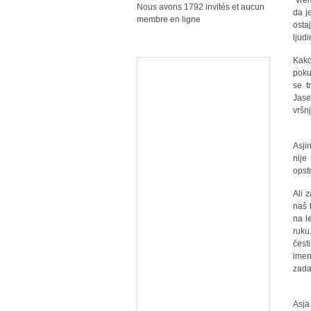
vrem
Nous avons 1792 invités et aucun
da j
membre en ligne
osta
ljudi
Kako
poku
se t
Jase
vršn
Asji
nije
opst
Ali 
naš 
na l
ruku
čest
imen
zada
Asja