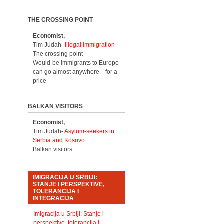
THE CROSSING POINT
Economist,
Tim Judah-
Illegal immigration
The crossing point
Would-be immigrants to Europe
can go almost anywhere—for a
price
BALKAN VISITORS
Economist,
Tim Judah-
Asylum-seekers in
Serbia and Kosovo
Balkan visitors
IMIGRACIJA U SRBIJI:
STANJE I PERSPEKTIVE,
TOLERANCIJA I
INTEGRACIJA
Imigracija u Srbiji: Stanje i
perspektive, tolerancija i