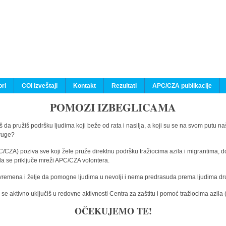
ri
COI izveštaji
Kontakt
Rezultati
APC/CZA publikacije
POMOZI IZBEGLICAMA
 da pružiš podršku ljudima koji beže od rata i nasilja, a koji su se na svom putu na
druge?
C/CZA) poziva sve koji žele pruže direktnu podršku tražiocima azila i migrantima, d
da se priključe mreži APC/CZA volontera.
vremena i želje da pomogne ljudima u nevolji i nema predrasuda prema ljudima drugi
e aktivno uključiš u redovne aktivnosti Centra za zaštitu i pomoć tražiocima azil
OČEKUJEMO TE!