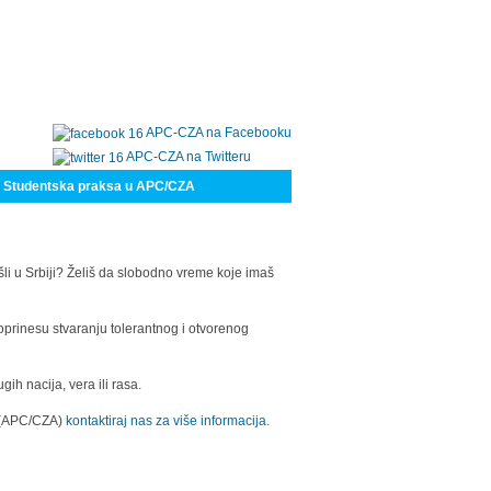
APC-CZA na Facebooku
APC-CZA na Twitteru
Studentska praksa u APC/CZA
šli u Srbiji? Želiš da slobodno vreme koje imaš
oprinesu stvaranju tolerantnog i otvorenog
h nacija, vera ili rasa.
a (APC/CZA)
kontaktiraj nas za više informacija.