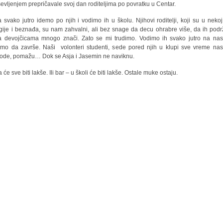
evljenjem prepričavale svoj dan roditeljima po povratku u Centar.
 svako jutro idemo po njih i vodimo ih u školu. Njihovi roditelji, koji su u nekoj 
rgije i beznađa, su nam zahvalni, ali bez snage da decu ohrabre više, da ih podr
a devojčicama mnogo znači. Zato se mi trudimo. Vodimo ih svako jutro na nas
mo da završe. Naši volonteri studenti, sede pored njih u klupi sve vreme nas
ode, pomažu… Dok se Asja i Jasemin ne naviknu.
će sve biti lakše. Ili bar – u školi će biti lakše. Ostale muke ostaju.