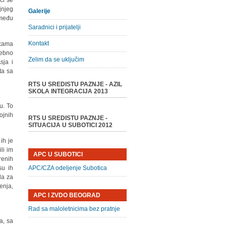
ći se
jnjeg
Galerije
 među
Saradnici i prijatelji
Kontakt
icama
sebno
Zelim da se uključim
sja i
ta sa
RTS U SREDISTU PAZNJE - AZIL
SKOLA INTEGRACIJA 2013
u. To
ojnih
RTS U SREDISTU PAZNJE -
SITUACIJA U SUBOTICI 2012
ih je
li im
APC U SUBOTICI
renih
su ih
APC/CZA odeljenje Subotica
la za
enja,
APC I ZVDO BEOGRAD
Rad sa maloletnicima bez pratnje
a, sa