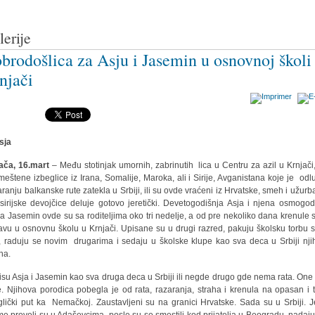
lerije
brodošlica za Asju i Jasemin u osnovnoj školi
njači
ača, 16.mart
– Među stotinjak umornih, zabrinutih lica u Centru za azil u Krnjači
meštene izbeglice iz Irana, Somalije, Maroka, ali i Sirije, Avganistana koje je odl
aranju balkanske rute zatekla u Srbiji, ili su ovde vraćeni iz Hrvatske, smeh i užurb
sirijske devojčice deluje gotovo jeretički. Devetogodišnja Asja i njena osmogod
ra Jasemin ovde su sa roditeljima oko tri nedelje, a od pre nekoliko dana krenule 
avu u osnovnu školu u Krnjači. Upisane su u drugi razred, pakuju školsku torbu 
o, raduju se novim drugarima i sedaju u školske klupe kao sva deca u Srbiji nji
na.
nisu Asja i Jasemin kao sva druga deca u Srbiji ili negde drugo gde nema rata. One 
je. Njihova porodica pobegla je od rata, razaranja, straha i krenula na opasan i 
glički put ka Nemačkoj. Zaustavljeni su na granici Hrvatske. Sada su u Srbiji. 