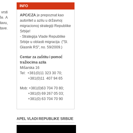
INFO
vrsti
APC/CZA
je prepoznat kao
že. A
autoritet u azilu u državnoj
tavu,
migracionoj strategiji Republike
tave.
Srbije!
- Strategija Vlade Republike
Srbije u oblasti migracija ("Sl.
Glasnik RS", no. 59/2009.)
Centar za zaštitu i pomoć
tražiocima azila
Mišarska 16
Tel: +381(0)11 323 30 70;
+381(0)11 407 94 65
Mob: +381(0)63 704 70 80;
+381(0) 69 267 05 03;
+381(0) 63 704 70 90
APEL VLADI REPUBLIKE SRBIJE