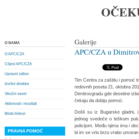
OČEK
Galerije
O NAMA
APC/CZA u Dimitrov
O APC/CZA
Ciljevi APC/CZA
Upravni odbor
Tim Centra za zaštitu i pomoć t
Izvršni direktor
redovnih poseta 21. oktobra 201
Dimitrovgradu gde desetine izbegl
Stručni savet
čekaju da dobiju pomoć.
Aktivnosti i rezultati
Došli su iz Bugarske gladni, i
Bliski linkovi
jednog svedoče o teškom putu
policijom. Među njima ima i dec
PRAVNA POMOĆ
bi im se vrlo brzo vratio umoran 