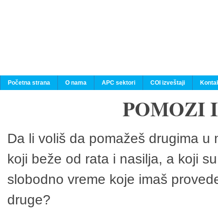
Početna strana
O nama
APC sektori
COI izveštaji
Konta
POMOZI 
Da li voliš da pomažeš drugima u n
koji beže od rata i nasilja, a koji 
slobodno vreme koje imaš provedeš
druge?