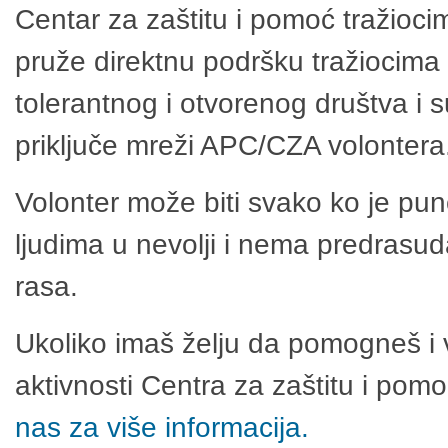
Centar za zaštitu i pomoć tražioci
pruže direktnu podršku tražiocima 
tolerantnog i otvorenog društva i 
priključe mreži APC/CZA volontera
Volonter može biti svako ko je pu
ljudima u nevolji i nema predrasuda
rasa.
Ukoliko imaš želju da pomogneš i 
aktivnosti Centra za zaštitu i po
nas za više informacija.