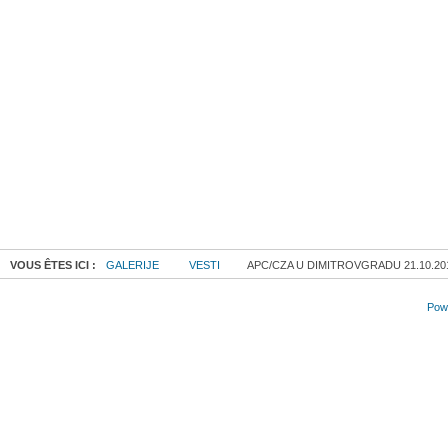
VOUS ÊTES ICI :
GALERIJE
VESTI
APC/CZA U DIMITROVGRADU 21.10.20
Powe