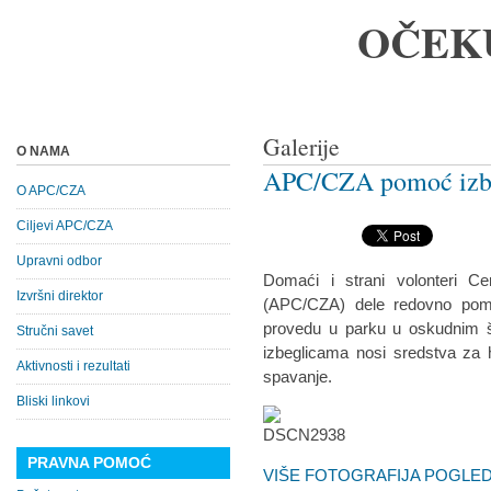
OČEK
Galerije
O NAMA
APC/CZA pomoć izbe
O APC/CZA
Ciljevi APC/CZA
Upravni odbor
Domaći i strani volonteri Ce
Izvršni direktor
(APC/CZA) dele redovno pomo
provedu u parku u oskudnim 
Stručni savet
izbeglicama nosi sredstva za 
Aktivnosti i rezultati
spavanje.
Bliski linkovi
PRAVNA POMOĆ
VIŠE FOTOGRAFIJA POGLEDA