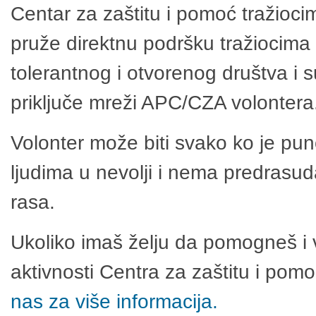
Centar za zaštitu i pomoć tražioci
pruže direktnu podršku tražiocima 
tolerantnog i otvorenog društva i 
priključe mreži APC/CZA volontera
Volonter može biti svako ko je pu
ljudima u nevolji i nema predrasuda
rasa.
Ukoliko imaš želju da pomogneš i 
aktivnosti Centra za zaštitu i po
nas za više informacija.