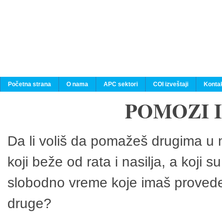
Početna strana
O nama
APC sektori
COI izveštaji
Konta
POMOZI 
Da li voliš da pomažeš drugima u n
koji beže od rata i nasilja, a koji 
slobodno vreme koje imaš provedeš
druge?