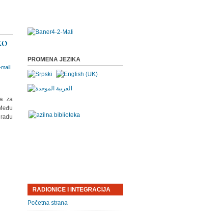
ko
PROMENA JEZIKA
va za
 Među
gradu
RADIONICE I INTEGRACIJA
Početna strana