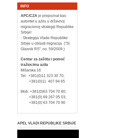
INFO
APC/CZA
je prepoznat kao
autoritet u azilu u državnoj
migracionoj strategiji Republike
Srbije!
- Strategija Vlade Republike
Srbije u oblasti migracija ("Sl.
Glasnik RS", no. 59/2009.)
Centar za zaštitu i pomoć
tražiocima azila
Mišarska 16
Tel: +381(0)11 323 30 70;
+381(0)11 407 94 65
Mob: +381(0)63 704 70 80;
+381(0) 69 267 05 03;
+381(0) 63 704 70 90
APEL VLADI REPUBLIKE SRBIJE