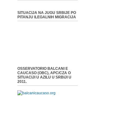
SITUACIJA NA JUGU SRBIJE PO
PITANJU ILEGALNIH MIGRACIJA
OSSERVATORIO BALCANI E
CAUCASO (OBC), APC/CZA O
SITUACIJI U AZILU U SRBIJI U
2011.