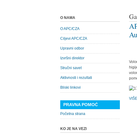
Ga
O NAMA
AP
O APC/CZA
Au
Ciljevi APC/CZA
Upravni odbor
Izvršni direktor
Volo
higi
Stručni savet
volo
Aktivnosti i rezultati
pomo
Bliski linkovi
VIŠ
PRAVNA POMOĆ
Početna strana
KO JE NA VEZI