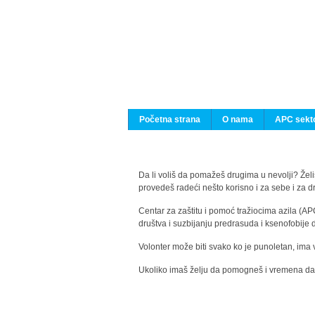
Početna strana
O nama
APC sekto
Da li voliš da pomažeš drugima u nevolji? Želiš
provedeš radeći nešto korisno i za sebe i za 
Centar za zaštitu i pomoć tražiocima azila (AP
društva i suzbijanju predrasuda i ksenofobije 
Volonter može biti svako ko je punoletan, ima 
Ukoliko imaš želju da pomogneš i vremena da s