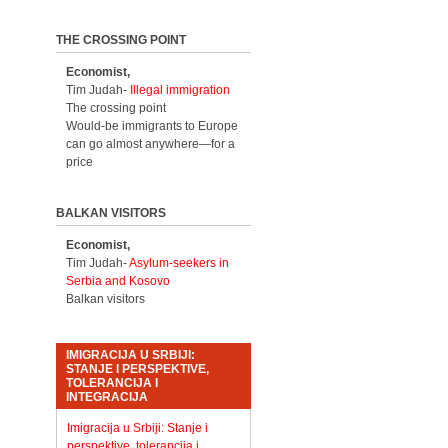
THE CROSSING POINT
Economist,
Tim Judah-
Illegal immigration
The crossing point
Would-be immigrants to Europe
can go almost anywhere—for a
price
BALKAN VISITORS
Economist,
Tim Judah-
Asylum-seekers in
Serbia and Kosovo
Balkan visitors
IMIGRACIJA U SRBIJI:
STANJE I PERSPEKTIVE,
TOLERANCIJA I
INTEGRACIJA
Imigracija u Srbiji: Stanje i
perspektive, tolerancija i