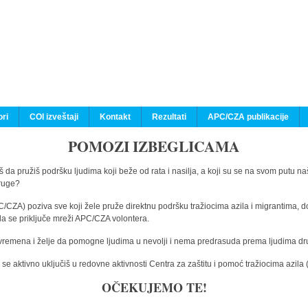
ri
COI izveštaji
Kontakt
Rezultati
APC/CZA publikacije
POMOZI IZBEGLICAMA
 da pružiš podršku ljudima koji beže od rata i nasilja, a koji su se na svom putu na
druge?
C/CZA) poziva sve koji žele pruže direktnu podršku tražiocima azila i migrantima, d
da se priključe mreži APC/CZA volontera.
vremena i želje da pomogne ljudima u nevolji i nema predrasuda prema ljudima drugi
e aktivno uključiš u redovne aktivnosti Centra za zaštitu i pomoć tražiocima azil
OČEKUJEMO TE!