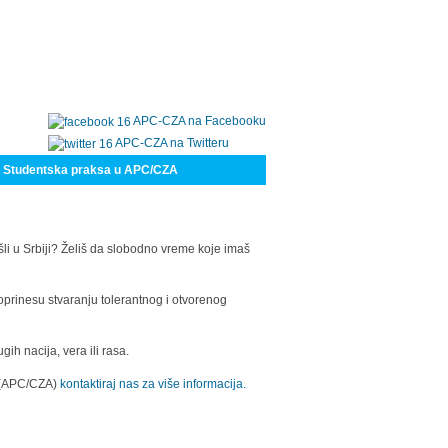
APC-CZA na Facebooku
APC-CZA na Twitteru
Studentska praksa u APC/CZA
šli u Srbiji? Želiš da slobodno vreme koje imaš
oprinesu stvaranju tolerantnog i otvorenog
h nacija, vera ili rasa.
a (APC/CZA)
kontaktiraj nas za više informacija.