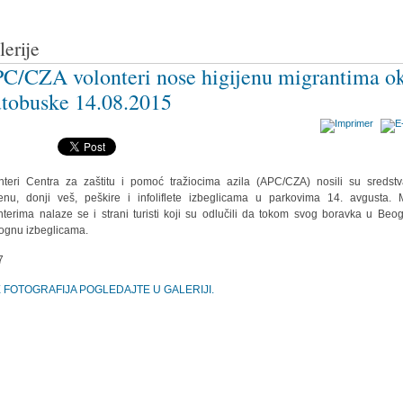
lerije
C/CZA volonteri nose higijenu migrantima o
tobuske 14.08.2015
nteri Centra za zaštitu i pomoć tražiocima azila (APC/CZA) nosili su sredst
jenu, donji veš, peškire i infoliflete izbeglicama u parkovima 14. avgusta.
nterima nalaze se i strani turisti koji su odlučili da tokom svog boravka u Beo
gnu izbeglicama.
E FOTOGRAFIJA POGLEDAJTE U GALERIJI.