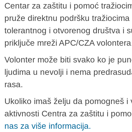
Centar za zaštitu i pomoć tražioci
pruže direktnu podršku tražiocima 
tolerantnog i otvorenog društva i 
priključe mreži APC/CZA volontera
Volonter može biti svako ko je pu
ljudima u nevolji i nema predrasuda
rasa.
Ukoliko imaš želju da pomogneš i 
aktivnosti Centra za zaštitu i po
nas za više informacija.