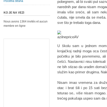
Početna strana
pobegnem, ali bi svaki put sazn
narednih par dana nisam mogao 
imala više sreće, ali sam neka
KO JE NA VEZI
ćutala, nije smela da se meša.
Nous avons 1364 invités et aucun
sve što je trebalo toga dana.
membre en ligne
U školu sam u jednom momen
krojačkoj radnji moga oca čes
početku je bilo povremeno, ali
češći. Nastavnici nisu tolerisa
ne bih stizao da uradim domaći
služim kao primer drugima. Nak
Nisam imao vremena za druže
otac i brat šili i po 15 sati 
teturao se.. više nisam mogao. 
trećeg pokušaja uspeo sam da