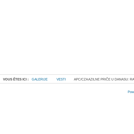
VOUS ÊTES ICI :
GALERIJE
VESTI
APC/CZA AZILNE PRIČE U DANASU: RA
Powe