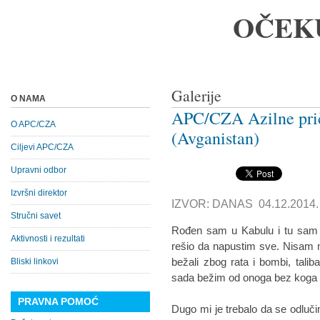
OČEK
Galerije
O NAMA
APC/CZA Azilne prič
O APC/CZA
(Avganistan)
Ciljevi APC/CZA
Upravni odbor
Izvršni direktor
IZVOR: DANAS 04.12.2014.
Stručni savet
Rođen sam u Kabulu i tu sam 
Aktivnosti i rezultati
rešio da napustim sve. Nisam m
bežali zbog rata i bombi, talib
Bliski linkovi
sada bežim od onoga bez koga n
PRAVNA POMOĆ
Dugo mi je trebalo da se odluč