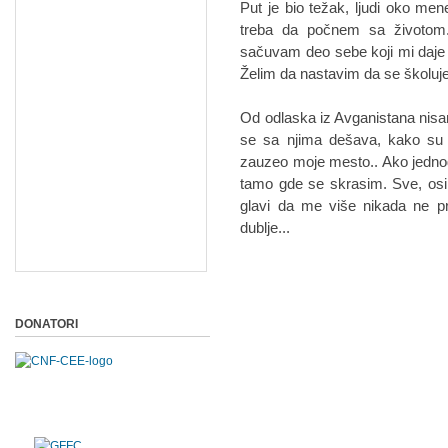
Put je bio težak, ljudi oko men
treba da počnem sa životom
sačuvam deo sebe koji mi daje
Želim da nastavim da se školuj
Od odlaska iz Avganistana nisa
se sa njima dešava, kako su m
zauzeo moje mesto.. Ako jedno
tamo gde se skrasim. Sve, osi
glavi da me više nikada ne pra
dublje...
DONATORI