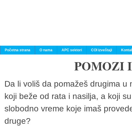
Početna strana
O nama
APC sektori
COI izveštaji
Konta
POMOZI 
Da li voliš da pomažeš drugima u n
koji beže od rata i nasilja, a koji 
slobodno vreme koje imaš provedeš
druge?