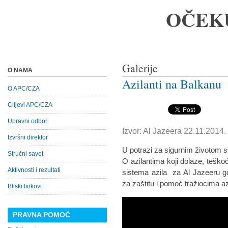
OČEK
Galerije
O NAMA
Azilanti na Balkanu
O APC/CZA
Ciljevi APC/CZA
Upravni odbor
Izvor: Al Jazeera 22.11.2014.
Izvršni direktor
U potrazi za sigurnim životom sv
Stručni savet
O azilantima koji dolaze, teš
Aktivnosti i rezultati
sistema azila za Al Jazeeru go
za zaštitu i pomoć tražiocima 
Bliski linkovi
PRAVNA POMOĆ