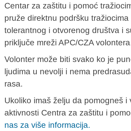
Centar za zaštitu i pomoć tražioci
pruže direktnu podršku tražiocima 
tolerantnog i otvorenog društva i 
priključe mreži APC/CZA volontera
Volonter može biti svako ko je pu
ljudima u nevolji i nema predrasuda
rasa.
Ukoliko imaš želju da pomogneš i 
aktivnosti Centra za zaštitu i po
nas za više informacija.