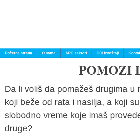
Početna strana
O nama
APC sektori
COI izveštaji
Konta
POMOZI 
Da li voliš da pomažeš drugima u n
koji beže od rata i nasilja, a koji 
slobodno vreme koje imaš provedeš
druge?