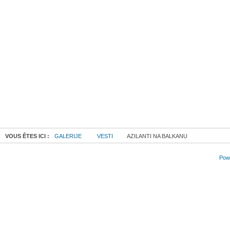
VOUS ÊTES ICI :
GALERIJE
VESTI
AZILANTI NA BALKANU
Powe