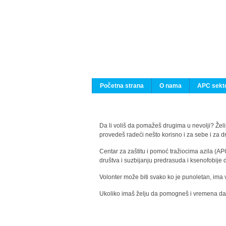
Početna strana
O nama
APC sekto
Da li voliš da pomažeš drugima u nevolji? Želiš
provedeš radeći nešto korisno i za sebe i za 
Centar za zaštitu i pomoć tražiocima azila (AP
društva i suzbijanju predrasuda i ksenofobije 
Volonter može biti svako ko je punoletan, ima 
Ukoliko imaš želju da pomogneš i vremena da s