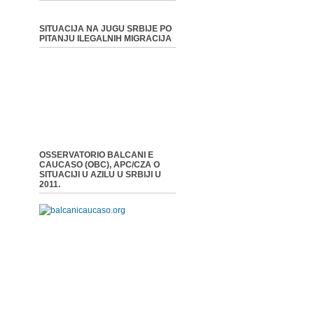
SITUACIJA NA JUGU SRBIJE PO
PITANJU ILEGALNIH MIGRACIJA
OSSERVATORIO BALCANI E
CAUCASO (OBC), APC/CZA O
SITUACIJI U AZILU U SRBIJI U
2011.