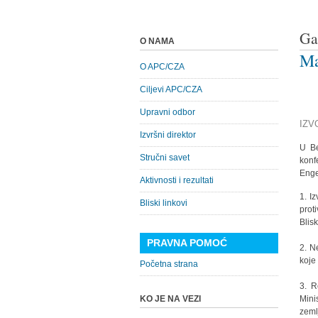
Ga
O NAMA
Ma
O APC/CZA
Ciljevi APC/CZA
Upravni odbor
IZV
Izvršni direktor
U Be
Stručni savet
konf
Enge
Aktivnosti i rezultati
1. I
Bliski linkovi
prot
Blis
PRAVNA POMOĆ
2. N
koje
Početna strana
3. R
KO JE NA VEZI
Mini
zeml