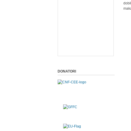
dobi
makar
DONATORI