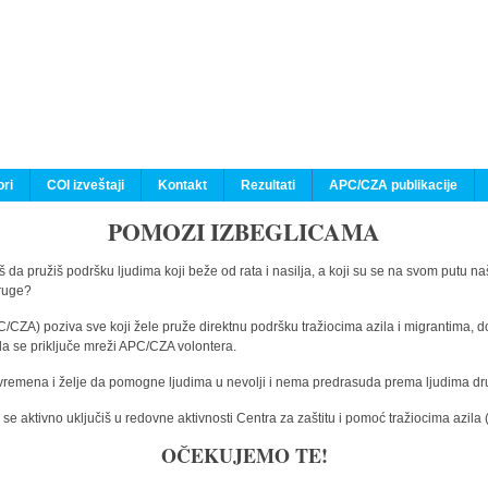
ri
COI izveštaji
Kontakt
Rezultati
APC/CZA publikacije
POMOZI IZBEGLICAMA
 da pružiš podršku ljudima koji beže od rata i nasilja, a koji su se na svom putu na
druge?
C/CZA) poziva sve koji žele pruže direktnu podršku tražiocima azila i migrantima, d
da se priključe mreži APC/CZA volontera.
vremena i želje da pomogne ljudima u nevolji i nema predrasuda prema ljudima drugi
e aktivno uključiš u redovne aktivnosti Centra za zaštitu i pomoć tražiocima azil
OČEKUJEMO TE!