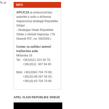
To je
INFO
APC/CZA
je prepoznat kao
autoritet u azilu u državnoj
migracionoj strategiji Republike
Srbije!
- Strategija Vlade Republike
Srbije u oblasti migracija ("Sl.
Glasnik RS", no. 59/2009.)
Centar za zaštitu i pomoć
tražiocima azila
Mišarska 16
Tel: +381(0)11 323 30 70;
+381(0)11 407 94 65
Mob: +381(0)63 704 70 80;
+381(0) 69 267 05 03;
+381(0) 63 704 70 90
APEL VLADI REPUBLIKE SRBIJE