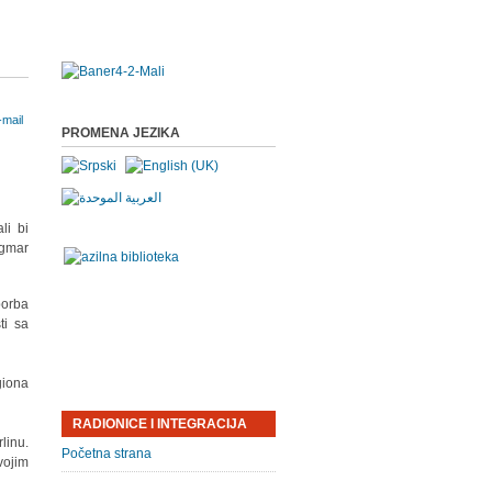
PROMENA JEZIKA
li bi
agmar
borba
ti sa
giona
RADIONICE I INTEGRACIJA
linu.
Početna strana
vojim