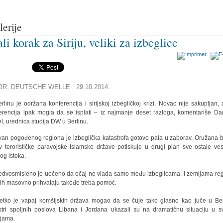
lerije
li korak za Siriju, veliki za izbeglice
OR: DEUTSCHE WELLE 29.10.2014.
rlinu je održana konferencija i sirijskoj izbegličkoj krizi. Novac nije sakupljan, a
erencija ipak mogla da se isplati – iz najmanje deset razloga, komentariše D
l, urednica studija DW u Berlinu.
zvan pogođenog regiona je izbeglička katastrofa gotovo pala u zaborav. Oružana 
iv terorističke paravojske Islamske države potiskuje u drugi plan sve ostale ves
kog istoka.
edvosmisleno je uočeno da očaj ne vlada samo među izbeglicama. I zemljama re
 ih masovno prihvataju takođe treba pomoć.
etko je vapaj komšijskih država mogao da se čuje tako glasno kao juče u Ber
stri spoljnih poslova Libana i Jordana ukazali su na dramatičnu situaciju u s
jama.