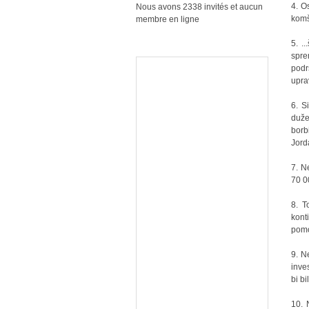
4. O
Nous avons 2338 invités et aucun
komš
membre en ligne
5. .
spre
podr
upra
6. S
duže
borb
Jord
7. N
70 0
8. T
kont
pom
9. N
inve
bi b
10. 