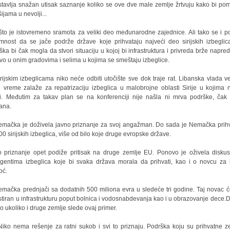
stavlja snažan utisak saznanje koliko se ove dve male zemlje žrtvuju kako bi po
ijama u nevolji...
..što je istovremeno sramota za veliki deo međunarodne zajednice. Ali tako se i p
mnost da se jače podrže države koje prihvataju najveći deo sirijskih izbeglic
ška bi čak mogla da stvori situaciju u kojoj bi infrastruktura i privreda brže napred
vo u onim gradovima i selima u kojima se smeštaju izbeglice.
irijskim izbeglicama niko neće odbiti utočište sve dok traje rat. Libanska vlada v
 vreme zalaže za repatrizaciju izbeglica u malobrojne oblasti Sirije u kojima
i. Međutim za takav plan se na konferenciji nije našla ni mrva podrške, čak 
ana.
emačka je doživela javno priznanje za svoj angažman. Do sada je Nemačka prihv
00 sirijskih izbeglica, više od bilo koje druge evropske države.
o priznanje opet podiže pritisak na druge zemlje EU. Ponovo je oživela diskus
igentima izbeglica koje bi svaka država morala da prihvati, kao i o novcu za 
oć.
emačka prednjači sa dodatnih 500 miliona evra u sledeće tri godine. Taj novac će
stiran u infrastrukturu poput bolnica i vodosnabdevanja kao i u obrazovanje dece.
ilo ukoliko i druge zemlje slede ovaj primer.
Niko nema rešenje za ratni sukob i svi to priznaju. Podrška koju su prihvatne z