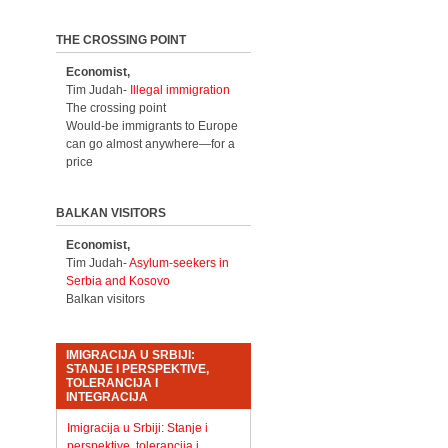
THE CROSSING POINT
Economist,
Tim Judah-
Illegal immigration
The crossing point
Would-be immigrants to Europe
can go almost anywhere—for a
price
BALKAN VISITORS
Economist,
Tim Judah-
Asylum-seekers in
Serbia and Kosovo
Balkan visitors
IMIGRACIJA U SRBIJI:
STANJE I PERSPEKTIVE,
TOLERANCIJA I
INTEGRACIJA
Imigracija u Srbiji: Stanje i
perspektive, tolerancija i