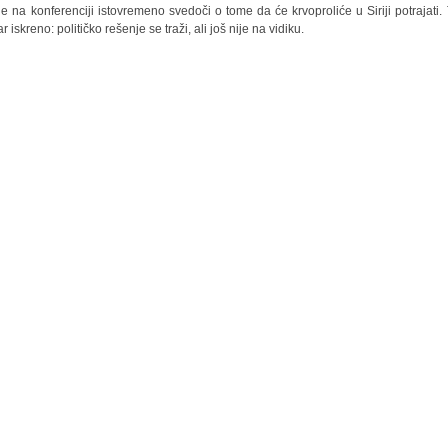
le na konferenciji istovremeno svedoči o tome da će krvoproliće u Siriji potrajati. 
 iskreno: političko rešenje se traži, ali još nije na vidiku.