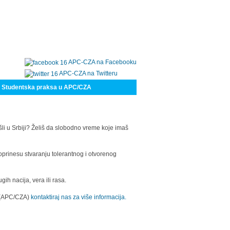
APC-CZA na Facebooku
APC-CZA na Twitteru
Studentska praksa u APC/CZA
šli u Srbiji? Želiš da slobodno vreme koje imaš
oprinesu stvaranju tolerantnog i otvorenog
h nacija, vera ili rasa.
a (APC/CZA)
kontaktiraj nas za više informacija.