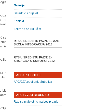
mogle
Galerije
Saradnici i prijatelji
odiže
a. Ta
Kontakt
ovali
Zelim da se uključim
eć se
RTS U SREDISTU PAZNJE - AZIL
 nema
SKOLA INTEGRACIJA 2013
ni iz
RTS U SREDISTU PAZNJE -
atila
SITUACIJA U SUBOTICI 2012
ija o
APC U SUBOTICI
hitnu
APC/CZA odeljenje Subotica
 biti
Dobro
APC I ZVDO BEOGRAD
Rad sa maloletnicima bez pratnje
emlje