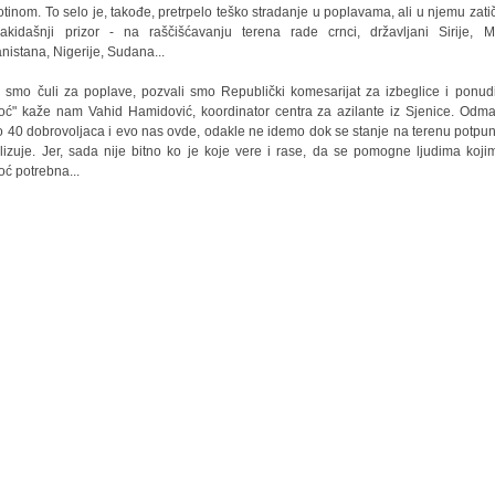
tinom. To selo je, takođe, pretrpelo teško stradanje u poplavama, ali u njemu zat
akidašnji prizor - na raščišćavanju terena rade crnci, državljani Sirije, Ma
nistana, Nigerije, Sudana...
 smo čuli za poplave, pozvali smo Republički komesarijat za izbeglice i ponudi
ć" kaže nam Vahid Hamidović, koordinator centra za azilante iz Sjenice. Odm
lo 40 dobrovoljaca i evo nas ovde, odakle ne idemo dok se stanje na terenu potpu
ilizuje. Jer, sada nije bitno ko je koje vere i rase, da se pomogne ljudima koji
ć potrebna...