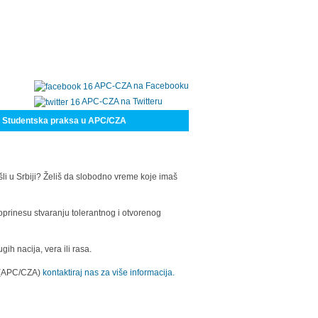
APC-CZA na Facebooku
APC-CZA na Twitteru
Studentska praksa u APC/CZA
šli u Srbiji? Želiš da slobodno vreme koje imaš
oprinesu stvaranju tolerantnog i otvorenog
h nacija, vera ili rasa.
a (APC/CZA)
kontaktiraj nas za više informacija.