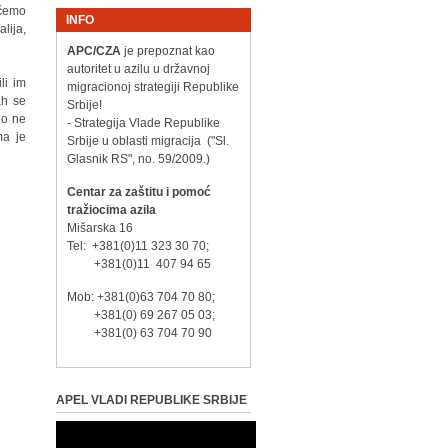
ičemo
INFO
lija,
APC/CZA
je prepoznat kao
autoritet u azilu u državnoj
li im
migracionoj strategiji Republike
ah se
Srbije!
no ne
- Strategija Vlade Republike
ma je
Srbije u oblasti migracija ("Sl.
Glasnik RS", no. 59/2009.)
Centar za zaštitu i pomoć
tražiocima azila
Mišarska 16
Tel: +381(0)11 323 30 70;
+381(0)11 407 94 65
Mob: +381(0)63 704 70 80;
+381(0) 69 267 05 03;
+381(0) 63 704 70 90
APEL VLADI REPUBLIKE SRBIJE