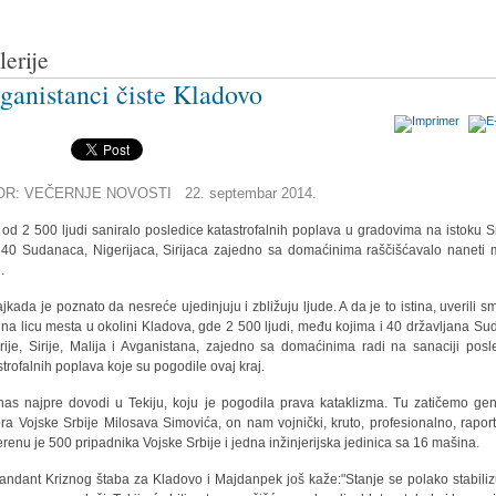
lerije
ganistanci čiste Kladovo
OR: VEČERNJE NOVOSTI 22. septembar 2014.
 od 2 500 ljudi saniralo posledice katastrofalnih poplava u gradovima na istoku Sr
40 Sudanaca, Nigerijaca, Sirijaca zajedno sa domaćinima raščišćavalo naneti m
.
jkada je poznato da nesreće ujedinjuju i zbližuju ljude. A da je to istina, uverili s
 na licu mesta u okolini Kladova, gde 2 500 ljudi, među kojima i 40 državljana Su
rije, Sirije, Malija i Avganistana, zajedno sa domaćinima radi na sanaciji posl
strofalnih poplava koje su pogodile ovaj kraj.
nas najpre dovodi u Tekiju, koju je pogodila prava kataklizma. Tu zatičemo gen
ra Vojske Srbije Milosava Simovića, on nam vojnički, kruto, profesionalno, raporti
erenu je 500 pripadnika Vojske Srbije i jedna inžinjerijska jedinica sa 16 mašina.
ndant Kriznog štaba za Kladovo i Majdanpek još kaže:"Stanje se polako stabilizu