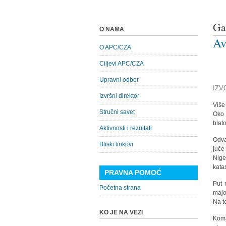
Ga
O NAMA
Av
O APC/CZA
Ciljevi APC/CZA
Upravni odbor
IZV
Izvršni direktor
Više
Stručni savet
Oko 
blato
Aktivnosti i rezultati
Odva
Bliski linkovi
juče
Nige
kata
PRAVNA POMOĆ
Put 
Početna strana
majo
Na t
KO JE NA VEZI
Koma