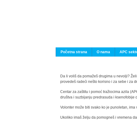
Početna strana
O nama
APC sekto
Da li voliš da pomažeš drugima u nevolji? Želiš
provedeš radeći nešto korisno i za sebe i za 
Centar za zaštitu i pomoć tražiocima azila (AP
društva i suzbijanju predrasuda i ksenofobije 
Volonter može biti svako ko je punoletan, ima 
Ukoliko imaš želju da pomogneš i vremena da s