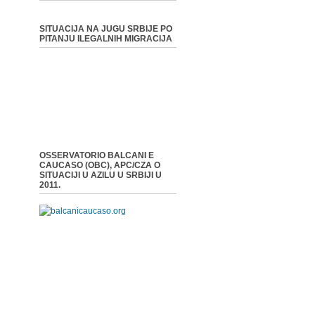
SITUACIJA NA JUGU SRBIJE PO
PITANJU ILEGALNIH MIGRACIJA
OSSERVATORIO BALCANI E
CAUCASO (OBC), APC/CZA O
SITUACIJI U AZILU U SRBIJI U
2011.