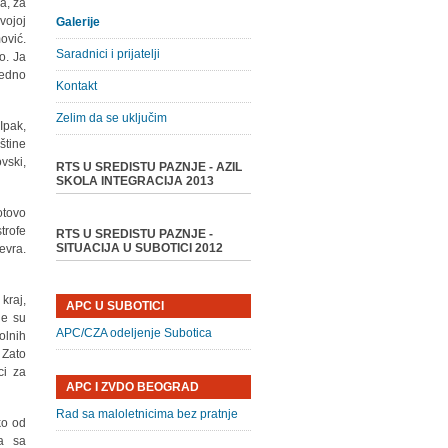
a, za
vojoj
Galerije
ović.
Saradnici i prijatelji
o. Ja
jedno
Kontakt
Zelim da se uključim
Ipak,
štine
vski,
RTS U SREDISTU PAZNJE - AZIL
SKOLA INTEGRACIJA 2013
otovo
trofe
RTS U SREDISTU PAZNJE -
SITUACIJA U SUBOTICI 2012
evra.
kraj,
APC U SUBOTICI
de su
APC/CZA odeljenje Subotica
olnih
 Zato
ci za
APC I ZVDO BEOGRAD
Rad sa maloletnicima bez pratnje
ko od
a sa