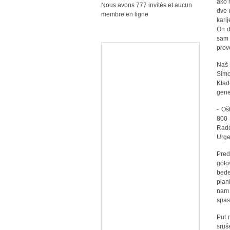
ako 
Nous avons 777 invités et aucun
dve 
membre en ligne
kari
On d
sam 
prov
Naš 
Simo
Klad
gene
- Oš
800 
Rado
Urge
Pred
goto
bede
plan
nam 
spas
Put 
sru