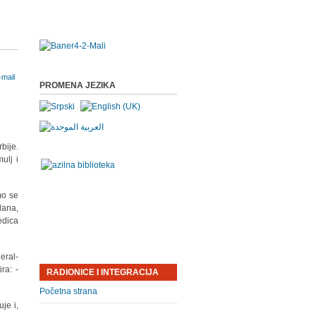
PROMENA JEZIKA
bije.
ulj i
mo se
dana,
edica
eral-
ra: -
RADIONICE I INTEGRACIJA
Početna strana
je i,