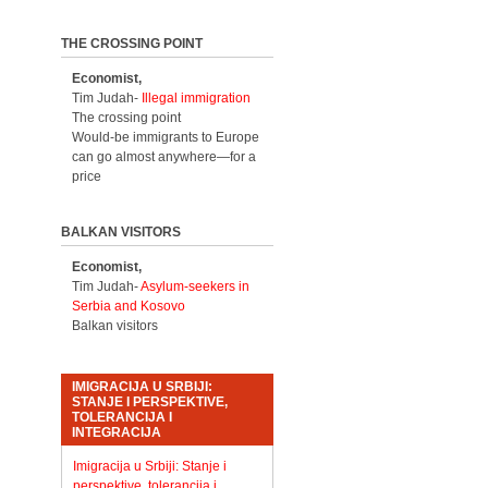
THE CROSSING POINT
Economist,
Tim Judah-
Illegal immigration
The crossing point
Would-be immigrants to Europe
can go almost anywhere—for a
price
BALKAN VISITORS
Economist,
Tim Judah-
Asylum-seekers in
Serbia and Kosovo
Balkan visitors
IMIGRACIJA U SRBIJI:
STANJE I PERSPEKTIVE,
TOLERANCIJA I
INTEGRACIJA
Imigracija u Srbiji: Stanje i
perspektive, tolerancija i