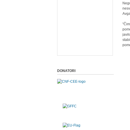
Nego
nesv
Avga
"Čim
pomo
javi
stab
pomo
DONATORI