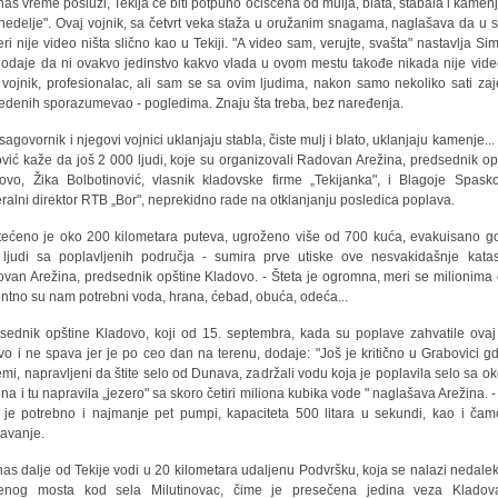
nas vreme posluži, Tekija će biti potpuno očišćena od mulja, blata, stabala i kamenj
nedelje". Ovaj vojnik, sa četvrt veka staža u oružanim snagama, naglašava da u s
jeri nije video ništa slično kao u Tekiji. "A video sam, verujte, svašta" nastavlja Sim
odaje da ni ovakvo jedinstvo kakvo vlada u ovom mestu takođe nikada nije vide
vojnik, profesionalac, ali sam se sa ovim ljudima, nakon samo nekoliko sati za
edenih sporazumevao - pogledima. Znaju šta treba, bez naređenja.
sagovornik i njegovi vojnici uklanjaju stabla, čiste mulj i blato, uklanjaju kamenje... 
vić kaže da još 2 000 ljudi, koje su organizovali Radovan Arežina, predsednik op
ovo, Žika Bolbotinović, vlasnik kladovske firme „Tekijanka", i Blagoje Spasko
ralni direktor RTB „Bor", neprekidno rade na otklanjanju posledica poplava.
tećeno je oko 200 kilometara puteva, ugroženo više od 700 kuća, evakuisano g
ljudi sa poplavljenih područja - sumira prve utiske ove nesvakidašnje katas
van Arežina, predsednik opštine Kladovo. - Šteta je ogromna, meri se milionima 
ntno su nam potrebni voda, hrana, ćebad, obuća, odeća...
sednik opštine Kladovo, koji od 15. septembra, kada su poplave zahvatile ovaj 
vo i ne spava jer je po ceo dan na terenu, dodaje: "Još je kritično u Grabovici g
mi, napravljeni da štite selo od Dunava, zadržali vodu koja je poplavila selo sa ok
ina i tu napravila „jezero" sa skoro četiri miliona kubika vode " naglašava Arežina. -
je potrebno i najmanje pet pumpi, kapaciteta 500 litara u sekundi, kao i čam
avanje.
nas dalje od Tekije vodi u 20 kilometara udaljenu Podvršku, koja se nalazi nedale
šenog mosta kod sela Milutinovac, čime je presečena jedina veza Kladov