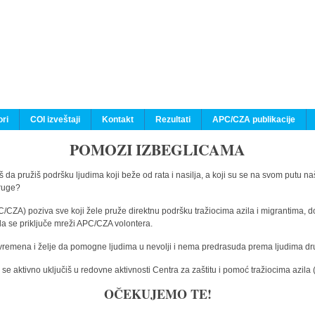
ri
COI izveštaji
Kontakt
Rezultati
APC/CZA publikacije
POMOZI IZBEGLICAMA
 da pružiš podršku ljudima koji beže od rata i nasilja, a koji su se na svom putu na
druge?
C/CZA) poziva sve koji žele pruže direktnu podršku tražiocima azila i migrantima, d
da se priključe mreži APC/CZA volontera.
vremena i želje da pomogne ljudima u nevolji i nema predrasuda prema ljudima drugi
e aktivno uključiš u redovne aktivnosti Centra za zaštitu i pomoć tražiocima azil
OČEKUJEMO TE!