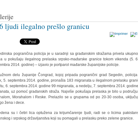
lerije
6 ljudi ilegalno prešlo granicu
dinska pogranična policija je u saradnji sa građanskim stražama privela ukupn
a u pokušaju ilegalnog prelaska srpsko-mađarske granice tokom vikenda (5. 6.
embra 2014. godine) – izjavio je portparol mađarske županijske policije.
užnom delu županije Čongrad, kojoj pripada pogranični grad Segedin, policija
k, 5. septembra 2014. godine, pronašla 183 migranata u ilegalnom prelasku grani
tu, 6. septembra 2014. godine 99 migranata, a nedelju, 7. septembra 2014. godin
anata, uz pomoć građanskih straža. Najviše pokušaja prelaska je bilo u području
halom, Morahalom i Reske. Prelazilo se u grupama od po 20-30 osoba, uključuj
o žena i dece.
edena su i četiri lica optužena za krijumčarenje ljudi, radi se o licima pakistan
nskog i srpskog državljanstva koji su pomagali u prelasku preko zelene granice.