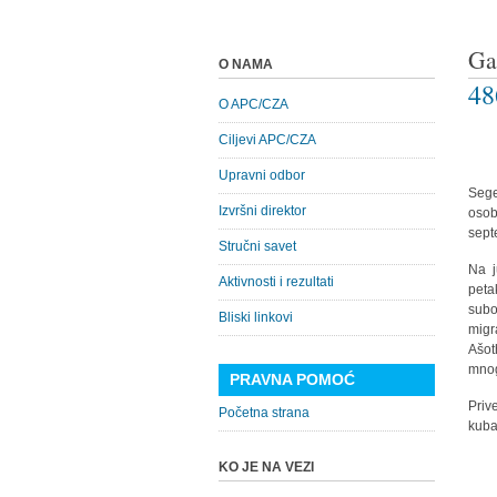
Ga
O NAMA
48
O APC/CZA
Ciljevi APC/CZA
Upravni odbor
Sege
Izvršni direktor
osob
sept
Stručni savet
Na j
Aktivnosti i rezultati
peta
subo
Bliski linkovi
migr
Ašot
mnog
PRAVNA POMOĆ
Priv
Početna strana
kuba
KO JE NA VEZI