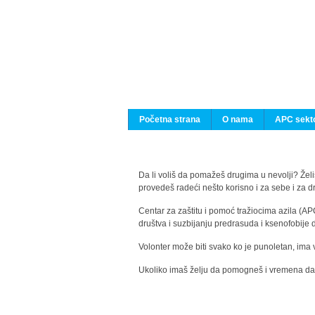
Početna strana
O nama
APC sekto
Da li voliš da pomažeš drugima u nevolji? Želiš
provedeš radeći nešto korisno i za sebe i za 
Centar za zaštitu i pomoć tražiocima azila (AP
društva i suzbijanju predrasuda i ksenofobije 
Volonter može biti svako ko je punoletan, ima 
Ukoliko imaš želju da pomogneš i vremena da s