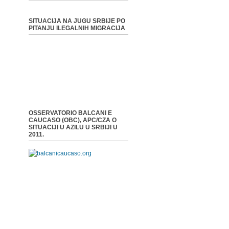
SITUACIJA NA JUGU SRBIJE PO
PITANJU ILEGALNIH MIGRACIJA
OSSERVATORIO BALCANI E
CAUCASO (OBC), APC/CZA O
SITUACIJI U AZILU U SRBIJI U
2011.