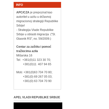
INFO
APC/CZA
je prepoznat kao
autoritet u azilu u državnoj
migracionoj strategiji Republike
Srbije!
- Strategija Vlade Republike
Srbije u oblasti migracija ("Sl.
Glasnik RS", no. 59/2009.)
Centar za zaštitu i pomoć
tražiocima azila
Mišarska 16
Tel: +381(0)11 323 30 70;
+381(0)11 407 94 65
Mob: +381(0)63 704 70 80;
+381(0) 69 267 05 03;
+381(0) 63 704 70 90
APEL VLADI REPUBLIKE SRBIJE