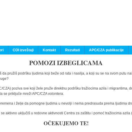
ri
COI izveštaji
Kontakt
Rezultati
APC/CZA publikacije
POMOZI IZBEGLICAMA
 da pružiš podršku ljudima koji beže od rata i nasilja, a koji su se na svom putu na
druge?
C/CZA) poziva sve koji žele pruže direktnu podršku tražiocima azila i migrantima, d
da se priključe mreži APC/CZA volontera.
vremena i želje da pomogne ljudima u nevolji i nema predrasuda prema ljudima drugi
e aktivno uključiš u redovne aktivnosti Centra za zaštitu i pomoć tražiocima azil
OČEKUJEMO TE!