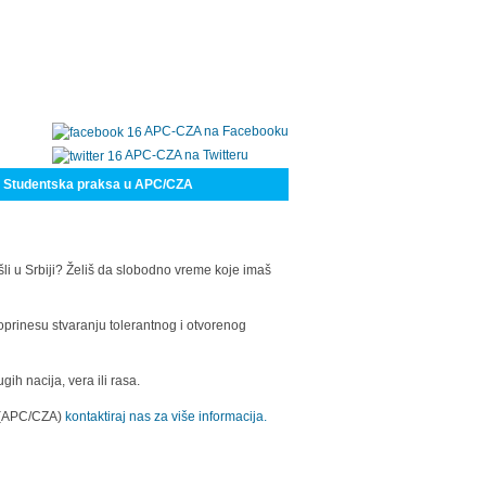
APC-CZA na Facebooku
APC-CZA na Twitteru
Studentska praksa u APC/CZA
šli u Srbiji? Želiš da slobodno vreme koje imaš
oprinesu stvaranju tolerantnog i otvorenog
h nacija, vera ili rasa.
a (APC/CZA)
kontaktiraj nas za više informacija.