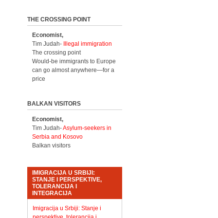
THE CROSSING POINT
Economist,
Tim Judah-
Illegal immigration
The crossing point
Would-be immigrants to Europe
can go almost anywhere—for a
price
BALKAN VISITORS
Economist,
Tim Judah-
Asylum-seekers in
Serbia and Kosovo
Balkan visitors
IMIGRACIJA U SRBIJI:
STANJE I PERSPEKTIVE,
TOLERANCIJA I
INTEGRACIJA
Imigracija u Srbiji: Stanje i
perspektive, tolerancija i