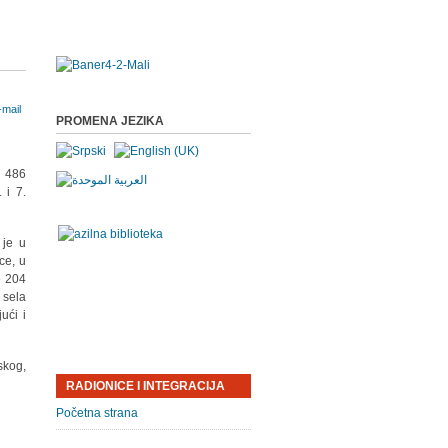
PROMENA JEZIKA
o 486
 i 7.
 je u
ce, u
e 204
 sela
ući i
skog,
RADIONICE I INTEGRACIJA
Početna strana