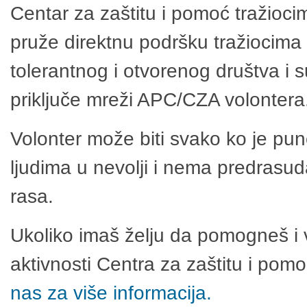
Centar za zaštitu i pomoć tražioci
pruže direktnu podršku tražiocima 
tolerantnog i otvorenog društva i 
priključe mreži APC/CZA volontera
Volonter može biti svako ko je pu
ljudima u nevolji i nema predrasuda
rasa.
Ukoliko imaš želju da pomogneš i 
aktivnosti Centra za zaštitu i po
nas za više informacija.