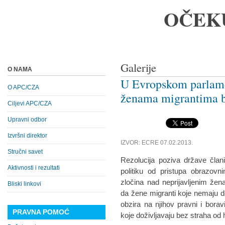
OČEK
Galerije
O NAMA
U Evropskom parlame
O APC/CZA
ženama migrantima 
Ciljevi APC/CZA
Upravni odbor
Izvršni direktor
IZVOR: ECRE 07.02.2013.
Stručni savet
Rezolucija poziva države član
Aktivnosti i rezultati
politiku od pristupa obrazovn
zločina nad neprijavljenim že
Bliski linkovi
da žene migranti koje nemaju 
obzira na njihov pravni i boravi
PRAVNA POMOĆ
koje doživljavaju bez straha od 