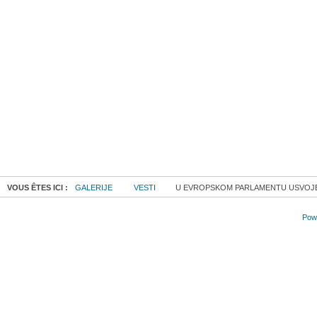
VOUS ÊTES ICI :
GALERIJE
VESTI
U EVROPSKOM PARLAMENTU USVOJE
Powe