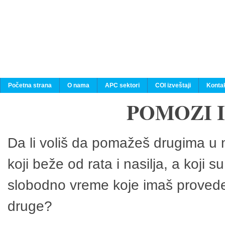
Početna strana
O nama
APC sektori
COI izveštaji
Konta
POMOZI 
Da li voliš da pomažeš drugima u n
koji beže od rata i nasilja, a koji 
slobodno vreme koje imaš provedeš
druge?