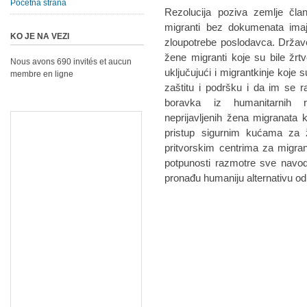
Početna strana
Rezolucija poziva zemlje čla
migranti bez dokumenata ima
KO JE NA VEZI
zloupotrebe poslodavca. Države
žene migranti koje su bile žrtv
Nous avons 690 invités et aucun
uključujući i migrantkinje koje su
membre en ligne
zaštitu i podršku i da im se ra
boravka iz humanitarnih r
neprijavljenih žena migranata ko
pristup sigurnim kućama za 
pritvorskim centrima za migra
potpunosti razmotre sve navodn
pronađu humaniju alternativu od 