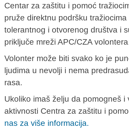
Centar za zaštitu i pomoć tražioci
pruže direktnu podršku tražiocima 
tolerantnog i otvorenog društva i 
priključe mreži APC/CZA volontera
Volonter može biti svako ko je pu
ljudima u nevolji i nema predrasuda
rasa.
Ukoliko imaš želju da pomogneš i 
aktivnosti Centra za zaštitu i po
nas za više informacija.