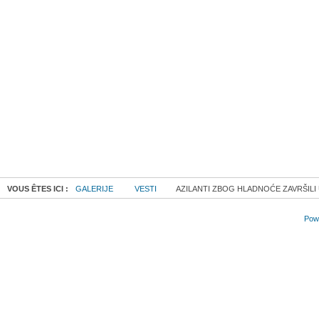
VOUS ÊTES ICI :
GALERIJE
VESTI
AZILANTI ZBOG HLADNOĆE ZAVRŠILI 
Powe