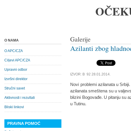
OČEK
Galerije
O NAMA
Azilanti zbog hladnoć
O APC/CZA
Ciljevi APC/CZA
Upravni odbor
IZVOR: B 92 28.01.2014.
Izvršni direktor
Novi problemi azilanata u Srbiji
Stručni savet
azilanata smeštena su u valjevs
blizini Bogovađe. U pitanju su a
Aktivnosti i rezultati
u Tutinu.
Bliski linkovi
PRAVNA POMOĆ