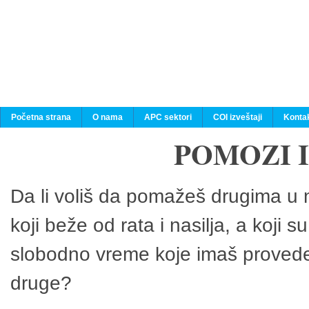
Početna strana
O nama
APC sektori
COI izveštaji
Konta
POMOZI 
Da li voliš da pomažeš drugima u n
koji beže od rata i nasilja, a koji 
slobodno vreme koje imaš provedeš
druge?