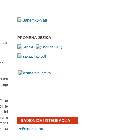
PROMENA JEZIKA
as
inaca
rbije
ađane
ji je
rodni
ata u
RADIONICE I INTEGRACIJA
est i
ce na
Početna strana