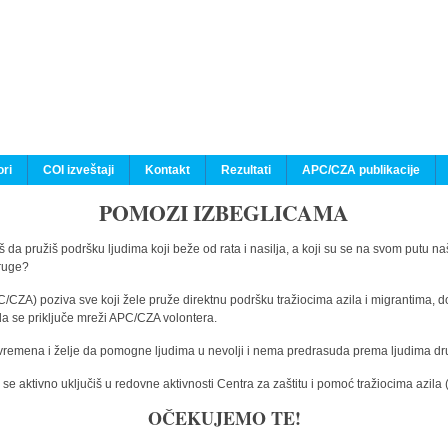
ri
COI izveštaji
Kontakt
Rezultati
APC/CZA publikacije
POMOZI IZBEGLICAMA
 da pružiš podršku ljudima koji beže od rata i nasilja, a koji su se na svom putu na
druge?
C/CZA) poziva sve koji žele pruže direktnu podršku tražiocima azila i migrantima, d
da se priključe mreži APC/CZA volontera.
vremena i želje da pomogne ljudima u nevolji i nema predrasuda prema ljudima drugi
e aktivno uključiš u redovne aktivnosti Centra za zaštitu i pomoć tražiocima azil
OČEKUJEMO TE!