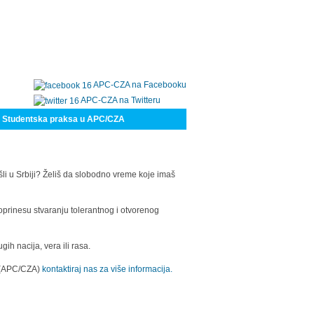
APC-CZA na Facebooku
APC-CZA na Twitteru
Studentska praksa u APC/CZA
šli u Srbiji? Želiš da slobodno vreme koje imaš
oprinesu stvaranju tolerantnog i otvorenog
h nacija, vera ili rasa.
a (APC/CZA)
kontaktiraj nas za više informacija.