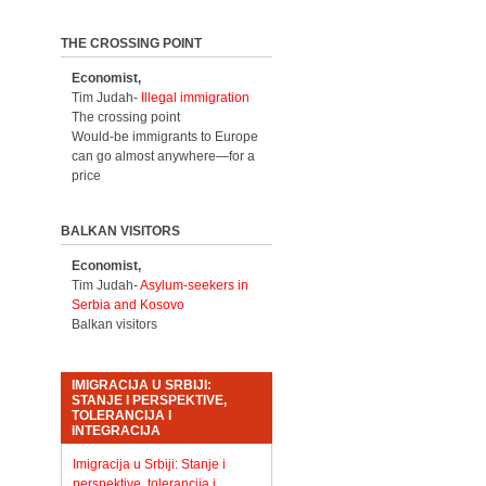
THE CROSSING POINT
Economist,
Tim Judah-
Illegal immigration
The crossing point
Would-be immigrants to Europe
can go almost anywhere—for a
price
BALKAN VISITORS
Economist,
Tim Judah-
Asylum-seekers in
Serbia and Kosovo
Balkan visitors
IMIGRACIJA U SRBIJI:
STANJE I PERSPEKTIVE,
TOLERANCIJA I
INTEGRACIJA
Imigracija u Srbiji: Stanje i
perspektive, tolerancija i