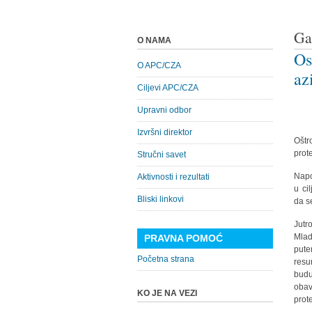
Ga
O NAMA
Os
O APC/CZA
az
Ciljevi APC/CZA
Upravni odbor
Izvršni direktor
Oštr
prot
Stručni savet
Napo
Aktivnosti i rezultati
u ci
Bliski linkovi
da s
Jutr
Mlad
PRAVNA POMOĆ
pute
Početna strana
resu
budu
obav
KO JE NA VEZI
prote