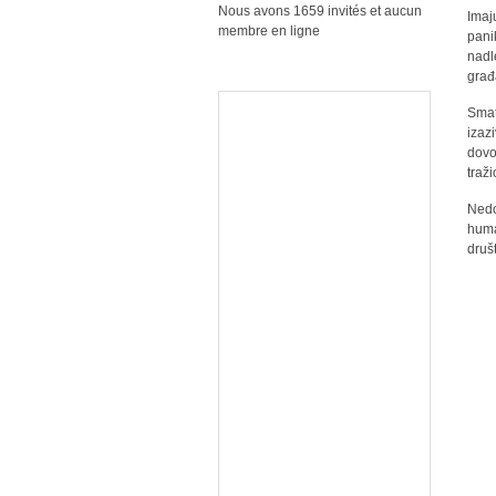
Nous avons 1659 invités et aucun
Imaj
membre en ligne
pani
nadl
građ
Smat
izaz
dovo
traž
Nedo
huma
druš