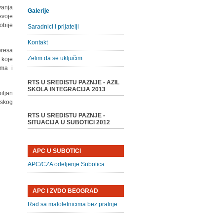
vanja
Galerije
svoje
obije
Saradnici i prijatelji
Kontakt
eresa
Zelim da se uključim
 koje
ama i
RTS U SREDISTU PAZNJE - AZIL
SKOLA INTEGRACIJA 2013
iljan
pskog
RTS U SREDISTU PAZNJE -
SITUACIJA U SUBOTICI 2012
APC U SUBOTICI
APC/CZA odeljenje Subotica
APC I ZVDO BEOGRAD
Rad sa maloletnicima bez pratnje