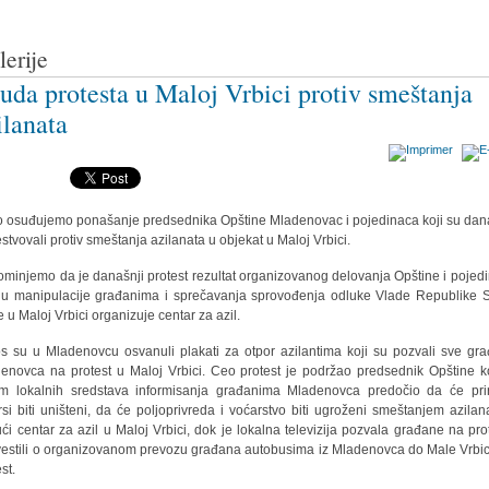
lerije
uda protesta u Maloj Vrbici protiv smeštanja
ilanata
o osuđujemo ponašanje predsednika Opštine Mladenovac i pojedinaca koji su dan
estvovali protiv smeštanja azilanata u objekat u Maloj Vrbici.
minjemo da je današnji protest rezultat organizovanog delovanja Opštine i pojed
lju manipulacije građanima i sprečavanja sprovođenja odluke Vlade Republike S
e u Maloj Vrbici organizuje centar za azil.
os su u Mladenovcu osvanuli plakati za otpor azilantima koji su pozvali sve gr
enovca na protest u Maloj Vrbici. Ceo protest je podržao predsednik Opštine ko
m lokalnih sredstava informisanja građanima Mladenovca predočio da će pri
rsi biti uništeni, da će poljoprivreda i voćarstvo biti ugroženi smeštanjem azilan
ći centar za azil u Maloj Vrbici, dok je lokalna televizija pozvala građane na prot
estili o organizovanom prevozu građana autobusima iz Mladenovca do Male Vrbi
st.