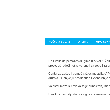
Početna strana
O nama
APC sekto
Da li voliš da pomažeš drugima u nevolji? Želiš
provedeš radeći nešto korisno i za sebe i za 
Centar za zaštitu i pomoć tražiocima azila (AP
društva i suzbijanju predrasuda i ksenofobije 
Volonter može biti svako ko je punoletan, ima 
Ukoliko imaš želju da pomogneš i vremena da s