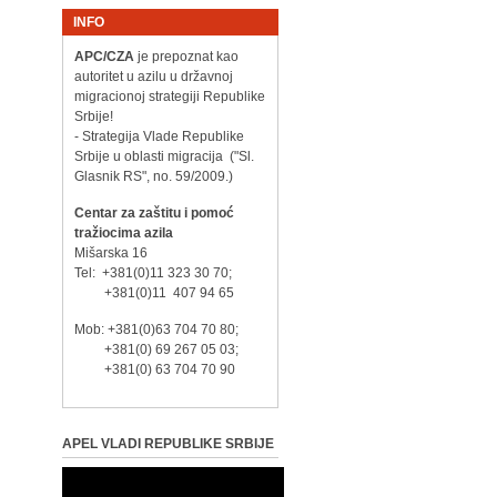
INFO
APC/CZA
je prepoznat kao
autoritet u azilu u državnoj
migracionoj strategiji Republike
Srbije!
- Strategija Vlade Republike
Srbije u oblasti migracija ("Sl.
Glasnik RS", no. 59/2009.)
Centar za zaštitu i pomoć
tražiocima azila
Mišarska 16
Tel: +381(0)11 323 30 70;
+381(0)11 407 94 65
Mob: +381(0)63 704 70 80;
+381(0) 69 267 05 03;
+381(0) 63 704 70 90
APEL VLADI REPUBLIKE SRBIJE