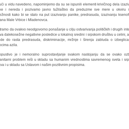
ući u vidu navedeno, napominjemo da su se ispunili elementi krivičnog dela izazi
ke i nereda i pozivamo javno tužilaštvo da preduzme sve mere u okviru 
ežnosti kako bi se stalo na put izazivanju panike, predrasuda, izazivanju ksenof
ana Male Vrbice i Mladenovca.
ramo da ovakvo neodgovorno ponašanje u cilju ostvarivanja političkih i drugih int
iva dalekosežne negativne posledice u lokalnoj sredini i srpskom društvu u celini, a
de do rasta predrasuda, diskriminacije, mržnje i širenja zabluda o izbeglic
iocima azila.
pustivo je i nemoralno suprostavljanje svakom nastojanju da se ovako ozb
nitarni problem reši u skladu sa humanim vrednostima savremenog sveta i sr
tva i u skladu sa Ustavom i našim pozitivnim propisima.