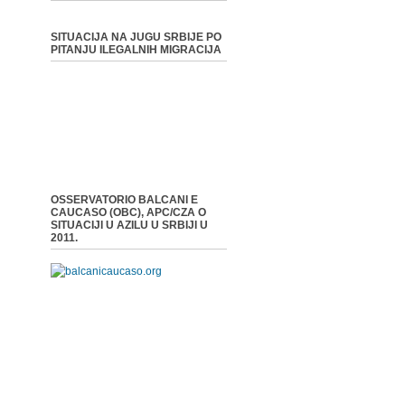
SITUACIJA NA JUGU SRBIJE PO
PITANJU ILEGALNIH MIGRACIJA
OSSERVATORIO BALCANI E
CAUCASO (OBC), APC/CZA O
SITUACIJI U AZILU U SRBIJI U
2011.