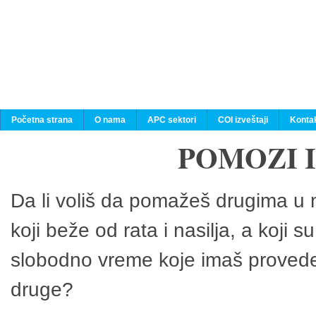
Početna strana
O nama
APC sektori
COI izveštaji
Konta
POMOZI 
Da li voliš da pomažeš drugima u n
koji beže od rata i nasilja, a koji 
slobodno vreme koje imaš provedeš
druge?