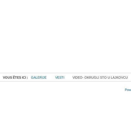
VOUS ÊTES ICI :
GALERIJE
VESTI
VIDEO- OKRUGLI STO U LAJKOVCU
Powe