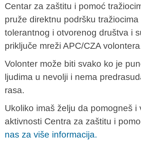
Centar za zaštitu i pomoć tražioci
pruže direktnu podršku tražiocima 
tolerantnog i otvorenog društva i 
priključe mreži APC/CZA volontera
Volonter može biti svako ko je pu
ljudima u nevolji i nema predrasuda
rasa.
Ukoliko imaš želju da pomogneš i 
aktivnosti Centra za zaštitu i po
nas za više informacija.