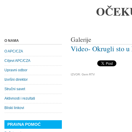
OČEK
Galerije
O NAMA
Video- Okrugli sto u
O APC/CZA
Ciljevi APC/CZA
Upravni odbor
IZVOR: Gem RTV
Izvršni direktor
Stručni savet
Aktivnosti i rezultati
Bliski linkovi
PRAVNA POMOĆ