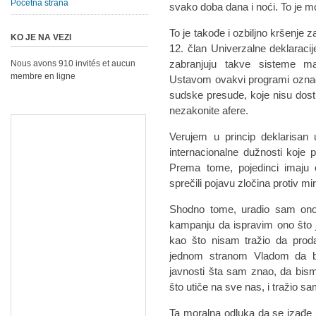
Početna strana
svako doba dana i noći. To je m
To je takođe i ozbiljno kršenje
KO JE NA VEZI
12. član Univerzalne deklaracije
zabranjuju takve sisteme m
Nous avons 910 invités et aucun
membre en ligne
Ustavom ovakvi programi označe
sudske presude, koje nisu dostup
nezakonite afere.
Verujem u princip deklarisan 
internacionalne dužnosti koje 
Prema tome, pojedinci imaju
sprečili pojavu zločina protiv mi
Shodno tome, uradio sam ono
kampanju da ispravim ono što j
kao što nisam tražio da prod
jednom stranom Vladom da bi
javnosti šta sam znao, da bis
što utiče na sve nas, i tražio s
Ta moralna odluka da se izađe