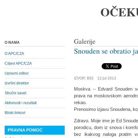
OČEK
Galerije
O NAMA
Snouden se obratio j
O APC/CZA
Ciljevi APC/CZA
Upravni odbor
IZVOR: B92 12.jul 2013
Izvršni direktor
Moskva -- Edvard Snouden se
Stručni savet
prava na moskovskom aerodromu
rekao.
Aktivnosti i rezultati
Prenosimo izjavu Snoudena, koja
Bliski linkovi
Zdravo. Moje ime je Ed Snoud
porodicu, dom iz snova i komf
PRAVNA POMOĆ
bez ikakvog naloga pratim va