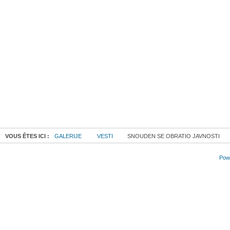
VOUS ÊTES ICI :
GALERIJE
VESTI
SNOUDEN SE OBRATIO JAVNOSTI
Powe