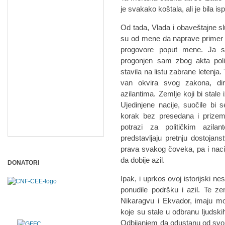
je svakako koštala, ali je bila is
Od tada, Vlada i obaveštajne s
su od mene da naprave primer ko
progovore poput mene. Ja s
progonjen sam zbog akta poli
stavila na listu zabrane letenj
van okvira svog zakona, di
azilantima. Zemlje koji bi stale
Ujedinjene nacije, suočile bi
korak bez presedana i prizeml
potrazi za političkim azil
predstavljaju pretnju dostojan
prava svakog čoveka, pa i nacije
da dobije azil.
DONATORI
Ipak, i uprkos ovoj istorijski n
ponudile podršku i azil. Te zem
Nikaragvu i Ekvador, imaju mo
koje su stale u odbranu ljudsk
Odbijanjem da odustanu od svoji