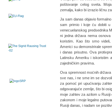
poštovanje celog sveta. Moj
zemalja, kako bi izrazio ličnu z
Ja sam danas objavio formalno p
sam primio i koje ću dobiti u
venecuelanskog predsednika Mad
ni jedna država nema osnova d
koristim. Kao što smo videli
Americi su demonstrirale sprem
i danas prisutno. Ova protivp
Latinsku Ameriku i iskoristim
zajedničkim pravima.
Ova spremnost moćnih država da
sve nas, i ne sme im se dozvol
za pomoć pri upućivanju zahte
odgovarajuće zemlje, što bi osig
moje zahtev za azilom u Rusiji
zakonom i moje legalno putovan
Rusiji danas, i nadam se poziti