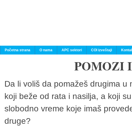
Početna strana
O nama
APC sektori
COI izveštaji
Konta
POMOZI 
Da li voliš da pomažeš drugima u n
koji beže od rata i nasilja, a koji 
slobodno vreme koje imaš provedeš
druge?