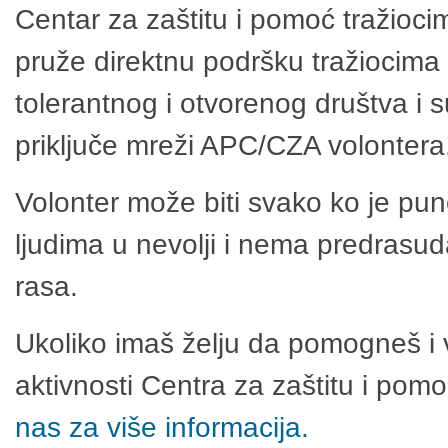
Centar za zaštitu i pomoć tražioci
pruže direktnu podršku tražiocima 
tolerantnog i otvorenog društva i 
priključe mreži APC/CZA volontera
Volonter može biti svako ko je pu
ljudima u nevolji i nema predrasuda
rasa.
Ukoliko imaš želju da pomogneš i 
aktivnosti Centra za zaštitu i po
nas za više informacija.