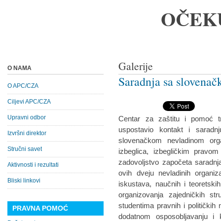
OČEK
Galerije
O NAMA
Saradnja sa slovena
O APC/CZA
Ciljevi APC/CZA
Upravni odbor
Centar za zaštitu i pomoć tr
uspostavio kontakt i saradn
Izvršni direktor
slovenačkom nevladinom orga
Stručni savet
izbeglica, izbegličkim pravom
zadovoljstvo započeta saradnj
Aktivnosti i rezultati
ovih dveju nevladinih organiz
Bliski linkovi
iskustava, naučnih i teoretskih
organizovanja zajedničkih s
studentima pravnih i politički
PRAVNA POMOĆ
dodatnom osposobljavanju i kv