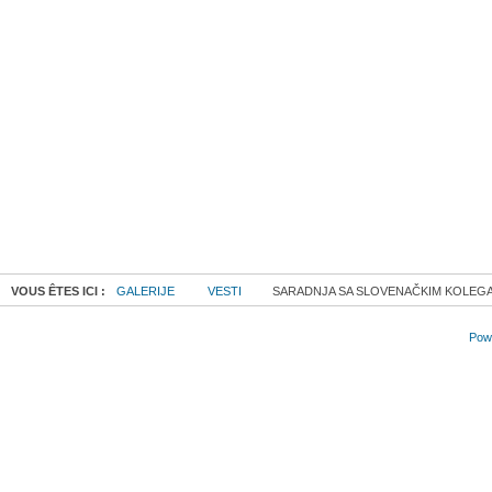
VOUS ÊTES ICI :
GALERIJE
VESTI
SARADNJA SA SLOVENAČKIM KOLEG
Powe