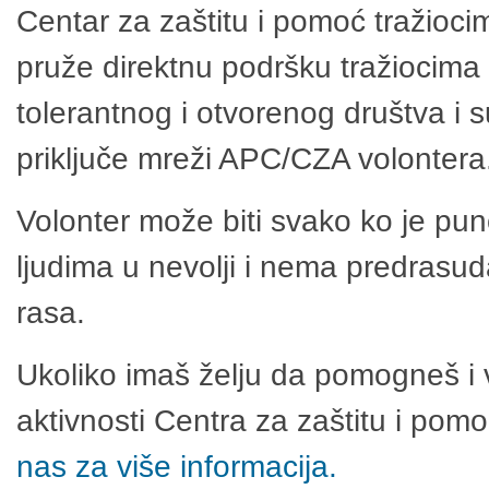
Centar za zaštitu i pomoć tražioci
pruže direktnu podršku tražiocima 
tolerantnog i otvorenog društva i 
priključe mreži APC/CZA volontera
Volonter može biti svako ko je pu
ljudima u nevolji i nema predrasuda
rasa.
Ukoliko imaš želju da pomogneš i 
aktivnosti Centra za zaštitu i po
nas za više informacija.