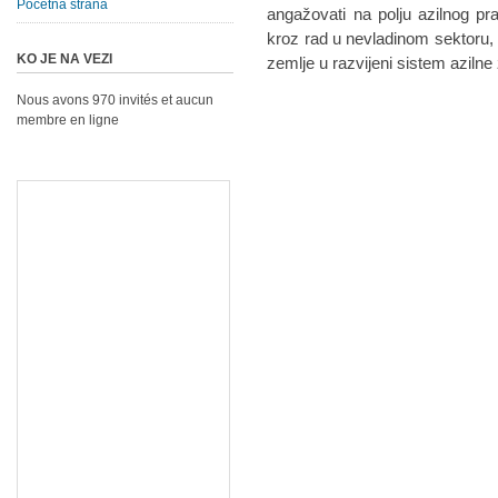
Početna strana
angažovati na polju azilnog p
kroz rad u nevladinom sektoru, 
KO JE NA VEZI
zemlje u razvijeni sistem azilne
Nous avons 970 invités et aucun
membre en ligne