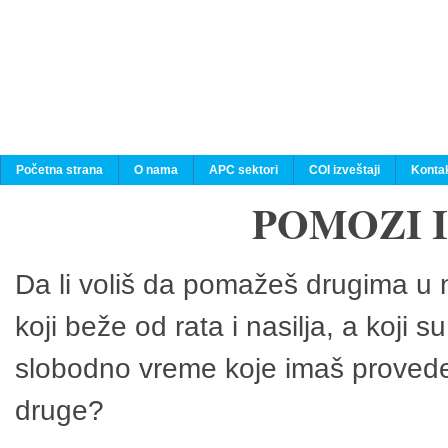
Početna strana
O nama
APC sektori
COI izveštaji
Konta
POMOZI 
Da li voliš da pomažeš drugima u n
koji beže od rata i nasilja, a koji 
slobodno vreme koje imaš provedeš
druge?