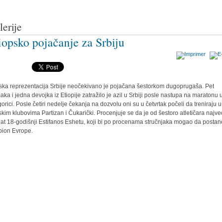
lerije
iopsko pojačanje za Srbiju
tska reprezentacija Srbije neočekivano je pojačana šestorkom dugoprugaša. Pet
ka i jedna devojka iz Etiopije zatražilo je azil u Srbiji posle nastupa na maratonu 
orici. Posle četiri nedelje čekanja na dozvolu oni su u četvrtak počeli da treniraju u
tskim klubovima Partizan i Čukarički. Procenjuje se da je od šestoro atletičara najve
nat 18-godišnji Estifanos Eshetu, koji bi po procenama stručnjaka mogao da postan
ion Evrope.