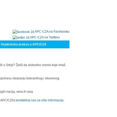
APC-CZA na Facebooku
APC-CZA na Twitteru
Studentska praksa u APC/CZA
šli u Srbiji? Želiš da slobodno vreme koje imaš
oprinesu stvaranju tolerantnog i otvorenog
h nacija, vera ili rasa.
a (APC/CZA)
kontaktiraj nas za više informacija.