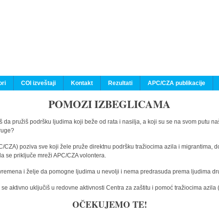
ri
COI izveštaji
Kontakt
Rezultati
APC/CZA publikacije
POMOZI IZBEGLICAMA
 da pružiš podršku ljudima koji beže od rata i nasilja, a koji su se na svom putu na
druge?
C/CZA) poziva sve koji žele pruže direktnu podršku tražiocima azila i migrantima, d
da se priključe mreži APC/CZA volontera.
vremena i želje da pomogne ljudima u nevolji i nema predrasuda prema ljudima drugi
e aktivno uključiš u redovne aktivnosti Centra za zaštitu i pomoć tražiocima azil
OČEKUJEMO TE!