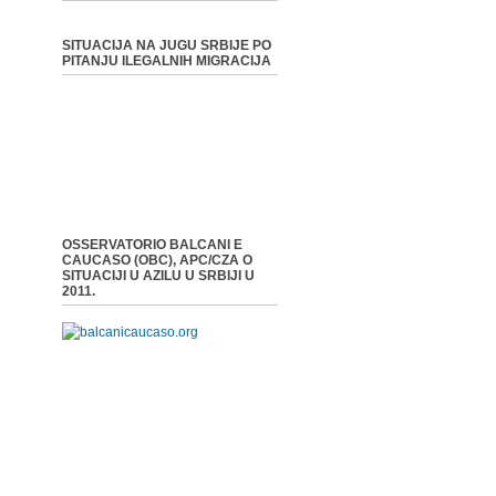
SITUACIJA NA JUGU SRBIJE PO
PITANJU ILEGALNIH MIGRACIJA
OSSERVATORIO BALCANI E
CAUCASO (OBC), APC/CZA O
SITUACIJI U AZILU U SRBIJI U
2011.