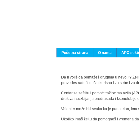
Početna strana
O nama
APC sekto
Da li voliš da pomažeš drugima u nevolji? Želiš
provedeš radeći nešto korisno i za sebe i za 
Centar za zaštitu i pomoć tražiocima azila (AP
društva i suzbijanju predrasuda i ksenofobije 
Volonter može biti svako ko je punoletan, ima 
Ukoliko imaš želju da pomogneš i vremena da s