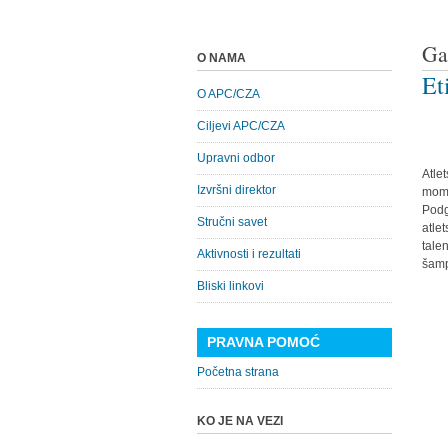
Ga
O NAMA
Et
O APC/CZA
Ciljevi APC/CZA
Upravni odbor
Atle
Izvršni direktor
moma
Podg
Stručni savet
atle
tale
Aktivnosti i rezultati
šamp
Bliski linkovi
PRAVNA POMOĆ
Početna strana
KO JE NA VEZI