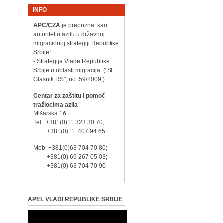
INFO
APC/CZA
je prepoznat kao
autoritet u azilu u državnoj
migracionoj strategiji Republike
Srbije!
- Strategija Vlade Republike
Srbije u oblasti migracija ("Sl.
Glasnik RS", no. 59/2009.)
Centar za zaštitu i pomoć
tražiocima azila
Mišarska 16
Tel: +381(0)11 323 30 70;
+381(0)11 407 94 65
Mob: +381(0)63 704 70 80;
+381(0) 69 267 05 03;
+381(0) 63 704 70 90
APEL VLADI REPUBLIKE SRBIJE