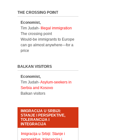
THE CROSSING POINT
Economist,
Tim Judah-
Illegal immigration
The crossing point
Would-be immigrants to Europe
can go almost anywhere—for a
price
BALKAN VISITORS
Economist,
Tim Judah-
Asylum-seekers in
Serbia and Kosovo
Balkan visitors
IMIGRACIJA U SRBIJI:
STANJE I PERSPEKTIVE,
TOLERANCIJA I
INTEGRACIJA
Imigracija u Srbiji: Stanje i
perspektive, tolerancija i