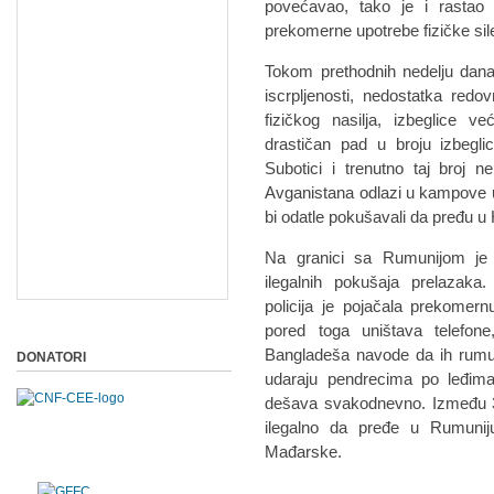
povećavao, tako je i rastao
prekomerne upotrebe fizičke sil
Tokom prethodnih nedelju dana
iscrpljenosti, nedostatka redo
fizičkog nasilja, izbeglice v
drastičan pad u broju izbegl
Subotici i trenutno taj broj n
Avganistana odlazi u kampove u 
bi odatle pokušavali da pređu u
Na granici sa Rumunijom je 
ilegalnih pokušaja prelazak
policija je pojačala prekomern
pored toga uništava telefon
Bangladeša navode da ih rumuns
DONATORI
udaraju pendrecima po leđim
dešava svakodnevno. Između 
ilegalno da pređe u Rumuni
Mađarske.