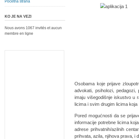
Početna strana
KO JE NA VEZI
Nous avons 1067 invités et aucun
membre en ligne
Osobama koje prijave zloupotr
advokati, psiholozi, pedagozi, po
imaju višegodišnje iskustvo u r
licima i svim drugim licima koja 
Pored mogućnosti da se prijave
informacije potrebne licima koja
adrese prihvatnih/azilnih cent
prihvata, azila, njihova prava, i 