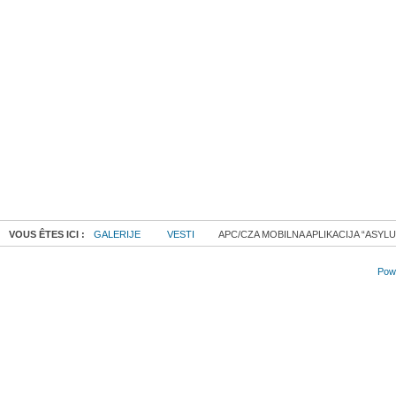
VOUS ÊTES ICI :
GALERIJE
VESTI
APC/CZA MOBILNA APLIKACIJA “ASYLU
Powe