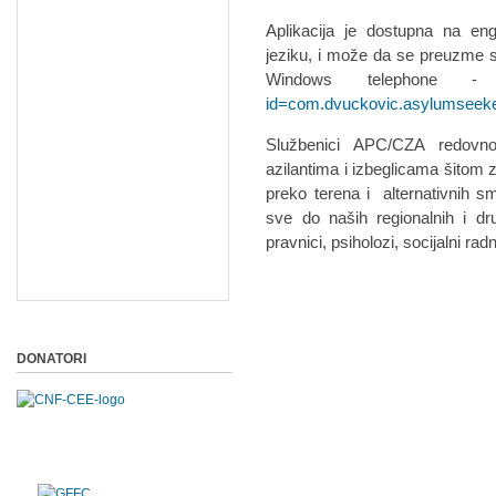
Aplikacija je dostupna na e
jeziku, i može da se preuzme 
Windows telephone
id=com.dvuckovic.asylumseek
Službenici APC/CZA redovno 
azilantima i izbeglicama šitom z
preko terena i alternativnih s
sve do naših regionalnih i dr
pravnici, psiholozi, socijalni radn
DONATORI