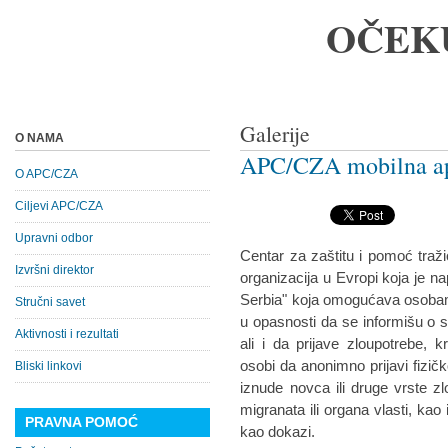
OČEK
Galerije
O NAMA
APC/CZA mobilna apl
O APC/CZA
Ciljevi APC/CZA
Upravni odbor
Centar za zaštitu i pomoć traž
Izvršni direktor
organizacija u Evropi koja je na
Serbia" koja omogućava osobama 
Stručni savet
u opasnosti da se informišu o
Aktivnosti i rezultati
ali i da prijave zloupotrebe, k
osobi da anonimno prijavi fizič
Bliski linkovi
iznude novca ili druge vrste z
migranata ili organa vlasti, kao
PRAVNA POMOĆ
kao dokazi.