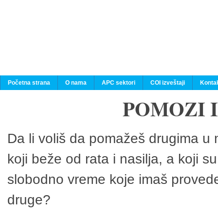
Početna strana
O nama
APC sektori
COI izveštaji
Konta
POMOZI 
Da li voliš da pomažeš drugima u n
koji beže od rata i nasilja, a koji 
slobodno vreme koje imaš provedeš
druge?