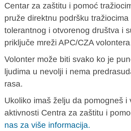
Centar za zaštitu i pomoć tražioci
pruže direktnu podršku tražiocima 
tolerantnog i otvorenog društva i 
priključe mreži APC/CZA volontera
Volonter može biti svako ko je pu
ljudima u nevolji i nema predrasuda
rasa.
Ukoliko imaš želju da pomogneš i 
aktivnosti Centra za zaštitu i po
nas za više informacija.