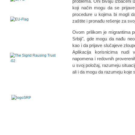
problema. Oni bivaju izbačeni i
koji način mogu da se prijav
procedure u kojima bi mogli da
zaštite i pronađu rešenje za svoj
Ovom prilikom je migrantima pr
Srbiji", gde mogu da nađu neop
kao i da prijave slučajeve zloup
Aplikacija korisnicima nudi ve
napomena i redovnih proverenih
u svoj položaj, razumeju situaci
ali i da mogu da razumeju koje 