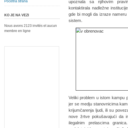
Početna strana
upoznala sa njihovim pravim
kontaktirala nadležne institucije
gde bi mogli da izraze nameru d
KO JE NA VEZI
sistem.
Nous avons 2123 invités et aucun
membre en ligne
Veliki problem u istom kampu p
jer se medju stanovnicima kampa
krijumčarenja ljudi, ili su pove
nove žrtve pokušavajući da i
ilegalnim prelascima grani