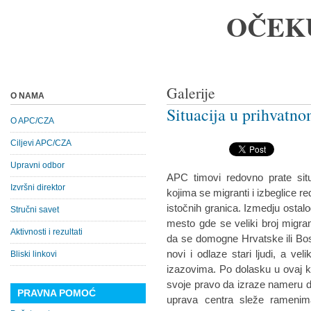
OČEK
Galerije
O NAMA
Situacija u prihvatn
O APC/CZA
Ciljevi APC/CZA
Upravni odbor
APC timovi redovno prate situ
Izvršni direktor
kojima se migranti i izbeglice r
istočnih granica. Izmedju ostalo
Stručni savet
mesto gde se veliki broj migran
Aktivnosti i rezultati
da se domogne Hrvatske ili Bosne
novi i odlaze stari ljudi, a veli
Bliski linkovi
izazovima. Po dolasku u ovaj k
svoje pravo da izraze nameru da 
PRAVNA POMOĆ
uprava centra sleže ramenim