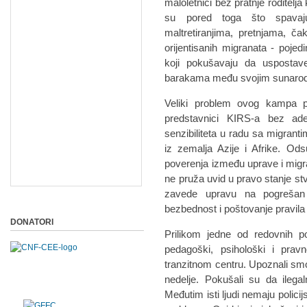
maloletnici bez pratnje roditelja
su pored toga što spavaju
maltretiranjima, pretnjama, ča
orijentisanih migranata - poje
koji pokušavaju da uspostav
barakama među svojim sunaro
Veliki problem ovog kampa pr
predstavnici KIRS-a bez ade
senzibiliteta u radu sa migranti
iz zemalja Azije i Afrike. Od
poverenja između uprave i migra
ne pruža uvid u pravo stanje st
zavede upravu na pogrešan 
bezbednost i poštovanje pravil
DONATORI
Prilikom jedne od redovnih 
pedagoški, psihološki i pra
tranzitnom centru. Upoznali smo
nedelje. Pokušali su da ilega
Međutim isti ljudi nemaju polici