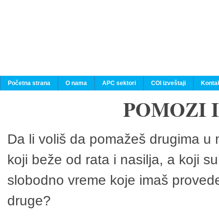
Početna strana
O nama
APC sektori
COI izveštaji
Konta
POMOZI 
Da li voliš da pomažeš drugima u n
koji beže od rata i nasilja, a koji 
slobodno vreme koje imaš provedeš
druge?