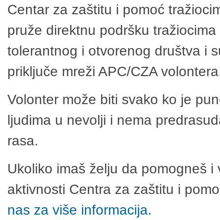
Centar za zaštitu i pomoć tražioci
pruže direktnu podršku tražiocima 
tolerantnog i otvorenog društva i 
priključe mreži APC/CZA volontera
Volonter može biti svako ko je pu
ljudima u nevolji i nema predrasuda
rasa.
Ukoliko imaš želju da pomogneš i 
aktivnosti Centra za zaštitu i po
nas za više informacija.