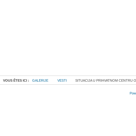
VOUS ÊTES ICI :
GALERIJE
VESTI
SITUACIJA U PRIHVATNOM CENTRU
Powe