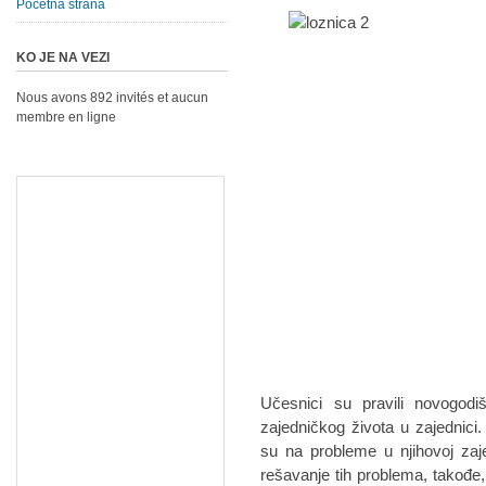
Početna strana
KO JE NA VEZI
Nous avons 892 invités et aucun
membre en ligne
Učesnici su pravili novogodiš
zajedničkog života u zajednici
su na probleme u njihovoj zaj
rešavanje tih problema, takođe,