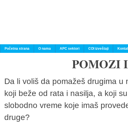
Početna strana
O nama
APC sektori
COI izveštaji
Konta
POMOZI 
Da li voliš da pomažeš drugima u n
koji beže od rata i nasilja, a koji 
slobodno vreme koje imaš provedeš
druge?