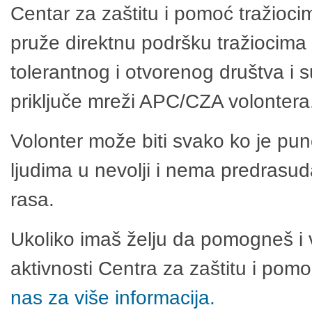
Centar za zaštitu i pomoć tražioci
pruže direktnu podršku tražiocima 
tolerantnog i otvorenog društva i 
priključe mreži APC/CZA volontera
Volonter može biti svako ko je pu
ljudima u nevolji i nema predrasuda
rasa.
Ukoliko imaš želju da pomogneš i 
aktivnosti Centra za zaštitu i po
nas za više informacija.