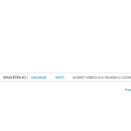
VOUS ÊTES ICI :
GALERIJE
VESTI
SUSRET IZBEGLICA I MLADIH U LOZNI
Powe