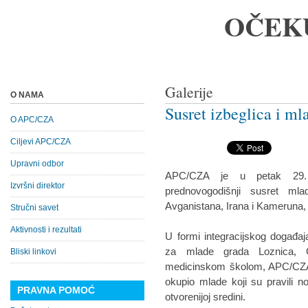
OČEK
Galerije
O NAMA
Susret izbeglica i ml
O APC/CZA
Ciljevi APC/CZA
Upravni odbor
APC/CZA je u petak 29. 
Izvršni direktor
prednovogodišnji susret mla
Avganistana, Irana i Kameruna, s
Stručni savet
Aktivnosti i rezultati
U formi integracijskog događa
za mlade grada Loznica, 
Bliski linkovi
medicinskom školom, APC/CZA j
okupio mlade koji su pravili nov
PRAVNA POMOĆ
otvorenijoj sredini.