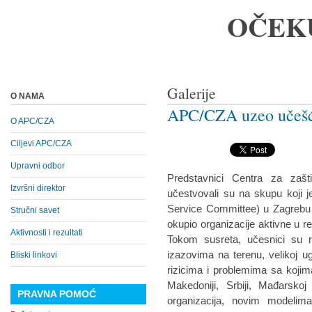
OČEK
Galerije
O NAMA
APC/CZA uzeo učešć
O APC/CZA
Ciljevi APC/CZA
Upravni odbor
Predstavnici Centra za zašt
Izvršni direktor
učestvovali su na skupu koji 
Service Committee) u Zagrebu
Stručni savet
okupio organizacije aktivne u r
Aktivnosti i rezultati
Tokom susreta, učesnici su ra
izazovima na terenu, velikoj ug
Bliski linkovi
rizicima i problemima sa koji
Makedoniji, Srbiji, Mađarskoj 
PRAVNA POMOĆ
organizacija, novim modelim