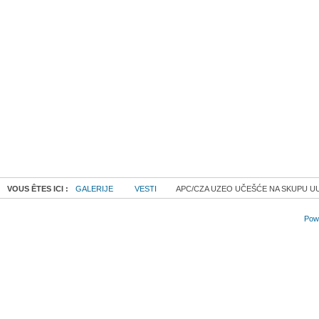
VOUS ÊTES ICI :
GALERIJE
VESTI
APC/CZA UZEO UČEŠĆE NA SKUPU U
Powe