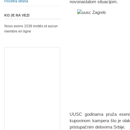
Početna strana
novonastalom situacijom.
KO JE NA VEZI
Nous avons 1536 invités et aucun
membre en ligne
UUSC godinama pruža esenci
kupovinom kampera što je olak
pristupačnim delovima Srbije.