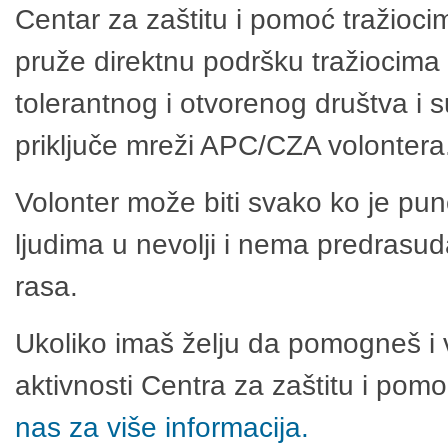
Centar za zaštitu i pomoć tražioci
pruže direktnu podršku tražiocima 
tolerantnog i otvorenog društva i 
priključe mreži APC/CZA volontera
Volonter može biti svako ko je pu
ljudima u nevolji i nema predrasuda
rasa.
Ukoliko imaš želju da pomogneš i 
aktivnosti Centra za zaštitu i po
nas za više informacija.