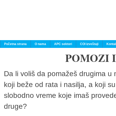
Početna strana
O nama
APC sektori
COI izveštaji
Konta
POMOZI 
Da li voliš da pomažeš drugima u n
koji beže od rata i nasilja, a koji 
slobodno vreme koje imaš provedeš
druge?