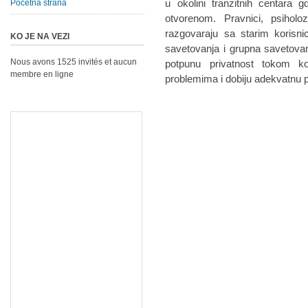
u okolini tranzitnih centara 
Početna strana
otvorenom. Pravnici, psiholoz
razgovaraju sa starim korisni
KO JE NA VEZI
savetovanja i grupna savetovan
Nous avons 1525 invités et aucun
potpunu privatnost tokom k
membre en ligne
problemima i dobiju adekvatnu