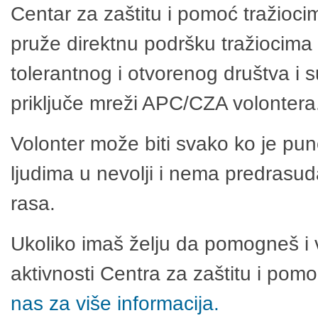
Centar za zaštitu i pomoć tražioci
pruže direktnu podršku tražiocima 
tolerantnog i otvorenog društva i 
priključe mreži APC/CZA volontera
Volonter može biti svako ko je pu
ljudima u nevolji i nema predrasuda
rasa.
Ukoliko imaš želju da pomogneš i 
aktivnosti Centra za zaštitu i po
nas za više informacija.