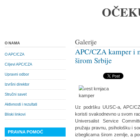
OČEK
Galerije
O NAMA
APC/CZA kamper i m
O APC/CZA
širom Srbije
Ciljevi APC/CZA
Upravni odbor
Izvršni direktor
Stručni savet
Aktivnosti i rezultati
Uz podršku UUSC-a, APC/CZA 
koristi svakodnevno u svom rad
Bliski linkovi
Universalist Service Commi
pružaju pravnu, psihološku i soc
PRAVNA POMOĆ
izbeglicama širom zemlje, a po