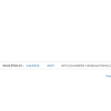
VOUS ÊTES ICI :
GALERIJE
VESTI
APC/CZA KAMPER I MOBILNA PSIHOL
Powe