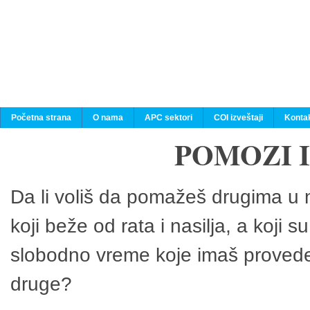
Početna strana
O nama
APC sektori
COI izveštaji
Konta
POMOZI 
Da li voliš da pomažeš drugima u n
koji beže od rata i nasilja, a koji 
slobodno vreme koje imaš provedeš
druge?