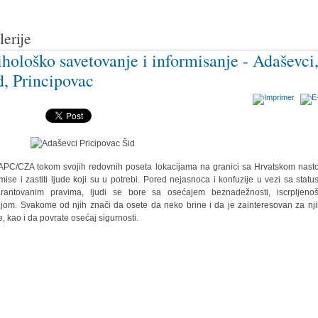
lerije
ihološko savetovanje i informisanje - Adaševci
d, Principovac
APC/CZA tokom svojih redovnih poseta lokacijama na granici sa Hrvatskom nasto
rmise i zastiti ljude koji su u potrebi. Pored nejasnoca i konfuzije u vezi sa statu
rantovanim pravima, ljudi se bore sa osećajem beznadežnosti, iscrpljeno
ijom. Svakome od njih znači da osete da neko brine i da je zainteresovan za nj
, kao i da povrate osećaj sigurnosti.