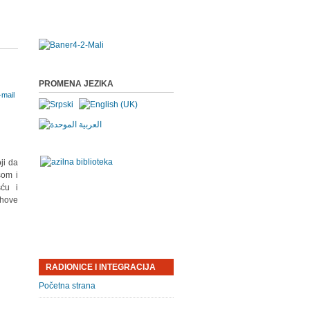
,
PROMENA JEZIKA
ji da
som i
šću i
ihove
RADIONICE I INTEGRACIJA
Početna strana