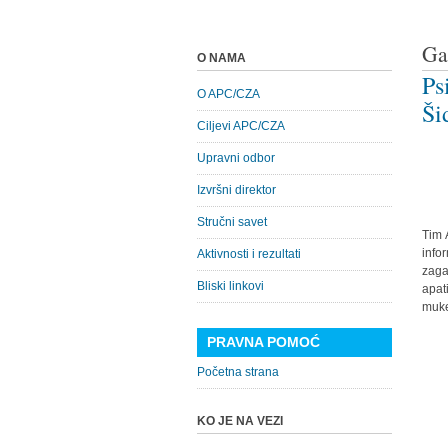
Ga
O NAMA
Ps
O APC/CZA
Ši
Ciljevi APC/CZA
Upravni odbor
Izvršni direktor
Stručni savet
Tim 
info
Aktivnosti i rezultati
zaga
Bliski linkovi
apat
muke
PRAVNA POMOĆ
Početna strana
KO JE NA VEZI