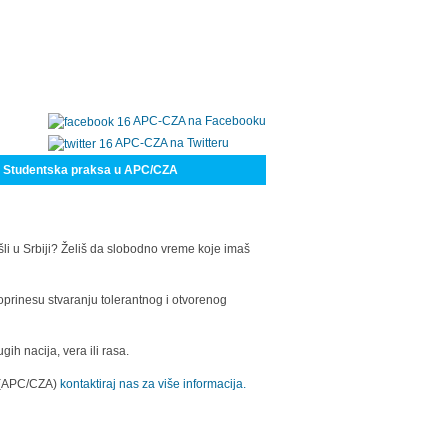
APC-CZA na Facebooku
APC-CZA na Twitteru
Studentska praksa u APC/CZA
šli u Srbiji? Želiš da slobodno vreme koje imaš
oprinesu stvaranju tolerantnog i otvorenog
h nacija, vera ili rasa.
a (APC/CZA)
kontaktiraj nas za više informacija.