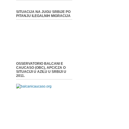
SITUACIJA NA JUGU SRBIJE PO
PITANJU ILEGALNIH MIGRACIJA
OSSERVATORIO BALCANI E
CAUCASO (OBC), APC/CZA O
SITUACIJI U AZILU U SRBIJI U
2011.