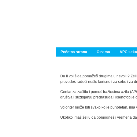
Početna strana
O nama
APC sekto
Da li voliš da pomažeš drugima u nevolji? Želiš
provedeš radeći nešto korisno i za sebe i za 
Centar za zaštitu i pomoć tražiocima azila (AP
društva i suzbijanju predrasuda i ksenofobije 
Volonter može biti svako ko je punoletan, ima 
Ukoliko imaš želju da pomogneš i vremena da s