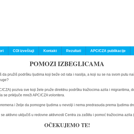
ri
COI izveštaji
Kontakt
Rezultati
APC/CZA publikacije
POMOZI IZBEGLICAMA
 da pružiš podršku ljudima koji beže od rata i nasilja, a koji su se na svom putu na
druge?
C/CZA) poziva sve koji žele pruže direktnu podršku tražiocima azila i migrantima, d
da se priključe mreži APC/CZA volontera.
vremena i želje da pomogne ljudima u nevolji i nema predrasuda prema ljudima drugi
e aktivno uključiš u redovne aktivnosti Centra za zaštitu i pomoć tražiocima azil
OČEKUJEMO TE!