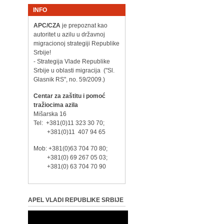
INFO
APC/CZA
je prepoznat kao
autoritet u azilu u državnoj
migracionoj strategiji Republike
Srbije!
- Strategija Vlade Republike
Srbije u oblasti migracija ("Sl.
Glasnik RS", no. 59/2009.)
Centar za zaštitu i pomoć
tražiocima azila
Mišarska 16
Tel: +381(0)11 323 30 70;
+381(0)11 407 94 65
Mob: +381(0)63 704 70 80;
+381(0) 69 267 05 03;
+381(0) 63 704 70 90
APEL VLADI REPUBLIKE SRBIJE