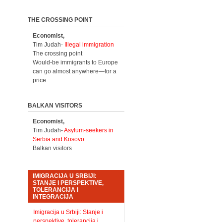
THE CROSSING POINT
Economist,
Tim Judah-
Illegal immigration
The crossing point
Would-be immigrants to Europe
can go almost anywhere—for a
price
BALKAN VISITORS
Economist,
Tim Judah-
Asylum-seekers in
Serbia and Kosovo
Balkan visitors
IMIGRACIJA U SRBIJI:
STANJE I PERSPEKTIVE,
TOLERANCIJA I
INTEGRACIJA
Imigracija u Srbiji: Stanje i
perspektive, tolerancija i