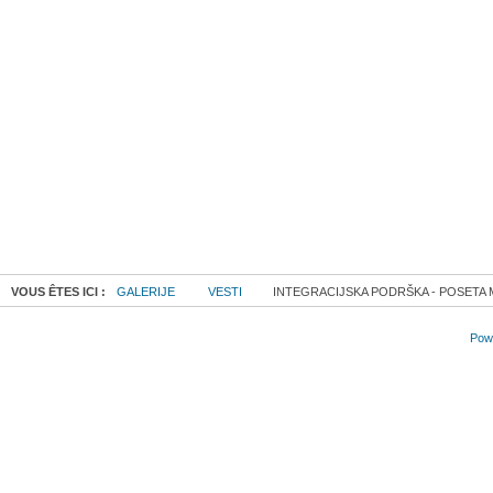
VOUS ÊTES ICI :
GALERIJE
VESTI
INTEGRACIJSKA PODRŠKA - POSETA
Powe