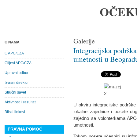
OČEK
Galerije
O NAMA
Integracijska podršk
O APC/CZA
umetnosti u Beograd
Ciljevi APC/CZA
Upravni odbor
Izvršni direktor
Stručni savet
Aktivnosti i rezultati
U okviru integracijske podrške 
lokalne zajednice i posete do
Bliski linkovi
zajedno sa volonterkama APC
umetnosti.
PRAVNA POMOĆ
Tokom posete učesnici su infor