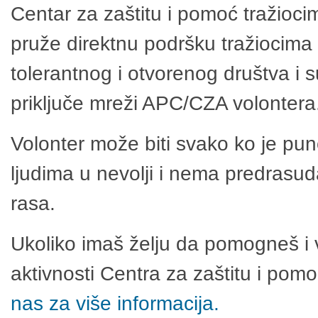
Centar za zaštitu i pomoć tražioci
pruže direktnu podršku tražiocima 
tolerantnog i otvorenog društva i 
priključe mreži APC/CZA volontera
Volonter može biti svako ko je pu
ljudima u nevolji i nema predrasuda
rasa.
Ukoliko imaš želju da pomogneš i 
aktivnosti Centra za zaštitu i po
nas za više informacija.