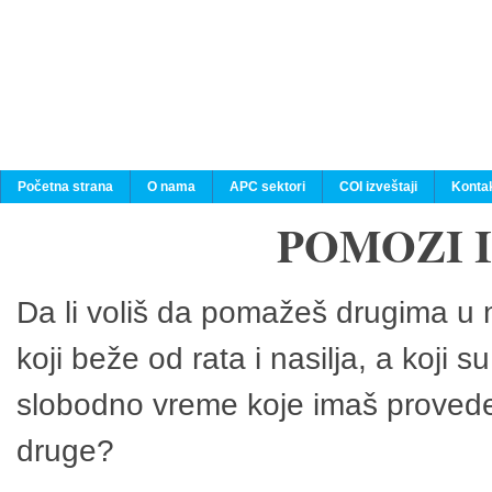
Početna strana
O nama
APC sektori
COI izveštaji
Konta
POMOZI 
Da li voliš da pomažeš drugima u n
koji beže od rata i nasilja, a koji 
slobodno vreme koje imaš provedeš
druge?