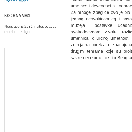
Početna strana
umetnosti devedesetih i domać
Za mnoge izbeglice ovo je bio 
KO JE NA VEZI
jednog nesvakidasnjeg i novo
muzeja i postavke, ucesni
Nous avons 2632 invités et aucun
svakodnevnom zivotu, razli
membre en ligne
umetnika, o ulicnoj umetnosti,
zemljama porekla, o znacaju umet
drugim temama koje su proiz
savremene umetnosti u Beogra