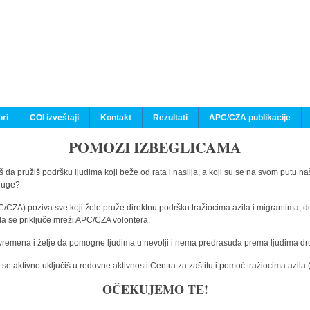
ri
COI izveštaji
Kontakt
Rezultati
APC/CZA publikacije
POMOZI IZBEGLICAMA
 da pružiš podršku ljudima koji beže od rata i nasilja, a koji su se na svom putu na
druge?
C/CZA) poziva sve koji žele pruže direktnu podršku tražiocima azila i migrantima, d
da se priključe mreži APC/CZA volontera.
vremena i želje da pomogne ljudima u nevolji i nema predrasuda prema ljudima drugi
e aktivno uključiš u redovne aktivnosti Centra za zaštitu i pomoć tražiocima azil
OČEKUJEMO TE!