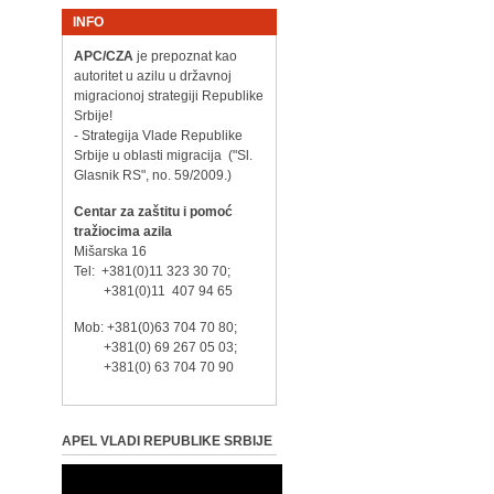
INFO
APC/CZA
je prepoznat kao
autoritet u azilu u državnoj
migracionoj strategiji Republike
Srbije!
- Strategija Vlade Republike
Srbije u oblasti migracija ("Sl.
Glasnik RS", no. 59/2009.)
Centar za zaštitu i pomoć
tražiocima azila
Mišarska 16
Tel: +381(0)11 323 30 70;
+381(0)11 407 94 65
Mob: +381(0)63 704 70 80;
+381(0) 69 267 05 03;
+381(0) 63 704 70 90
APEL VLADI REPUBLIKE SRBIJE