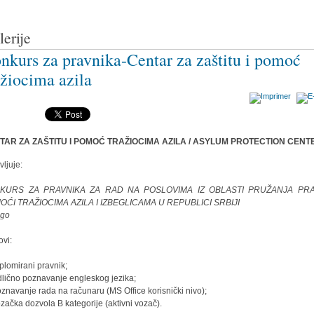
lerije
nkurs za pravnika-Centar za zaštitu i pomoć
ažiocima azila
TAR ZA ZAŠTITU I POMOĆ TRAŽIOCIMA AZILA / ASYLUM PROTECTION CENT
vljuje:
KURS ZA PRAVNIKA ZA RAD NA POSLOVIMA IZ OBLASTI PRUŽANJA PR
OĆI TRAŽIOCIMA AZILA I IZBEGLICAMA U REPUBLICI SRBIJI
ovi:
iplomirani pravnik;
dlično poznavanje engleskog jezika;
oznavanje rada na računaru (MS Office korisnički nivo);
ozačka dozvola B kategorije (aktivni vozač).