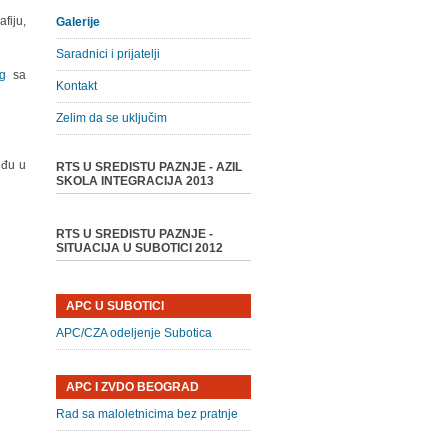
fiju,
Galerije
Saradnici i prijatelji
rg
sa
Kontakt
Zelim da se uključim
uđu u
RTS U SREDISTU PAZNJE - AZIL
SKOLA INTEGRACIJA 2013
RTS U SREDISTU PAZNJE -
SITUACIJA U SUBOTICI 2012
APC U SUBOTICI
APC/CZA odeljenje Subotica
APC I ZVDO BEOGRAD
Rad sa maloletnicima bez pratnje