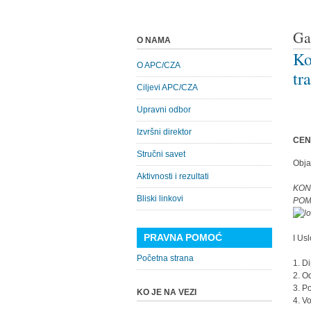
Ga
O NAMA
Ko
O APC/CZA
tr
Ciljevi APC/CZA
Upravni odbor
Izvršni direktor
CEN
Stručni savet
Obja
Aktivnosti i rezultati
KON
Bliski linkovi
POM
PRAVNA POMOĆ
I Usl
Početna strana
1. D
2. O
3. P
KO JE NA VEZI
4. V