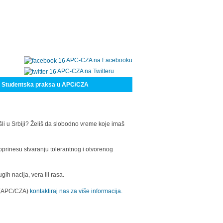
APC-CZA na Facebooku
APC-CZA na Twitteru
Studentska praksa u APC/CZA
šli u Srbiji? Želiš da slobodno vreme koje imaš
oprinesu stvaranju tolerantnog i otvorenog
h nacija, vera ili rasa.
a (APC/CZA)
kontaktiraj nas za više informacija.