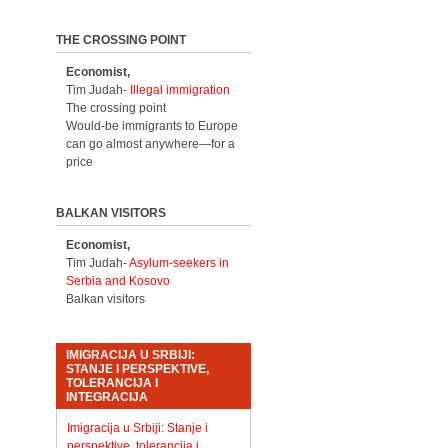
THE CROSSING POINT
Economist,
Tim Judah-
Illegal immigration
The crossing point
Would-be immigrants to Europe
can go almost anywhere—for a
price
BALKAN VISITORS
Economist,
Tim Judah-
Asylum-seekers in
Serbia and Kosovo
Balkan visitors
IMIGRACIJA U SRBIJI:
STANJE I PERSPEKTIVE,
TOLERANCIJA I
INTEGRACIJA
Imigracija u Srbiji: Stanje i
perspektive, tolerancija i