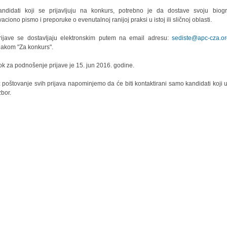
andidati koji se prijavljuju na konkurs, potrebno je da dostave svoju biogra
aciono pismo i preporuke o evenutalnoj ranijoj praksi u istoj ili sličnoj oblasti.
Prijave se dostavljaju elektronskim putem na email adresu:
sediste@apc-cza.o
akom "Za konkurs".
ok za podnošenje prijave je 15. jun 2016. godine.
 poštovanje svih prijava napominjemo da će biti kontaktirani samo kandidati koji 
zbor.