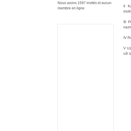
Nous avons 1597 invités et aucun
II K
membre en ligne
motiv
III 
nazn
IV R
V Uz
uži i