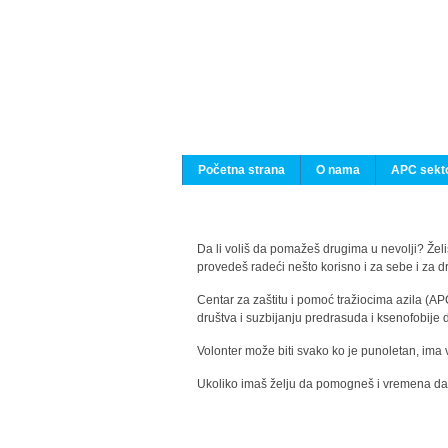
Početna strana
O nama
APC sekto
Da li voliš da pomažeš drugima u nevolji? Želiš
provedeš radeći nešto korisno i za sebe i za 
Centar za zaštitu i pomoć tražiocima azila (AP
društva i suzbijanju predrasuda i ksenofobije 
Volonter može biti svako ko je punoletan, ima 
Ukoliko imaš želju da pomogneš i vremena da s