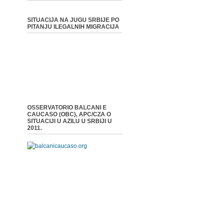
SITUACIJA NA JUGU SRBIJE PO
PITANJU ILEGALNIH MIGRACIJA
OSSERVATORIO BALCANI E
CAUCASO (OBC), APC/CZA O
SITUACIJI U AZILU U SRBIJI U
2011.