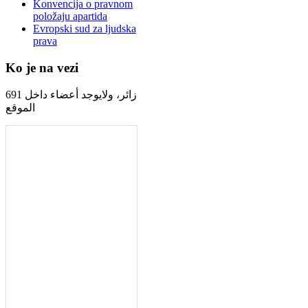
Konvencija o pravnom
položaju apartida
Evropski sud za ljudska
prava
Ko je na vezi
691 زائر، ولايوجد أعضاء داخل
الموقع