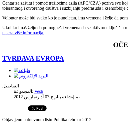
Centar za zaštitu i pomoć tražiocima azila (APC/CZA) poziva sve koji
tolerantnog i otvorenog društva i suzbijanju predrasuda i ksenofobij
Volonter može biti svako ko je punoletan, ima vremena i želje da pomo
Ukoliko imaš želju da pomogneš i vremena da se aktivno uključiš u r
nas za više informacija.
OČE
TVRĐAVA EVROPA
التفاصيل
Vesti
المجموعة:
تم إنشاءه بتاريخ
03 آذار/مارس 2012
Objavljeno u dnevnom listu Politika februar 2012.