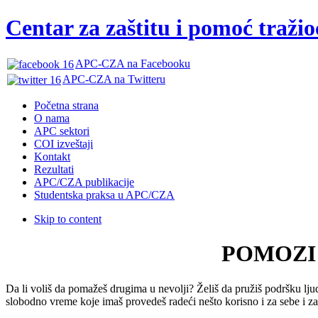
Centar za zaštitu i pomoć traži
APC-CZA na Facebooku
APC-CZA na Twitteru
Početna strana
O nama
APC sektori
COI izveštaji
Kontakt
Rezultati
APC/CZA publikacije
Studentska praksa u APC/CZA
Skip to content
POMOZI
Da li voliš da pomažeš drugima u nevolji? Želiš da pružiš podršku ljudi
slobodno vreme koje imaš provedeš radeći nešto korisno i za sebe i z