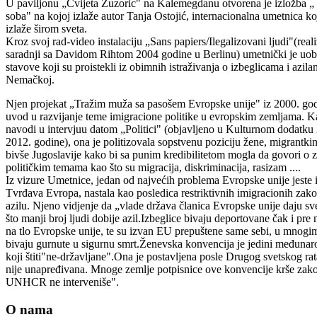
U paviljonu „Cvijeta Zuzoric" na Kalemegdanu otvorena je izložba „
soba" na kojoj izlaže autor Tanja Ostojić, internacionalna umetnica koj
izlaže širom sveta.
Kroz svoj rad-video instalaciju „Sans papiers/Ilegalizovani ljudi"(rea
saradnji sa Davidom Rihtom 2004 godine u Berlinu) umetnički je uobl
stavove koji su proistekli iz obimnih istraživanja o izbeglicama i azila
Nemačkoj.
Njen projekat „Tražim muža sa pasošem Evropske unije" iz 2000. god
uvod u razvijanje teme imigracione politike u evropskim zemljama. 
navodi u intervjuu datom „Politici" (objavljeno u Kulturnom dodatku 
2012. godine), ona je politizovala sopstvenu poziciju žene, migrantkin
bivše Jugoslavije kako bi sa punim kredibilitetom mogla da govori o 
političkim temama kao što su migracija, diskriminacija, rasizam ....
Iz vizure Umetnice, jedan od najvećih problema Evropske unije jeste 
Tvrđava Evropa, nastala kao posledica restriktivnih imigracionih zak
azilu. Njeno vidjenje da „vlade država članica Evropske unije daju sv
što manji broj ljudi dobije azil.Izbeglice bivaju deportovane čak i pre
na tlo Evropske unije, te su izvan EU prepuštene same sebi, u mnogi
bivaju gurnute u sigurnu smrt.Ženevska konvencija je jedini međuna
koji štiti"ne-državljane".Ona je postavljena posle Drugog svetskog rat
nije unapređivana. Mnoge zemlje potpisnice ove konvencije krše zak
UNHCR ne interveniše".
O nama