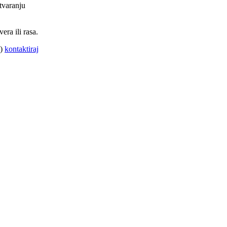
tvaranju
ra ili rasa.
A)
kontaktiraj