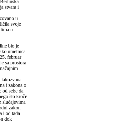
 Berlinska
a stvara i
lizovano u
ičila svoje
ntima u
ine bio je
Kako umetnica
25. februar
je sa prostora
značajnim
i takozvana
ona i zakona o
e od sebe da
 nego što kroče
m slučajevima
rodni zakon
a i od tada
on dok