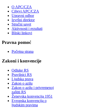
O APC/CZA
Ciljevi APC/CZA
Upravni odbor
Izvršni direktor
Stručni savet
Aktivnosti i rezultati
Bliski linkovi
Pravna pomoć
Početna strana
Zakoni i konvencije
Odluke RS
Pravilnici RS
Ljudska prava
Zakon o azilu
Zakon o azilu i privremenoj
zaštiti RS
Ženevska konvencija 1951
Evropska konvencija o
ljudskim pravima