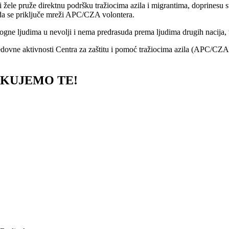
 žele pruže direktnu podršku tražiocima azila i migrantima, doprinesu s
e da se priključe mreži APC/CZA volontera.
gne ljudima u nevolji i nema predrasuda prema ljudima drugih nacija, ve
edovne aktivnosti Centra za zaštitu i pomoć tražiocima azila (APC/CZ
KUJEMO TE!