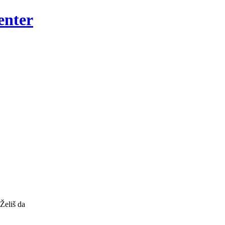
enter
 Želiš da