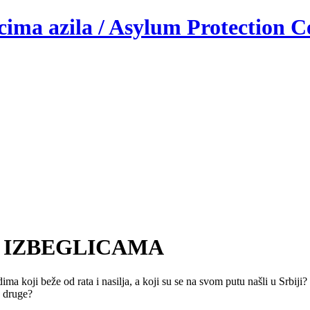
ocima azila / Asylum Protection C
 IZBEGLICAMA
ma koji beže od rata i nasilja, a koji su se na svom putu našli u Srbiji?
a druge?