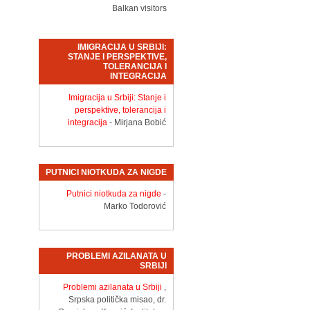
Balkan visitors
IMIGRACIJA U SRBIJI:
STANJE I PERSPEKTIVE,
TOLERANCIJA I
INTEGRACIJA
Imigracija u Srbiji: Stanje i
perspektive, tolerancija i
integracija
- Mirjana Bobić
PUTNICI NIOTKUDA ZA NIGDE
Putnici niotkuda za nigde
-
Marko Todorović
PROBLEMI AZILANATA U
SRBIJI
Problemi azilanata u Srbiji
,
Srpska politička misao, dr.