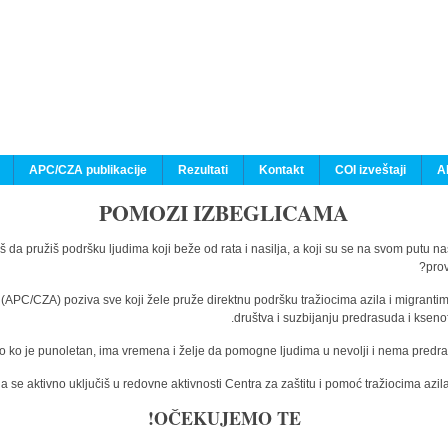
APC/CZA publikacije
Rezultati
Kontakt
COI izveštaji
A
POMOZI IZBEGLICAMA
š da pružiš podršku ljudima koji beže od rata i nasilja, a koji su se na svom putu n
prov
a (APC/CZA) poziva sve koji žele pruže direktnu podršku tražiocima azila i migranti
društva i suzbijanju predrasuda i kseno
o ko je punoletan, ima vremena i želje da pomogne ljudima u nevolji i nema predras
 se aktivno uključiš u redovne aktivnosti Centra za zaštitu i pomoć tražiocima az
OČEKUJEMO TE!