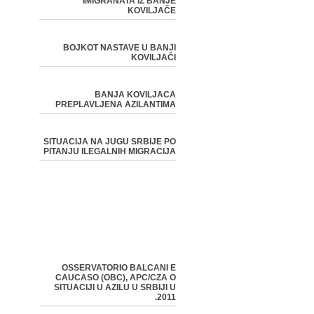
IMIGRANATA IZ BANJE
KOVILJAČE
BOJKOT NASTAVE U BANJI
KOVILJAČI
BANJA KOVILJACA
PREPLAVLJENA AZILANTIMA
SITUACIJA NA JUGU SRBIJE PO
PITANJU ILEGALNIH MIGRACIJA
OSSERVATORIO BALCANI E
CAUCASO (OBC), APC/CZA O
SITUACIJI U AZILU U SRBIJI U
2011.