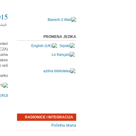
15.
التفا
PROMENA JEZIKA
nteri
/CZA)
icama
atore
i veš.
arku.
IJI.
RADIONICE I INTEGRACIJA
Početna strana