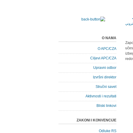
O NAMA
Zapo
učes
O APC/CZA
izbe
Ciljevi APC/CZA
redo
Upravni odbor
Izvršni direktor
Stručni savet
Aktivnosti i rezultati
Bliski linkovi
ZAKONI I KONVENCIJE
Odluke RS