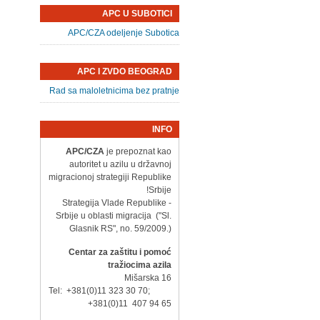
APC U SUBOTICI
APC/CZA odeljenje Subotica
APC I ZVDO BEOGRAD
Rad sa maloletnicima bez pratnje
INFO
APC/CZA
je prepoznat kao
autoritet u azilu u državnoj
migracionoj strategiji Republike
Srbije!
- Strategija Vlade Republike
Srbije u oblasti migracija ("Sl.
Glasnik RS", no. 59/2009.)
Centar za zaštitu i pomoć
tražiocima azila
Mišarska 16
Tel: +381(0)11 323 30 70;
+381(0)11 407 94 65