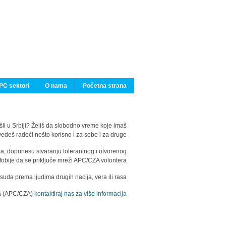
PC sektori
O nama
Početna strana
ašli u Srbiji? Želiš da slobodno vreme koje imaš
edeš radeći nešto korisno i za sebe i za druge?
ma, doprinesu stvaranju tolerantnog i otvorenog
fobije da se priključe mreži APC/CZA volontera.
uda prema ljudima drugih nacija, vera ili rasa.
ila (APC/CZA)
kontaktiraj nas za više informacija.