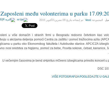
Zaposleni među volonterima u parku 17.09.20
صيل
المجموعة:
Vesti
تم إنشاءه بتاريخ
09 تشرين1/أكتوير 2015
sleni u više domaćih i stranih firmi u Beogradu redovno četvrkom kao volo
tvuju u akcijama deljenja pomoći Centra za zaštitu i pomoć tražiocima azila (APC
glicama u parku oko Ekonomskog fakulteta i Autobuske stanice. APC/CZA izbegl
vno nosi sredstva za higijenu, pomoć za bebe, Fruvita sokove, ćebad, kananice, š
U večernjim časovima je bend sHpiritus mOvens izbeglicama priredio koncert u p
VIŠE FOTOGRAFIJA POGLEDAJTE U GALER