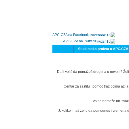
APC-CZA na Facebooku
APC-CZA na Twitteru
Studentska praksa u APC/CZA
Da li voliš da pomažeš drugima u nevolji? Želi
Centar za zaštitu i pomoć tražiocima azil
Volonter može biti svak
Ukoliko imaš želju da pomogneš i vremena da