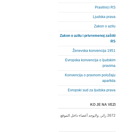
Pravilnici RS
Ljudska prava
Zakon o azilu
Zakon o azilu i privremenoj zaštiti
RS
Ženevska konvencija 1951
Evropska konvencija o ljudskim
pravima
Konvencija o pravnom položaju
apartida
Evropski sud za ljudska prava
KO JE NA VEZI
2672 زائر، ولايوجد أعضاء داخل الموقع