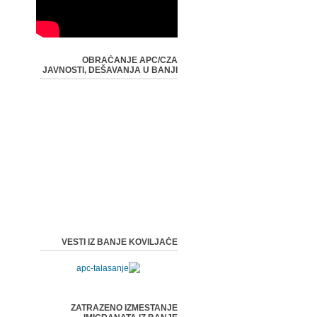
OBRAĆANJE APC/CZA
JAVNOSTI, DEŠAVANJA U BANJI
VESTI IZ BANJE KOVILJAČE
ZATRAZENO IZMESTANJE